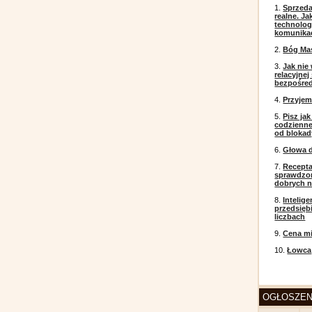
1.
Sprzeda
realne. J
technolog
komunikac
2.
Bóg Ma
3.
Jak nie
relacyjne
bezpośre
4.
Przyje
5.
Pisz ja
codzienneg
od blokad
6.
Głowa d
7.
Recepta
sprawdzo
dobrych 
8.
Intelig
przedsięb
liczbach
9.
Cena mi
10.
Łowca
OGŁOSZEN