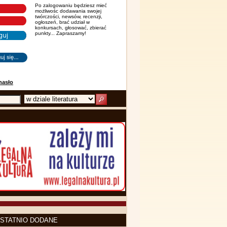
Po zalogowaniu będziesz mieć
możliwośc dodawania swojej
twórczości, newsów, recenzji,
ogłoszeń, brać udział w
konkursach, głosować, zbierać
punkty... Zapraszamy!
hasło
STATNIO DODANE