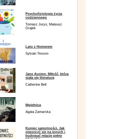
Psychofizjologia życia
codziennego
Tomasz Jurys, Mateusz
Grajek
Lato z Homerem
Sylvain Tesson
Jane Austen. Miłość, która
stała się literaturą
Catherine Bell
Mgielnica
Agata Zamarska
Koniec samotności. Jak
otworzyć się na innych i
budować relacje pełne