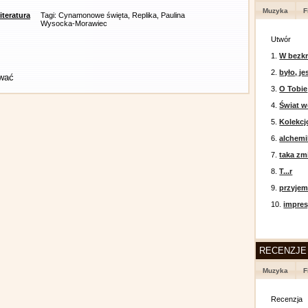
Muzyka
F
literatura
Tagi: Cynamonowe święta, Replika, Paulina
Wysocka-Morawiec
Utwór
1.
W bezkr
2.
było, je
ować
3.
O Tobie
4.
Świat w
5.
Kolekcj
6.
alchemi
7.
taka zm
8.
T...r
9.
przyje
10.
impres
RECENZJE
Muzyka
F
Recenzja