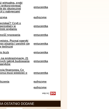
ż wirtualna, zyski
ak wykorzystywać
entucentka
ie do skutecznej
ji z nabywcami
szyna
eufrozyne
 wciskać? Czyli o
j sprzedaży w
entucentka
dnim wydaniu
mność rysowania
entucentka
k mistrz. Poznaj nawyki
o pisania i uwolnij się
entucentka
y twórczej
o liczb
entucentka
 na prokrastynację. 21
nych taktyk budowania
entucentka
nawyków
encja finansowa. Co
iorca musi wiedzieć o
entucentka
lczenia
eufrozyne
eufrozyne
więcej
IA OSTATNIO DODANE