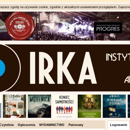
ażasz zgodę na używanie cookie, zgodnie z aktualnymi ustawieniami przeglądarki. Zapozna
Czytelnia
Ogłoszenia
WYDAWNICTWO
Patronaty
Logowanie