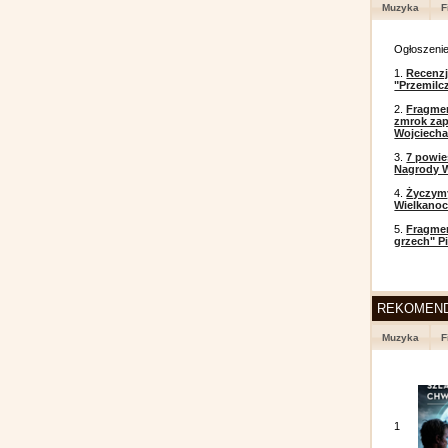
Muzyka
F
Ogłoszeni
1.
Recenzj
"Przemilc
2.
Fragmen
zmrok zap
Wojciecha
3.
7 powi
Nagrody W
4.
Życzym
Wielkanoc
5.
Fragmen
grzech" P
REKOMEN
Muzyka
F
1