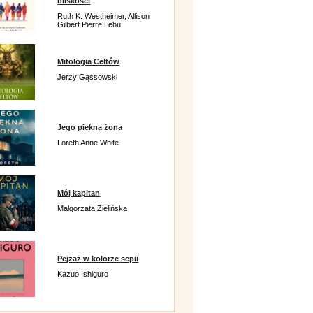
bliskości
Ruth K. Westheimer, Allison
Gilbert Pierre Lehu
Mitologia Celtów
Jerzy Gąssowski
Jego piękna żona
Loreth Anne White
Mój kapitan
Małgorzata Zielińska
Pejzaż w kolorze sepii
Kazuo Ishiguro