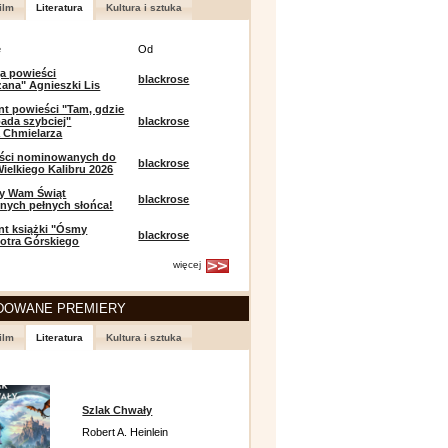
ilm
Literatura
Kultura i sztuka
e
Od
a powieści
blackrose
zana" Agnieszki Lis
t powieści "Tam, gdzie
ada szybciej"
blackrose
 Chmielarza
eści nominowanych do
blackrose
ielkiego Kalibru 2026
y Wam Świąt
blackrose
nych pełnych słońca!
t książki "Ósmy
blackrose
iotra Górskiego
więcej
DOWANE PREMIERY
ilm
Literatura
Kultura i sztuka
Szlak Chwały
Robert A. Heinlein