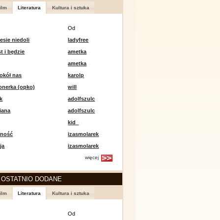
ilm
Literatura
Kultura i sztuka
Od
esie niedoli
ladyfree
st i będzie
ametka
ametka
okół nas
karolp
onerka (opko)
will
k
adolfszulc
iana
adolfszulc
kid_
mność
izasmolarek
ja
izasmolarek
więcej
 OSTATNIO DODANE
ilm
Literatura
Kultura i sztuka
Od