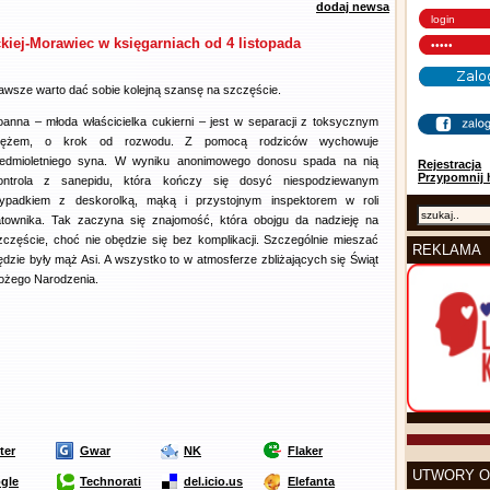
dodaj newsa
iej-Morawiec w księgarniach od 4 listopada
awsze warto dać sobie kolejną szansę na szczęście.
oanna – młoda właścicielka cukierni – jest w separacji z toksycznym
ężem, o krok od rozwodu. Z pomocą rodziców wychowuje
iedmioletniego syna. W wyniku anonimowego donosu spada na nią
Rejestracja
Przypomnij 
ontrola z sanepidu, która kończy się dosyć niespodziewanym
ypadkiem z deskorolką, mąką i przystojnym inspektorem w roli
atownika. Tak zaczyna się znajomość, która obojgu da nadzieję na
zczęście, choć nie obędzie się bez komplikacji. Szczególnie mieszać
REKLAMA
ędzie były mąż Asi. A wszystko to w atmosferze zbliżających się Świąt
ożego Narodzenia.
ter
Gwar
NK
Flaker
UTWORY O
gle
Technorati
del.icio.us
Elefanta