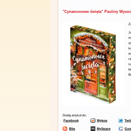
"Cynamonowe święta" Pauliny Wysock
Z
J
m
s
k
w
r
s
b
B
Dodaj artykuł do:
Facebook
Wykop
Twit
Blip
MySpace
Goo