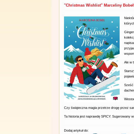
"Christmas Wishlist" Marceliny Bobeł
Niektó
któryc
Ginge
kolekc
napis
przyja
wspomn
Ale w 
Starsz
pojawi
Sześć 
dache
Weston 
Czy świąteczna magia przetrze drogę przez sa
Ta historia jest naprawdę SPICY. Sugerowany w
Dodaj artykuł do: