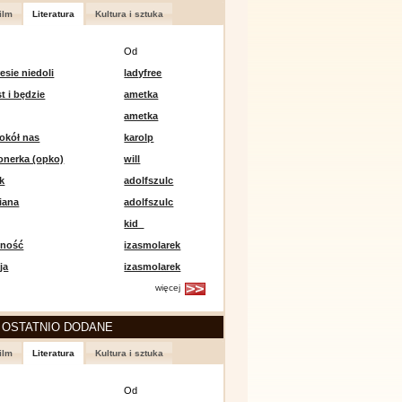
ilm
Literatura
Kultura i sztuka
Od
esie niedoli
ladyfree
st i będzie
ametka
ametka
okół nas
karolp
onerka (opko)
will
k
adolfszulc
iana
adolfszulc
kid_
mność
izasmolarek
ja
izasmolarek
więcej
 OSTATNIO DODANE
ilm
Literatura
Kultura i sztuka
Od