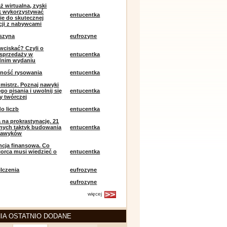
ż wirtualna, zyski
ak wykorzystywać
entucentka
ie do skutecznej
ji z nabywcami
szyna
eufrozyne
 wciskać? Czyli o
j sprzedaży w
entucentka
dnim wydaniu
mność rysowania
entucentka
k mistrz. Poznaj nawyki
o pisania i uwolnij się
entucentka
y twórczej
o liczb
entucentka
 na prokrastynację. 21
nych taktyk budowania
entucentka
nawyków
encja finansowa. Co
iorca musi wiedzieć o
entucentka
lczenia
eufrozyne
eufrozyne
więcej
IA OSTATNIO DODANE