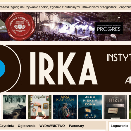
ażasz zgodę na używanie cookie, zgodnie z aktualnymi ustawieniami przeglądarki. Zapozna
Czytelnia
Ogłoszenia
WYDAWNICTWO
Patronaty
Logowanie