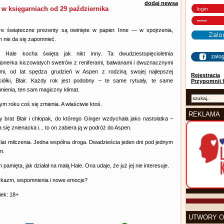
dodaj newsa
 w księgarniach od 29 października
re świąteczne prezenty są owinięte w papier. Inne — w spojrzenia,
h nie da się zapomnieć.
r Hale kocha święta jak nikt inny. Ta dwudziestopięcioletnia
jonerka kiczowatych swetrów z reniferami, bałwanami i dwuznacznymi
ami, od lat spędza grudzień w Aspen z rodziną swojej najlepszej
Rejestracja
ciółki, Blair. Każdy rok jest podobny – te same rytuały, te same
Przypomnij 
ienia, ten sam magiczny klimat.
tym roku coś się zmienia. A właściwie ktoś.
REKLAMA
y brat Blair i chłopak, do którego Ginger wzdychała jako nastolatka –
a się znienacka i... to on zabiera ją w podróż do Aspen.
lat milczenia. Jedna wspólna droga. Dwadzieścia jeden dni pod jednym
m.
pamięta, jak działał na małą Hale. Ona udaje, że już jej nie interesuje.
rkazm, wspomnienia i nowe emocje?
iek: 18+
UTWORY O