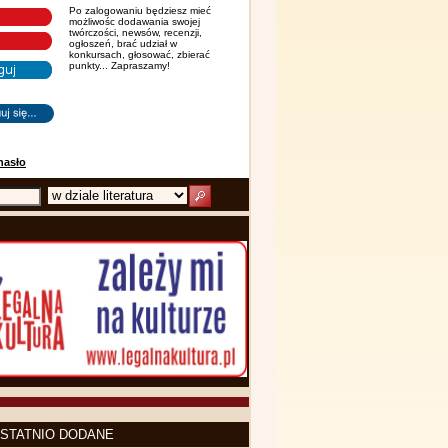
Po zalogowaniu będziesz mieć
możliwośc dodawania swojej
twórczości, newsów, recenzji,
ogłoszeń, brać udział w
konkursach, głosować, zbierać
punkty... Zapraszamy!
hasło
STATNIO DODANE