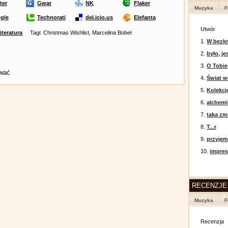
ter
Gwar
NK
Flaker
Muzyka
F
gle
Technorati
del.icio.us
Elefanta
Utwór
literatura
Tagi: Christmas Wishlist, Marcelina Bobeł
1.
W bezkr
2.
było, je
3.
O Tobie
ować
4.
Świat w
5.
Kolekcj
6.
alchemi
7.
taka zm
8.
T...r
9.
przyje
10.
impres
RECENZJE
Muzyka
F
Recenzja