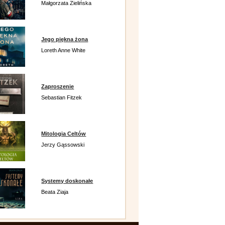
Małgorzata Zielińska
Jego piękna żona
Loreth Anne White
Zaproszenie
Sebastian Fitzek
Mitologia Celtów
Jerzy Gąssowski
Systemy doskonałe
Beata Ziaja