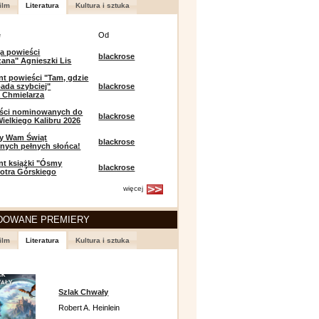
ilm
Literatura
Kultura i sztuka
e
Od
a powieści
blackrose
zana" Agnieszki Lis
t powieści "Tam, gdzie
ada szybciej"
blackrose
 Chmielarza
eści nominowanych do
blackrose
ielkiego Kalibru 2026
y Wam Świąt
blackrose
nych pełnych słońca!
t książki "Ósmy
blackrose
iotra Górskiego
więcej
DOWANE PREMIERY
ilm
Literatura
Kultura i sztuka
Szlak Chwały
Robert A. Heinlein