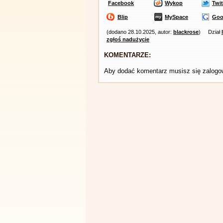
Facebook
Wykop
Twit
Blip
MySpace
Goo
(dodano 28.10.2025, autor:
blackrose
)
Dział
zgłoś nadużycie
KOMENTARZE:
Aby dodać komentarz musisz się zalog