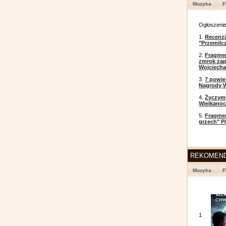
Muzyka
F
Ogłoszeni
1.
Recenzj
"Przemilc
2.
Fragmen
zmrok zap
Wojciecha
3.
7 powi
Nagrody W
4.
Życzym
Wielkanoc
5.
Fragmen
grzech" P
REKOMEN
Muzyka
F
1