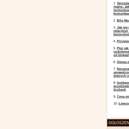
1.
Sprzeda
realne. J
technolog
komunikac
2.
Bóg Ma
3.
Jak nie
relacyjne
bezpośre
4.
Przyje
5.
Pisz ja
codzienneg
od blokad
6.
Głowa d
7.
Recepta
sprawdzo
dobrych 
8.
Intelig
przedsięb
liczbach
9.
Cena mi
10.
Łowca
OGŁOSZEN