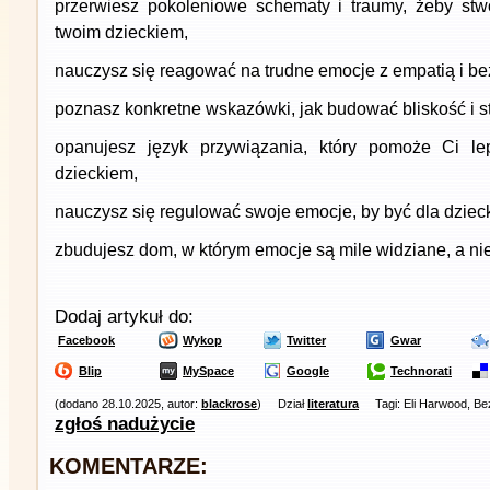
przerwiesz pokoleniowe schematy i traumy, żeby stw
twoim dzieckiem,
nauczysz się reagować na trudne emocje z empatią i be
poznasz konkretne wskazówki, jak budować bliskość i st
opanujesz język przywiązania, który pomoże Ci le
dzieckiem,
nauczysz się regulować swoje emocje, by być dla dziec
zbudujesz dom, w którym emocje są mile widziane, a nie
Dodaj artykuł do:
Facebook
Wykop
Twitter
Gwar
Blip
MySpace
Google
Technorati
(dodano 28.10.2025, autor:
blackrose
)
Dział
literatura
Tagi: Eli Harwood, B
zgłoś nadużycie
KOMENTARZE: