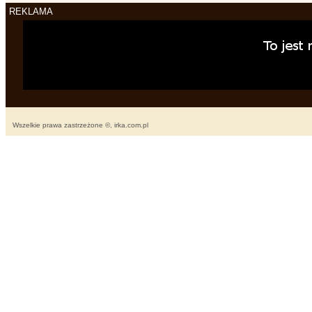
REKLAMA
Wszelkie prawa zastrzeżone ©, irka.com.pl