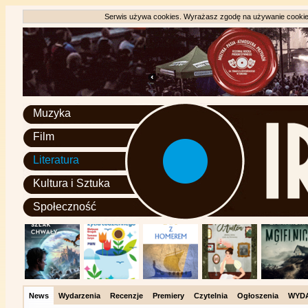
Serwis używa cookies. Wyrażasz zgodę na używanie cookie, 
Muzyka
Film
Literatura
Kultura i Sztuka
Społeczność
News
Wydarzenia
Recenzje
Premiery
Czytelnia
Ogłoszenia
WYD