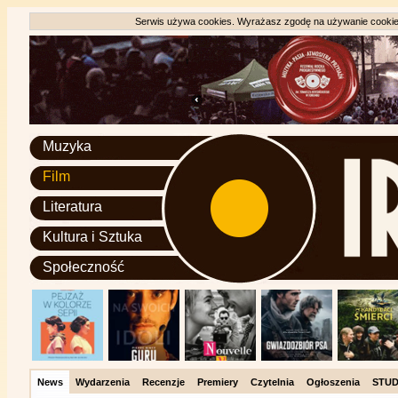
Serwis używa cookies. Wyrażasz zgodę na używanie cookie, 
Muzyka
Film
Literatura
Kultura i Sztuka
Społeczność
News
Wydarzenia
Recenzje
Premiery
Czytelnia
Ogłoszenia
STUD