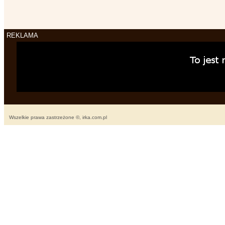
REKLAMA
Wszelkie prawa zastrzeżone ©, irka.com.pl