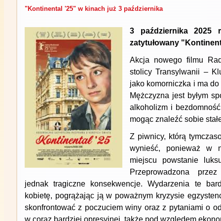
"Kontinental '25" w kinach już 3 października
3 października 2025 r
zatytułowany "Kontinenta
Akcja nowego filmu Ra
stolicy Transylwanii – K
jako komorniczka i ma do
Mężczyzna jest byłym sp
alkoholizm i bezdomność
mogąc znaleźć sobie stał
Z piwnicy, którą tymczas
wynieść, ponieważ w n
miejscu powstanie luksu
Przeprowadzona przez
jednak tragiczne konsekwencje. Wydarzenia te ba
kobietę, pogrążając ją w poważnym kryzysie egzystenc
skonfrontować z poczuciem winy oraz z pytaniami o od
w coraz bardziej opresyjnej, także pod względem ekono