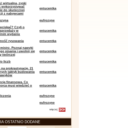
ż wirtualna, zyski
ak wykorzystywać
entucentka
ie do skutecznej
ji z nabywcami
szyna
eufrozyne
 wciskać? Czyli o
j sprzedaży w
entucentka
dnim wydaniu
mność rysowania
entucentka
k mistrz. Poznaj nawyki
o pisania i uwolnij się
entucentka
y twórczej
o liczb
entucentka
 na prokrastynację. 21
nych taktyk budowania
entucentka
nawyków
encja finansowa. Co
iorca musi wiedzieć o
entucentka
lczenia
eufrozyne
eufrozyne
więcej
IA OSTATNIO DODANE