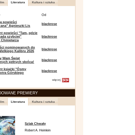
ilm
Literatura
Kultura i sztuka
e
Od
a powieści
blackrose
zana" Agnieszki Lis
t powieści "Tam, gdzie
ada szybciej"
blackrose
 Chmielarza
eści nominowanych do
blackrose
ielkiego Kalibru 2026
y Wam Świąt
blackrose
nych pełnych słońca!
t książki "Ósmy
blackrose
iotra Górskiego
więcej
DOWANE PREMIERY
ilm
Literatura
Kultura i sztuka
Szlak Chwały
Robert A. Heinlein