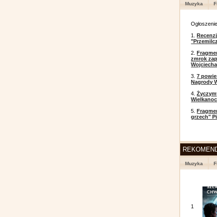
Muzyka
F
Ogłoszeni
1.
Recenzj
"Przemilc
2.
Fragmen
zmrok zap
Wojciecha
3.
7 powi
Nagrody W
4.
Życzym
Wielkanoc
5.
Fragmen
grzech" P
REKOMEN
Muzyka
F
1