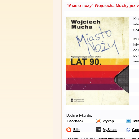
"Miasto noży" Wojciecha Muchy już w
Kra
tel
sza
Mia
kib
co 
po 
wol
Dodaj artykuł do:
Facebook
Wykop
Twit
Blip
MySpace
Goo