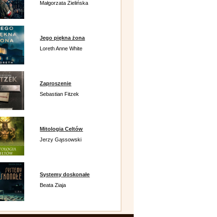
Małgorzata Zielińska
Jego piękna żona
Loreth Anne White
Zaproszenie
Sebastian Fitzek
Mitologia Celtów
Jerzy Gąssowski
Systemy doskonałe
Beata Ziaja