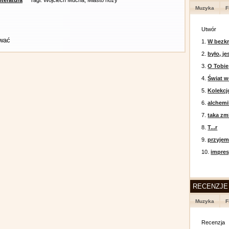
literatura
Tagi: Wojciech Mucha, Miasto noży
Muzyka
F
Utwór
ować
1.
W bezkr
2.
było, je
3.
O Tobie
4.
Świat w
5.
Kolekcj
6.
alchemi
7.
taka zm
8.
T...r
9.
przyje
10.
impres
RECENZJE
Muzyka
F
Recenzja