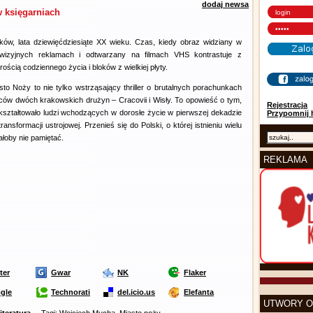
dodaj newsa
 księgarniach
ków, lata dziewięćdziesiąte XX wieku. Czas, kiedy obraz widziany w
ewizyjnych reklamach i odtwarzany na filmach VHS kontrastuje z
rością codziennego życia i bloków z wielkiej płyty.
sto Noży to nie tylko wstrząsający thriller o brutalnych porachunkach
iców dwóch krakowskich drużyn – Cracovii i Wisły. To opowieść o tym,
Rejestracja
kształtowało ludzi wchodzących w dorosłe życie w pierwszej dekadzie
Przypomnij 
transformacji ustrojowej. Przenieś się do Polski, o której istnieniu wielu
ałoby nie pamiętać.
REKLAMA
ter
Gwar
NK
Flaker
gle
Technorati
del.icio.us
Elefanta
UTWORY O