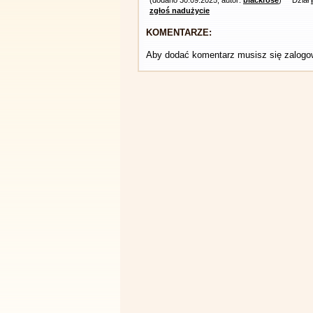
(dodano 30.09.2025, autor:
blackrose
)
Dział
zgłoś nadużycie
KOMENTARZE:
Aby dodać komentarz musisz się zalog