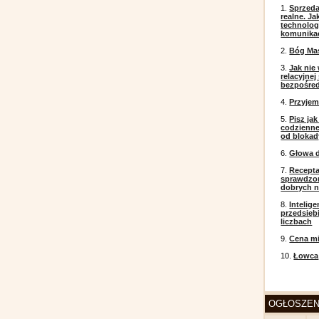
1.
Sprzeda
realne. J
technolog
komunikac
2.
Bóg Ma
3.
Jak nie
relacyjne
bezpośre
4.
Przyje
5.
Pisz ja
codzienneg
od blokad
6.
Głowa d
7.
Recepta
sprawdzo
dobrych 
8.
Intelig
przedsięb
liczbach
9.
Cena mi
10.
Łowca
OGŁOSZEN