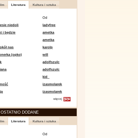
ilm
Literatura
Kultura i sztuka
Od
esie niedoli
ladyfree
st i będzie
ametka
ametka
okół nas
karolp
onerka (opko)
will
k
adolfszulc
iana
adolfszulc
kid_
mność
izasmolarek
ja
izasmolarek
więcej
 OSTATNIO DODANE
ilm
Literatura
Kultura i sztuka
Od