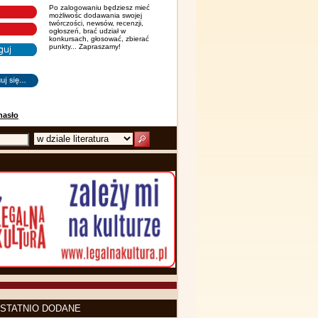
Po zalogowaniu będziesz mieć
możliwośc dodawania swojej
twórczości, newsów, recenzji,
ogłoszeń, brać udział w
konkursach, głosować, zbierać
punkty... Zapraszamy!
hasło
STATNIO DODANE