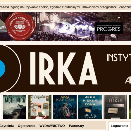
ażasz zgodę na używanie cookie, zgodnie z aktualnymi ustawieniami przeglądarki. Zapozna
Czytelnia
Ogłoszenia
WYDAWNICTWO
Patronaty
Logowanie