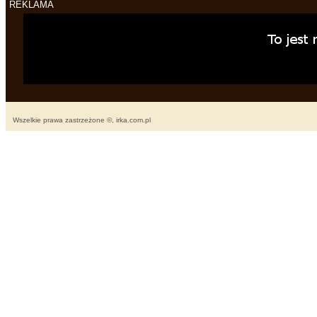
REKLAMA
Wszelkie prawa zastrzeżone ©, irka.com.pl