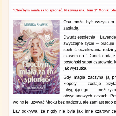
"Choćbym miała za to spłonąć. Niezwiązana. Tom 1" Moniki Sła
Ona może być wszystkim – 
zagładą.
Dwudziestoletnia Laven
zwyczajne życie – pracuje 
spełnić oczekiwania rodziny
czasem do filiżanek dodaje 
bostoński sabat czarownic, k
jak wyrzutka.
Gdy magia zaczyna ją pr
kłopoty – zostaje przył
intrygującego mężczy
obsydianowych oczach. Pow
wolno jej używać Mroku bez nadzoru, ale zamiast tego
Lav odkrywa, że nigdy nie była jak inne czarownic