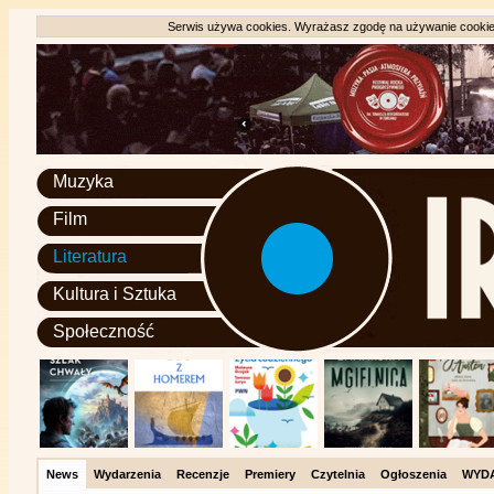
Serwis używa cookies. Wyrażasz zgodę na używanie cookie, 
Muzyka
Film
Literatura
Kultura i Sztuka
Społeczność
News
Wydarzenia
Recenzje
Premiery
Czytelnia
Ogłoszenia
WYD