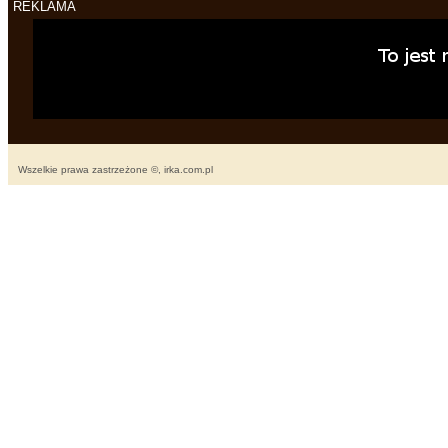
REKLAMA
Wszelkie prawa zastrzeżone ©, irka.com.pl