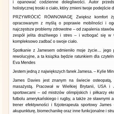
i opanować codzienne dolegliwości. Autor przeds
holistycznej troski o ciało, który zmieni twoje podejście 
PRZYWRÓCIĆ RÓWNOWAGĘ Zwiększ komfort życi
opracowanym z myślą o poprawie mobilności i og
najczęstsze problemy zdrowotne – od zapalenia stawów
zespół jelita drażliwego i stres – i wzbogać się w 
kompleksowo zadbać o swoje ciało.
Spotkanie z Jamesem odmieniło moje życie… jego po
rewolucyjne, a ta książka będzie ratunkiem dla czytel
Eva Mendes
Jestem jedną z największych fanek Jamesa. – Kylie Mi
James Davies jest znanym na świecie osteopatą, t
masażystą. Pracował w Wielkiej Brytanii, USA 
sportowcami – od mistrzów olimpijskich i piłkarzy e
futbolu amerykańskiego i rugby, a także ze sławnymi 
trener efektywności i fizjoterapeuta sportowy James 
akupunkturę, biomechanikę oraz inne funkcjonalne i str