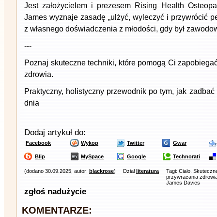
Jest założycielem i prezesem Rising Health Osteopa
James wyznaje zasadę „ulżyć, wyleczyć i przywrócić p
z własnego doświadczenia z młodości, gdy był zawod
---
Poznaj skuteczne techniki, które pomogą Ci zapobiegać
zdrowia.
Praktyczny, holistyczny przewodnik po tym, jak zadba
dnia
Dodaj artykuł do:
Facebook
Wykop
Twitter
Gwar
Blip
MySpace
Google
Technorati
(dodano 30.09.2025, autor:
blackrose
)
Dział
literatura
Tagi: Ciało. Skuteczn
przywracania zdrowia
James Davies
zgłoś nadużycie
KOMENTARZE: