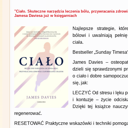
"Ciało. Skuteczne narzędzia leczenia bólu, przywracania zdrow
Jamesa Daviesa już w księgarniach
Najlepsze strategie, kt
bólowi i uwalniają pełni
ciała.
Bestseller „Sunday Timesa
James Davies – osteopat
dzieli się sprawdzonymi p
o ciało i dobre samopoczu
się, jak:
LECZYĆ Od stresu i lęku p
i kontuzje – życie odcis
Dzięki tej książce nauczy
regenerować.
RESETOWAĆ Praktyczne wskazówki i techniki pomogą 