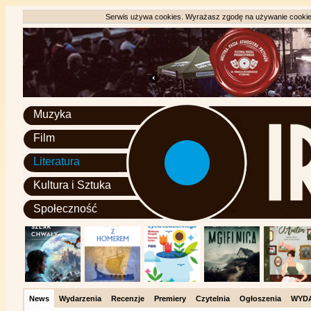
Serwis używa cookies. Wyrażasz zgodę na używanie cookie, 
Muzyka
Film
Literatura
Kultura i Sztuka
Społeczność
News
Wydarzenia
Recenzje
Premiery
Czytelnia
Ogłoszenia
WYD