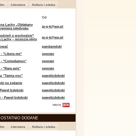
ilm
Literatura
Kultura i sztuka
Od
 na Lachy „Obłąkany
ja-g-k@wp.pl
premiera teledysku
odzień o wschodzie”
ja-g-k@wp.pl
 Lachy – recenzja płyty
lować
pandaredski
 - "Libera me"
operate
e - "Comedamus"
operate
 - "Rara avis"
operate
u "Tamta noc"
pawelizdebski
nki na żądanie
pawelizdebski
 Paweł Izdebski
pawelizdebski
 - Paweł Izdebski
pawelizdebski
więcej
 OSTATNIO DODANE
ilm
Literatura
Kultura i sztuka