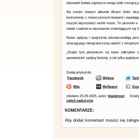
obywatel świata zaprasza swoją stale rosnącą p
Na swoim nowym albumie Alvaro Soler ekspl
instrumenty z nowoczesnymi beatami i wpadaj
muzyki latynoskiej i world music. To piosenki 
siebie i nadziei w nieustannie zmieniającym się ś
Nowe wpływy i spojrzenia odzwierciedlają pers
ukazują jego nieograniczoną radość z ekspery
„Dzięki tym piosenkom na nowo odkryłem s
opowiedzieć spójną historię, a nie tylko pojedy
Dodaj artykuł do:
Facebook
Wykop
Twit
Blip
MySpace
Goo
(dodano 25.09.2025, autor:
blackrose
)
Dział
zgłoś nadużycie
KOMENTARZE:
Aby dodać komentarz musisz się zalog