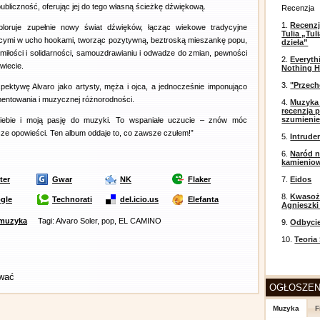
ubliczność, oferując jej do tego własną ścieżkę dźwiękową.
Recenzja
1.
Recenzj
oruje zupełnie nowy świat dźwięków, łącząc wiekowe tradycyjne
Tulia „Tu
ącymi w ucho hookami, tworząc pozytywną, beztroską mieszankę popu,
dzieła”
o miłości i solidarności, samouzdrawianiu i odwadze do zmian, pewności
2.
Everyth
wiecie.
Nothing H
3.
"Przech
pektywę Alvaro jako artysty, męża i ojca, a jednocześnie imponująco
mentowania i muzycznej różnorodności.
4.
Muzyka 
recenzja p
szumieni
iebie i moją pasję do muzyki. To wspaniałe uczucie – znów móc
ncze opowieści. Ten album oddaje to, co zawsze czułem!”
5.
Intrude
6.
Naród n
kamienio
ter
Gwar
NK
Flaker
7.
Eidos
8.
Kwasożł
gle
Technorati
del.icio.us
Elefanta
Agnieszki
muzyka
Tagi: Alvaro Soler, pop, EL CAMINO
9.
Odbyci
10.
Teoria
ować
OGŁOSZEN
Muzyka
F