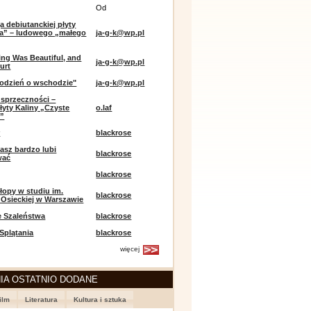
Od
a debiutanckiej płyty
lia” – ludowego „małego
ja-g-k@wp.pl
ing Was Beautiful, and
ja-g-k@wp.pl
urt
odzień o wschodzie"
ja-g-k@wp.pl
sprzeczności –
łyty Kaliny „Czyste
o.laf
e”
r
blackrose
asz bardzo lubi
blackrose
wać
blackrose
opy w studiu im.
blackrose
 Osieckiej w Warszawie
e Szaleństwa
blackrose
 Splątania
blackrose
więcej
IA OSTATNIO DODANE
ilm
Literatura
Kultura i sztuka