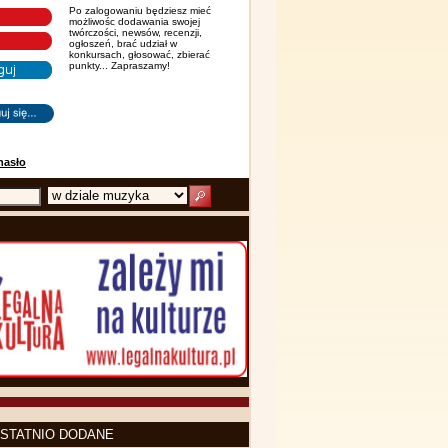
Po zalogowaniu będziesz mieć
możliwośc dodawania swojej
twórczości, newsów, recenzji,
ogłoszeń, brać udział w
konkursach, głosować, zbierać
punkty... Zapraszamy!
hasło
STATNIO DODANE