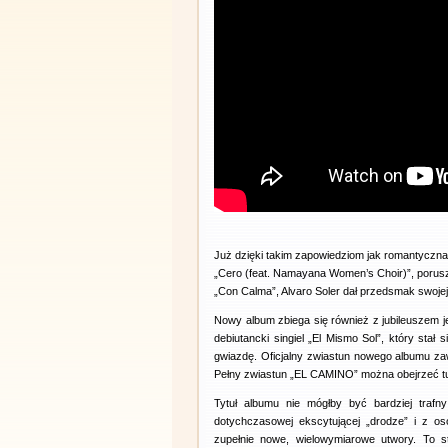
Już dzięki takim zapowiedziom jak romantyczna
„Cero (feat. Namayana Women’s Choir)”, porusz
„Con Calma”, Alvaro Soler dał przedsmak swojej
Nowy album zbiega się również z jubileuszem jeg
debiutancki singiel „El Mismo Sol”, który stał
gwiazdę. Oficjalny zwiastun nowego albumu zawi
Pełny zwiastun „EL CAMINO” można obejrzeć tu
Tytuł albumu nie mógłby być bardziej traf
dotychczasowej ekscytującej „drodze” i z os
zupełnie nowe, wielowymiarowe utwory. To s