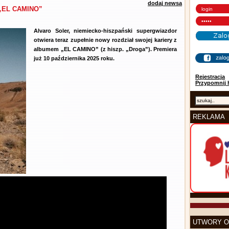
dodaj newsa
m „EL CAMINO”
Alvaro Soler, niemiecko-hiszpański supergwiazdor
otwiera teraz zupełnie nowy rozdział swojej kariery z
albumem „EL CAMINO” (z hiszp. „Droga”). Premiera
już 10 października 2025 roku.
Rejestracja
Przypomnij 
REKLAMA
UTWORY O