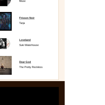
Muse
Frisson Noir
Tarja
Loveland
Suki Waterhouse
Dear God
The Pretty Reckless