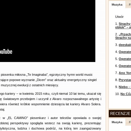
Muzyka
F
Utwór
1.
Strachy
obłok” – 
2.
„Przech
Strachy na
3.
deeska
4.
Operate
5.
Operat
6.
Operate
7.
Ano Yor
 piosenka miłosna „Te Imaginaba”, egzotyczny hymn world music
ające popowe wyznanie „Dicen” oraz aktualny energetyczny singiel
8.
Przysta
 muzycznej ewolucji z ostatnich miesięcy.
9.
Niebo -
o kariery – w kwietniu 2015 roku, czyli niemal 10 lat temu, ukazał się
10.
No Cóż
 się światowym przebojem i uczynił z Alvaro rozpoznawalnego artystę i
era również krótkie wspomnienie dziesięciu lat kariery Alvaro Solera.
taj.
RECENZJE
ny: w „EL CAMINO” piosenkarz i autor tekstów opowiada o swojej
Muzyka
F
obistej perspektywy spogląda wstecz na swoją karierę, prezentując
tylistyczna, ludzka i duchowa podróż, na którą ten zaangażowany