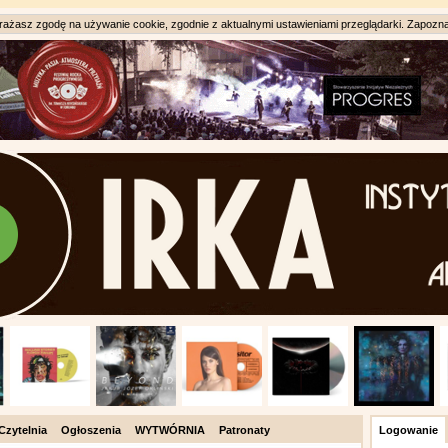
ażasz zgodę na używanie cookie, zgodnie z aktualnymi ustawieniami przeglądarki. Zapozna
Czytelnia
Ogłoszenia
WYTWÓRNIA
Patronaty
Logowanie