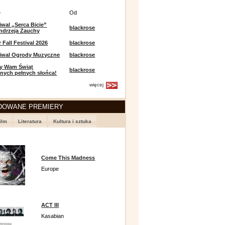
e
Od
iwal „Serca Bicie”
blackrose
ndrzeja Zauchy
Fall Festival 2026
blackrose
tiwal Ogrody Muzyczne
blackrose
y Wam Świąt
blackrose
nych pełnych słońca!
więcej
DOWANE PREMIERY
ilm
Literatura
Kultura i sztuka
Come This Madness
Europe
ACT III
Kasabian