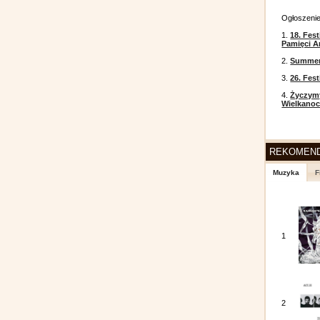
Ogłoszeni
1.
18. Fest
Pamięci A
2.
Summer 
3.
26. Fes
4.
Życzym
Wielkanoc
REKOMEN
Muzyka
F
1
2