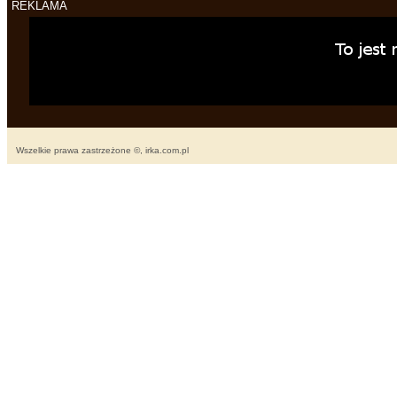
REKLAMA
Wszelkie prawa zastrzeżone ©, irka.com.pl