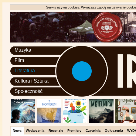
Serwis używa cookies. Wyrażasz zgodę na używanie cookie, 
Muzyka
Film
Literatura
Kultura i Sztuka
Społeczność
News
Wydarzenia
Recenzje
Premiery
Czytelnia
Ogłoszenia
WYD