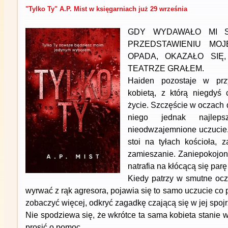
"Tylko Ty" A.P. Mist w księgarniach już 29 września
GDY WYDAWAŁO MI S
PRZEDSTAWIENIU MOJ
OPADA, OKAZAŁO SIĘ
TEATRZE GRAŁEM.
Haiden pozostaje w przy
kobietą, z którą niegdyś
życie. Szczęście w oczach 
niego jednak najlep
nieodwzajemnione uczucie.
stoi na tyłach kościoła, 
zamieszanie. Zaniepokojon
natrafia na kłócącą się par
Kiedy patrzy w smutne oczy
wyrwać z rąk agresora, pojawia się to samo uczucie co p
zobaczyć więcej, odkryć zagadkę czającą się w jej spojr
Nie spodziewa się, że wkrótce ta sama kobieta stanie w
prosić o pomoc.