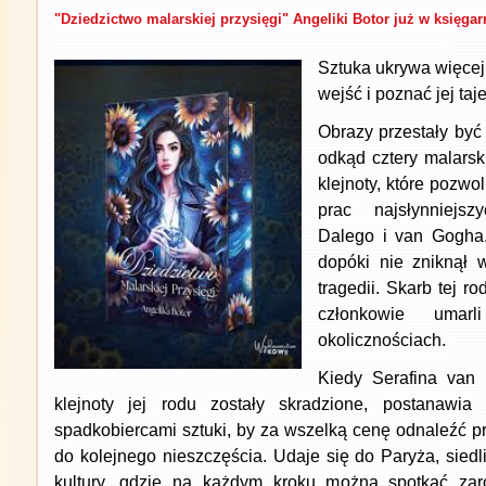
"Dziedzictwo malarskiej przysięgi" Angeliki Botor już w księgar
Sztuka ukrywa więcej,
wejść i poznać jej taj
Obrazy przestały być 
odkąd cztery malarsk
klejnoty, które pozwo
prac najsłynniejs
Dalego i van Gogha.
dopóki nie zniknął 
tragedii. Skarb tej ro
członkowie umarl
okolicznościach.
Kiedy Serafina van
klejnoty jej rodu zostały skradzione, postanawia
spadkobiercami sztuki, by za wszelką cenę odnaleźć p
do kolejnego nieszczęścia. Udaje się do Paryża, siedli
kultury, gdzie na każdym kroku można spotkać zar