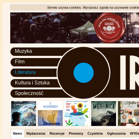
Serwis używa cookies. Wyrażasz zgodę na używanie cookie, 
Muzyka
Film
Literatura
Kultura i Sztuka
Społeczność
News
Wydarzenia
Recenzje
Premiery
Czytelnia
Ogłoszenia
WYD