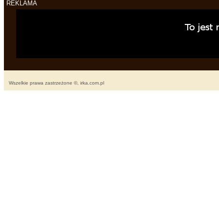
REKLAMA
Wszelkie prawa zastrzeżone ©, irka.com.pl