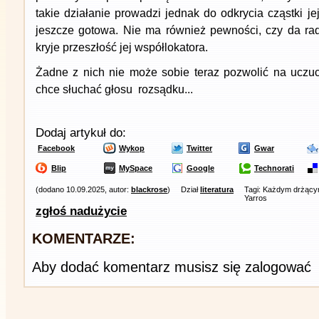
takie działanie prowadzi jednak do odkrycia cząstki je
jeszcze gotowa. Nie ma również pewności, czy da rad
kryje przeszłość jej współlokatora.
Żadne z nich nie może sobie teraz pozwolić na uczuc
chce słuchać głosu rozsądku...
Dodaj artykuł do:
Facebook
Wykop
Twitter
Gwar
Blip
MySpace
Google
Technorati
(dodano 10.09.2025, autor:
blackrose
)
Dział
literatura
Tagi: Każdym drżąc
Yarros
zgłoś nadużycie
KOMENTARZE:
Aby dodać komentarz musisz się zalogować