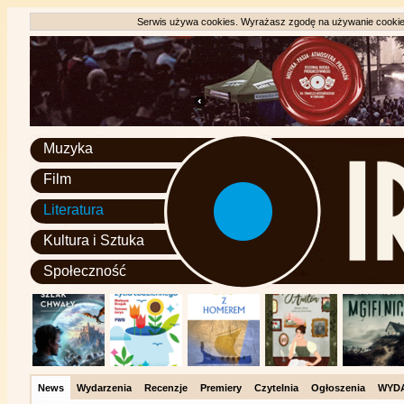
Serwis używa cookies. Wyrażasz zgodę na używanie cookie, 
Muzyka
Film
Literatura
Kultura i Sztuka
Społeczność
News
Wydarzenia
Recenzje
Premiery
Czytelnia
Ogłoszenia
WYD