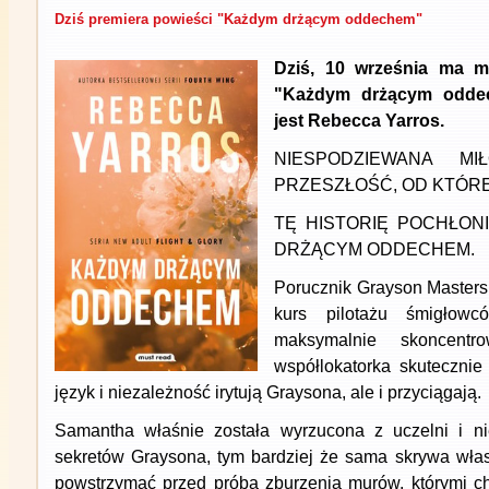
Dziś premiera powieści "Każdym drżącym oddechem"
Dziś, 10 września ma mi
"Każdym drżącym oddec
jest Rebecca Yarros.
NIESPODZIEWANA MI
PRZESZŁOŚĆ, OD KTÓRE
TĘ HISTORIĘ POCHŁON
DRŻĄCYM ODDECHEM.
Porucznik Grayson Masters
kurs pilotażu śmigłow
maksymalnie skoncent
współlokatorka skutecznie 
język i niezależność irytują Graysona, ale i przyciągają.
Samantha właśnie została wyrzucona z uczelni i n
sekretów Graysona, tym bardziej że sama skrywa wła
powstrzymać przed próbą zburzenia murów, którymi ch