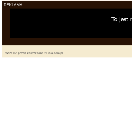
REKLAMA
Wszelkie prawa zastrzeżone ©, irka.com.pl