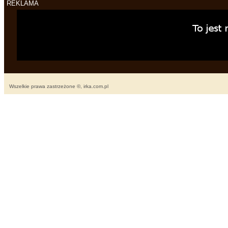
REKLAMA
Wszelkie prawa zastrzeżone ©, irka.com.pl