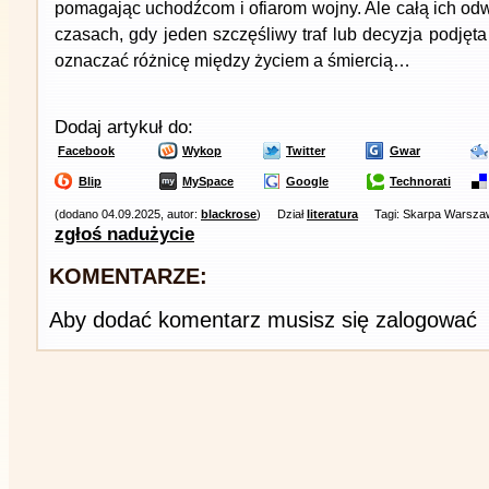
pomagając uchodźcom i ofiarom wojny. Ale całą ich od
czasach, gdy jeden szczęśliwy traf lub decyzja podję
oznaczać różnicę między życiem a śmiercią…
Dodaj artykuł do:
Facebook
Wykop
Twitter
Gwar
Blip
MySpace
Google
Technorati
(dodano 04.09.2025, autor:
blackrose
)
Dział
literatura
Tagi: Skarpa Warszaw
zgłoś nadużycie
KOMENTARZE:
Aby dodać komentarz musisz się zalogować