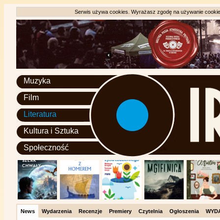
Serwis używa cookies. Wyrażasz zgodę na używanie cookie, 
Muzyka
Film
Literatura
Kultura i Sztuka
Społeczność
News
Wydarzenia
Recenzje
Premiery
Czytelnia
Ogłoszenia
WYD