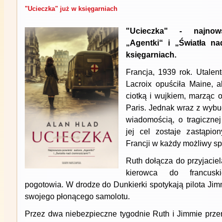
"Ucieczka" już w księgarniach
"Ucieczka" - najnow
„Agentki“ i „Światła n
księgarniach.
Francja, 1939 rok. Utale
Lacroix opuściła Maine, 
ciotką i wujkiem, marząc
Paris. Jednak wraz z wyb
wiadomością, o tragicznej
jej cel zostaje zastąpi
Francji w każdy możliwy s
Ruth dołącza do przyjaciel
kierowca do francusk
pogotowia. W drodze do Dunkierki spotykają pilota Jim
swojego płonącego samolotu.
Przez dwa niebezpieczne tygodnie Ruth i Jimmie przem