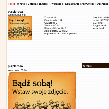
Profil
|
O mnie
|
Galeria
|
Znajomi
|
Twórczość
|
Komentarze
|
Aktywność
|
Ocenione 
purplerosa
Warszawa,
53 lat
Znajomi: 0
Imię i nazwisk
Galeria zdjęć: 3
nr. tel: 6626
Gwiazdki: 0
GG: brak
Twórczość: 0
Skype: brak
Stan/cel irków: 0 / 0
www: brak
Adres profilu w IRCE:
http://irka.com.pl/u/purplerosa
purplerosa
O mnie
Warszawa,
53 lat