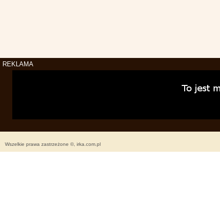
REKLAMA
Wszelkie prawa zastrzeżone ©, irka.com.pl