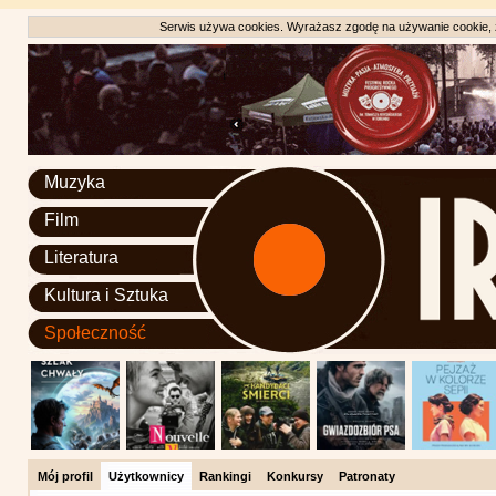
Serwis używa cookies. Wyrażasz zgodę na używanie cookie, zg
Muzyka
Film
Literatura
Kultura i Sztuka
Społeczność
Mój profil
Użytkownicy
Rankingi
Konkursy
Patronaty