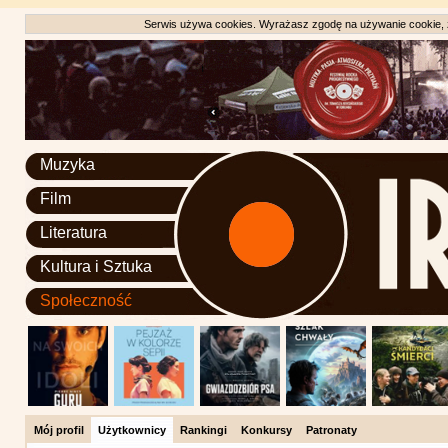
Serwis używa cookies. Wyrażasz zgodę na używanie cookie, zg
Muzyka
Film
Literatura
Kultura i Sztuka
Społeczność
Mój profil
Użytkownicy
Rankingi
Konkursy
Patronaty