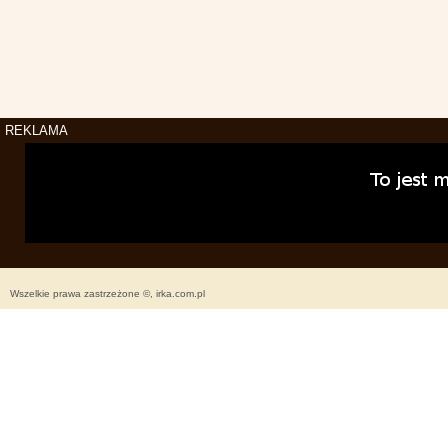
REKLAMA
Wszelkie prawa zastrzeżone ©, irka.com.pl