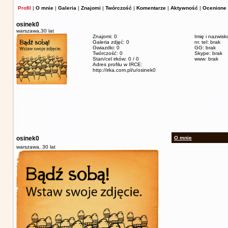
Profil
|
O mnie
|
Galeria
|
Znajomi
|
Twórczość
|
Komentarze
|
Aktywność
|
Ocenione 
osinek0
warszawa,
30 lat
Znajomi: 0
Imię i nazwisk
Galeria zdjęć: 0
nr. tel: brak
Gwiazdki: 0
GG: brak
Twórczość: 0
Skype: brak
Stan/cel irków: 0 / 0
www: brak
Adres profilu w IRCE:
http://irka.com.pl/u/osinek0
osinek0
O mnie
warszawa,
30 lat