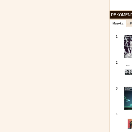
REKOMEN
Muzyka
F
1
2
3
4