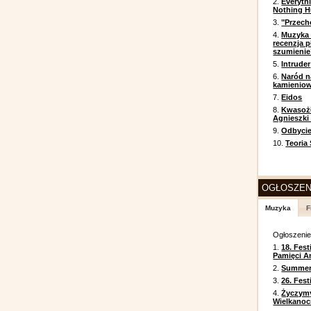
2.
Everyth
Nothing H
3.
"Przech
4.
Muzyka 
recenzja p
szumienie
5.
Intruder
6.
Naród n
kamienio
7.
Eidos
8.
Kwasożł
Agnieszki
9.
Odbycie
10.
Teoria
OGŁOSZEN
Muzyka
F
Ogłoszeni
1.
18. Fest
Pamięci A
2.
Summer 
3.
26. Fes
4.
Życzym
Wielkanoc