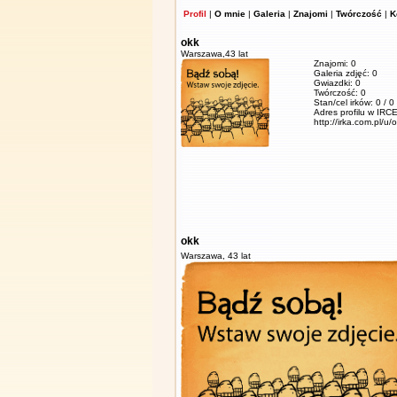
Profil
|
O mnie
|
Galeria
|
Znajomi
|
Twórczość
|
K
okk
Warszawa,
43 lat
Znajomi: 0
Galeria zdjęć: 0
Gwiazdki: 0
Twórczość: 0
Stan/cel irków: 0 / 0
Adres profilu w IRCE
http://irka.com.pl/u/
okk
Warszawa,
43 lat