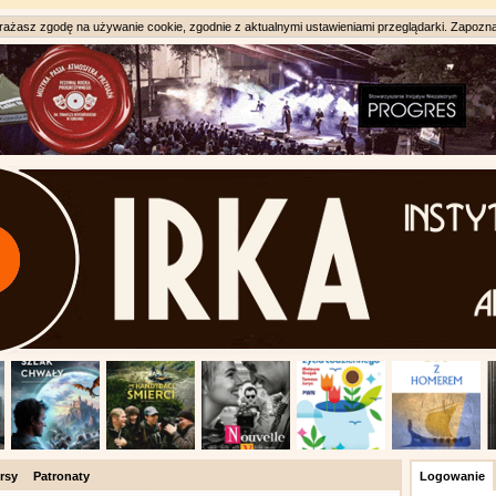
ażasz zgodę na używanie cookie, zgodnie z aktualnymi ustawieniami przeglądarki. Zapozna
rsy
Patronaty
Logowanie