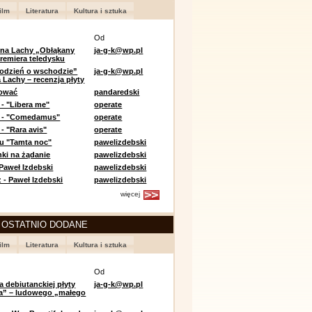
ilm
Literatura
Kultura i sztuka
Od
 na Lachy „Obłąkany
ja-g-k@wp.pl
premiera teledysku
odzień o wschodzie”
ja-g-k@wp.pl
 Lachy – recenzja płyty
lować
pandaredski
 - "Libera me"
operate
e - "Comedamus"
operate
- "Rara avis"
operate
u "Tamta noc"
pawelizdebski
nki na żądanie
pawelizdebski
 Paweł Izdebski
pawelizdebski
 - Paweł Izdebski
pawelizdebski
więcej
 OSTATNIO DODANE
ilm
Literatura
Kultura i sztuka
Od
a debiutanckiej płyty
ja-g-k@wp.pl
lia” – ludowego „małego