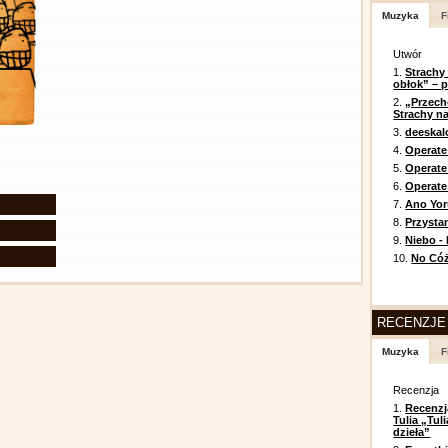
Muzyka
F
Utwór
1.
Strachy
obłok” – 
2.
„Przech
Strachy na
3.
deeska
4.
Operate
5.
Operat
6.
Operate 
7.
Ano Yor
8.
Przysta
9.
Niebo -
10.
No Cóż
RECENZJE
Muzyka
F
Recenzja
1.
Recenzj
Tulia „Tu
dzieła”