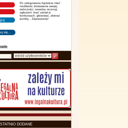
Po zalogowaniu będziesz mieć
możliwośc dodawania swojej
twórczości, newsów, recenzji,
ogłoszeń, brać udział w
konkursach, głosować, zbierać
punkty... Zapraszamy!
hasło
STATNIO DODANE