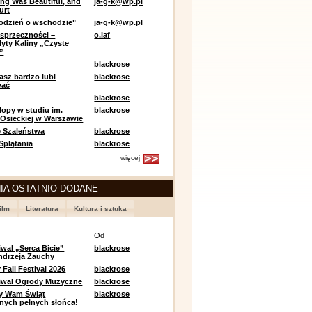
ing Was Beautiful, and
ja-g-k@wp.pl
urt
odzień o wschodzie"
ja-g-k@wp.pl
sprzeczności –
o.laf
łyty Kaliny „Czyste
”
blackrose
asz bardzo lubi
blackrose
wać
blackrose
opy w studiu im.
blackrose
 Osieckiej w Warszawie
 Szaleństwa
blackrose
 Splątania
blackrose
więcej
IA OSTATNIO DODANE
ilm
Literatura
Kultura i sztuka
e
Od
iwal „Serca Bicie”
blackrose
ndrzeja Zauchy
Fall Festival 2026
blackrose
tiwal Ogrody Muzyczne
blackrose
y Wam Świąt
blackrose
nych pełnych słońca!