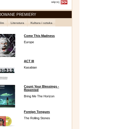
więcej
DOWANE PREMIERY
ilm
Literatura
Kultura i sztuka
Come This Madness
Europe
ACT III
Kasabian
Count Your Blessings -
Repented
Bring Me The Horizon
Foreign Tongues
The Rolling Stones