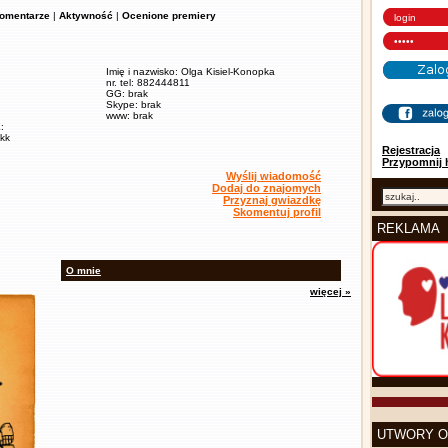
omentarze
|
Aktywność
|
Ocenione premiery
Imię i nazwisko: Olga Kisiel-Konopka
nr. tel: 882444811
GG: brak
Skype: brak
www: brak
:
okk
Rejestracja
Przypomnij 
Wyślij wiadomość
Dodaj do znajomych
Przyznaj gwiazdkę
Skomentuj profil
REKLAMA
O mnie
więcej »
UTWORY O