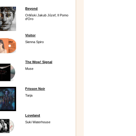
Beyond
Orliński Jakub Józef, Il Pomo
d'Oro
Visitor
Sienna Spiro
The Wow! Signal
Muse
Frisson Noir
Tarja
Loveland
Suki Waterhouse