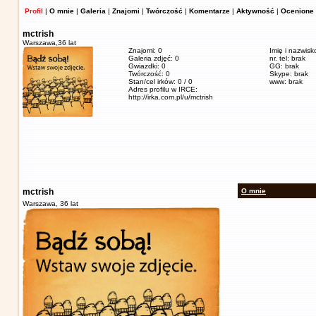
Profil
|
O mnie
|
Galeria
|
Znajomi
|
Twórczość
|
Komentarze
|
Aktywność
|
Ocenione 
mctrish
Warszawa,
36 lat
Znajomi: 0
Imię i nazwisk
Galeria zdjęć: 0
nr. tel: brak
Gwiazdki: 0
GG: brak
Twórczość: 0
Skype: brak
Stan/cel irków: 0 / 0
www: brak
Adres profilu w IRCE:
http://irka.com.pl/u/mctrish
mctrish
O mnie
Warszawa,
36 lat