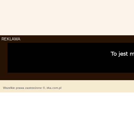
REKLAMA
Wszelkie prawa zastrzeżone ©, irka.com.pl