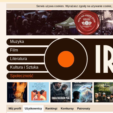
Serwis używa cookies. Wyrażasz zgodę na używanie cookie, zg
Muzyka
Film
Literatura
Kultura i Sztuka
Społeczność
Mój profil
Użytkownicy
Rankingi
Konkursy
Patronaty