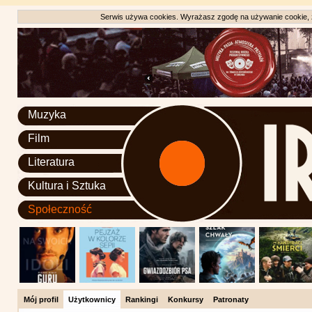
Serwis używa cookies. Wyrażasz zgodę na używanie cookie, zg
Muzyka
Film
Literatura
Kultura i Sztuka
Społeczność
Mój profil
Użytkownicy
Rankingi
Konkursy
Patronaty