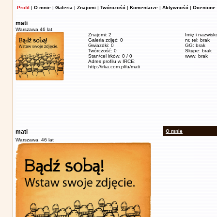
Profil
|
O mnie
|
Galeria
|
Znajomi
|
Twórczość
|
Komentarze
|
Aktywność
|
Ocenione 
mati
Warszawa,
46 lat
Znajomi: 2
Imię i nazwisk
Galeria zdjęć: 0
nr. tel: brak
Gwiazdki: 0
GG: brak
Twórczość: 0
Skype: brak
Stan/cel irków: 0 / 0
www: brak
Adres profilu w IRCE:
http://irka.com.pl/u/mati
mati
O mnie
Warszawa,
46 lat