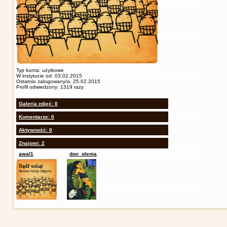
Typ konta: użytkowe
W instytucie od: 03.02.2015
Ostatnio zalogowany/a: 25.02.2015
Profil odwiedzony: 1319 razy
Galeria zdjęć: 0
Komentarze: 0
Aktywność: 0
Znajomi: 2
awal1
don_olenia