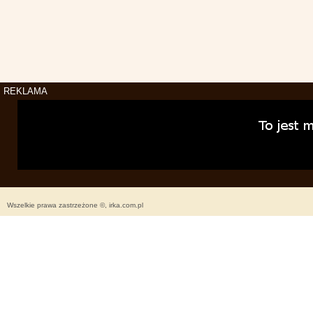
REKLAMA
Wszelkie prawa zastrzeżone ©, irka.com.pl