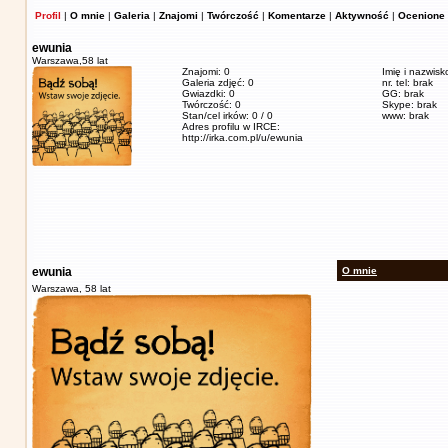
Profil
|
O mnie
|
Galeria
|
Znajomi
|
Twórczość
|
Komentarze
|
Aktywność
|
Ocenione 
ewunia
Warszawa,
58 lat
Znajomi: 0
Imię i nazwis
Galeria zdjęć: 0
nr. tel: brak
Gwiazdki: 0
GG: brak
Twórczość: 0
Skype: brak
Stan/cel irków: 0 / 0
www: brak
Adres profilu w IRCE:
http://irka.com.pl/u/ewunia
ewunia
O mnie
Warszawa,
58 lat