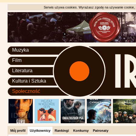
Serwis używa cookies. Wyrażasz zgodę na używanie cookie, zg
Muzyka
Film
Literatura
Kultura i Sztuka
Społeczność
Mój profil
Użytkownicy
Rankingi
Konkursy
Patronaty