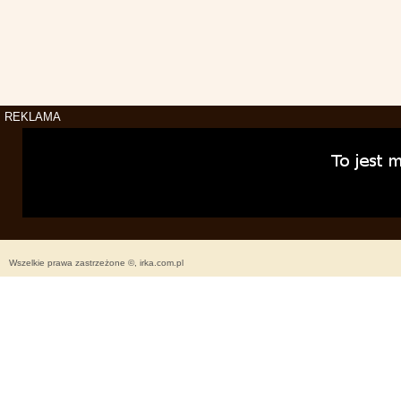
REKLAMA
Wszelkie prawa zastrzeżone ©, irka.com.pl