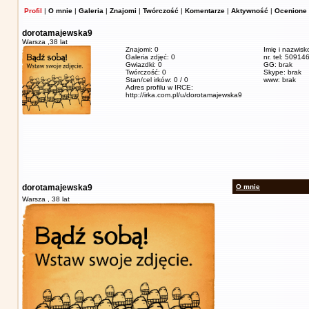
Profil
|
O mnie
|
Galeria
|
Znajomi
|
Twórczość
|
Komentarze
|
Aktywność
|
Ocenione 
dorotamajewska9
Warsza ,
38 lat
Znajomi: 0
Imię i nazwis
Galeria zdjęć: 0
nr. tel: 5091
Gwiazdki: 0
GG: brak
Twórczość: 0
Skype: brak
Stan/cel irków: 0 / 0
www: brak
Adres profilu w IRCE:
http://irka.com.pl/u/dorotamajewska9
dorotamajewska9
O mnie
Warsza ,
38 lat