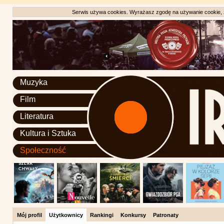
Serwis używa cookies. Wyrażasz zgodę na używanie cookie, zg
Muzyka
Film
Literatura
Kultura i Sztuka
Społeczność
Mój profil
Użytkownicy
Rankingi
Konkursy
Patronaty