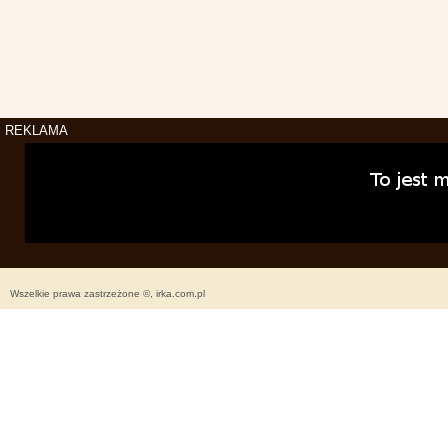
REKLAMA
Wszelkie prawa zastrzeżone ©, irka.com.pl