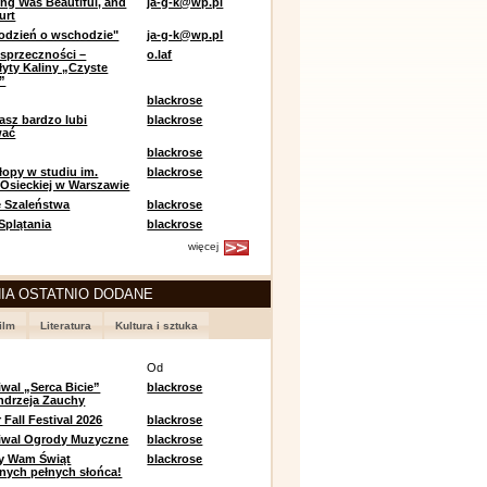
ing Was Beautiful, and
ja-g-k@wp.pl
urt
odzień o wschodzie"
ja-g-k@wp.pl
sprzeczności –
o.laf
łyty Kaliny „Czyste
”
blackrose
asz bardzo lubi
blackrose
wać
blackrose
opy w studiu im.
blackrose
 Osieckiej w Warszawie
 Szaleństwa
blackrose
 Splątania
blackrose
więcej
IA OSTATNIO DODANE
ilm
Literatura
Kultura i sztuka
e
Od
iwal „Serca Bicie”
blackrose
ndrzeja Zauchy
Fall Festival 2026
blackrose
tiwal Ogrody Muzyczne
blackrose
y Wam Świąt
blackrose
nych pełnych słońca!