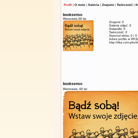
Profil
|
O mnie
|
Galeria
|
Znajomi
|
Twórczość
|
K
booksenso
Warszawa,
48 lat
Znajomi: 0
Galeria zdjęć: 0
Gwiazdki: 0
Twórczość: 0
Stan/cel irków: 0 / 0
Adres profilu w IRCE
http://irka.com.pl/u
booksenso
Warszawa,
48 lat