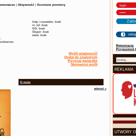
omentarze
|
Aktywność
|
Ocenione premiery
Imię i nazwisko: brak
nr. tel: brak
GG: brak
Skype: brak
www: brak
:
/booksenso
Rejestracja
Przypomnij 
Wyślij wiadomość
Dodaj do znajomych
Przyznaj gwiazdkę
Skomentuj profil
REKLAMA
O mnie
więcej »
UTWORY O