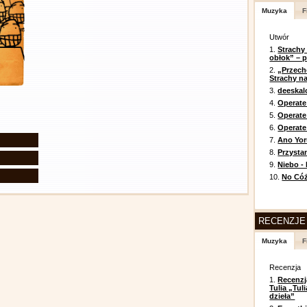
Muzyka
F
Utwór
1.
Strachy
obłok” – 
2.
„Przech
Strachy na
3.
deeska
4.
Operate
5.
Operat
6.
Operate 
7.
Ano Yor
8.
Przysta
9.
Niebo -
10.
No Cóż
RECENZJE
Muzyka
F
Recenzja
1.
Recenzj
Tulia „Tu
dzieła”