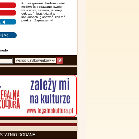
Po zalogowaniu będziesz mieć
możliwośc dodawania swojej
twórczości, newsów, recenzji,
ogłoszeń, brać udział w
konkursach, głosować, zbierać
punkty... Zapraszamy!
hasło
STATNIO DODANE