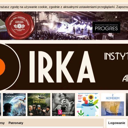
ażasz zgodę na używanie cookie, zgodnie z aktualnymi ustawieniami przeglądarki. Zapozna
rsy
Patronaty
Logowanie