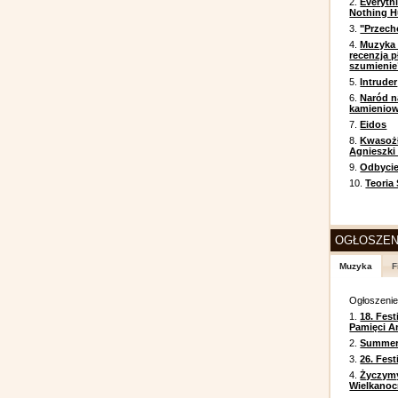
2.
Everyth
Nothing H
3.
"Przech
4.
Muzyka 
recenzja p
szumienie
5.
Intruder
6.
Naród n
kamienio
7.
Eidos
8.
Kwasożł
Agnieszki
9.
Odbycie
10.
Teoria
OGŁOSZEN
Muzyka
F
Ogłoszeni
1.
18. Fest
Pamięci A
2.
Summer 
3.
26. Fes
4.
Życzym
Wielkanoc