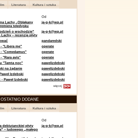
ilm
Literatura
Kultura i sztuka
Od
 na Lachy „Obłąkany
ja-g-k@wp.pl
premiera teledysku
odzień o wschodzie”
ja-g-k@wp.pl
 Lachy – recenzja płyty
lować
pandaredski
 - "Libera me"
operate
e - "Comedamus"
operate
- "Rara avis"
operate
u "Tamta noc"
pawelizdebski
nki na żądanie
pawelizdebski
 Paweł Izdebski
pawelizdebski
 - Paweł Izdebski
pawelizdebski
więcej
 OSTATNIO DODANE
ilm
Literatura
Kultura i sztuka
Od
a debiutanckiej płyty
ja-g-k@wp.pl
lia” – ludowego „małego