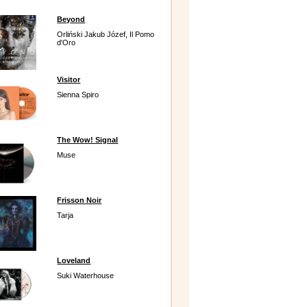
Beyond
Orliński Jakub Józef, Il Pomo
d'Oro
Visitor
Sienna Spiro
The Wow! Signal
Muse
Frisson Noir
Tarja
Loveland
Suki Waterhouse