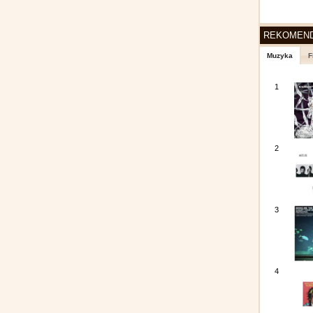
REKOMEN
Muzyka
F
1
2
3
4