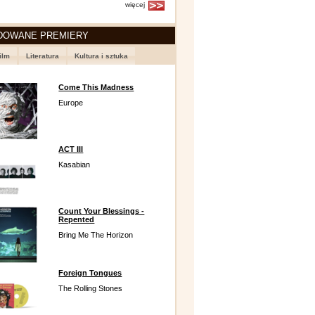
więcej
DOWANE PREMIERY
ilm
Literatura
Kultura i sztuka
Come This Madness
Europe
ACT III
Kasabian
Count Your Blessings -
Repented
Bring Me The Horizon
Foreign Tongues
The Rolling Stones