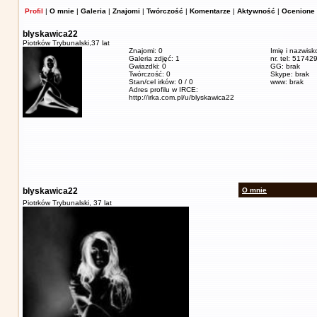
Profil
|
O mnie
|
Galeria
|
Znajomi
|
Twórczość
|
Komentarze
|
Aktywność
|
Ocenione 
blyskawica22
Piotrków Trybunalski,
37 lat
Znajomi: 0
Imię i nazwis
Galeria zdjęć: 1
nr. tel: 5174
Gwiazdki: 0
GG: brak
Twórczość: 0
Skype: brak
Stan/cel irków: 0 / 0
www: brak
Adres profilu w IRCE:
http://irka.com.pl/u/blyskawica22
blyskawica22
O mnie
Piotrków Trybunalski,
37 lat