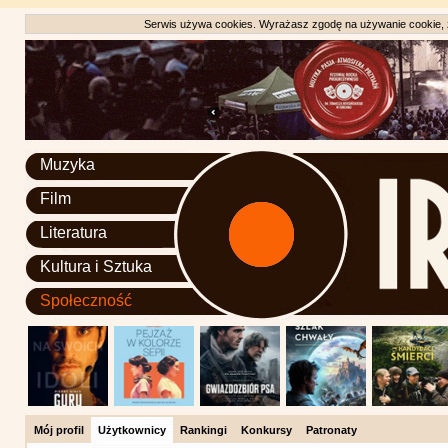
Serwis używa cookies. Wyrażasz zgodę na używanie cookie, zg
Muzyka
Film
Literatura
Kultura i Sztuka
Społeczność
Mój profil
Użytkownicy
Rankingi
Konkursy
Patronaty