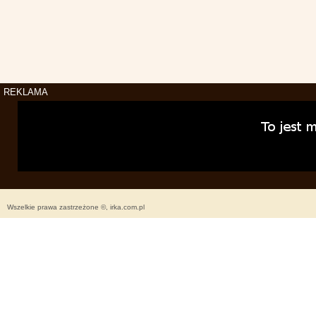
REKLAMA
Wszelkie prawa zastrzeżone ©, irka.com.pl