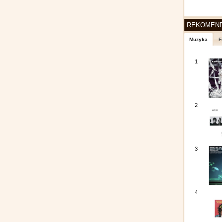
REKOMEN
Muzyka
F
1
2
3
4