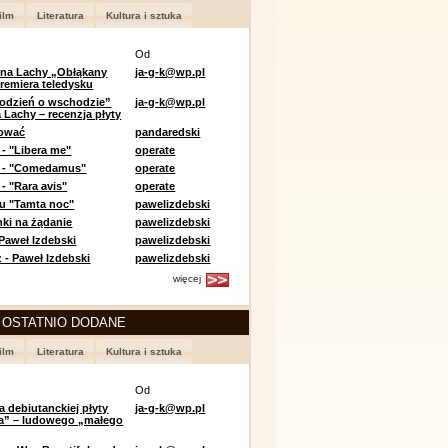
ilm
Literatura
Kultura i sztuka
Od
 na Lachy „Obłąkany
ja-g-k@wp.pl
premiera teledysku
odzień o wschodzie”
ja-g-k@wp.pl
 Lachy – recenzja płyty
lować
pandaredski
 - "Libera me"
operate
e - "Comedamus"
operate
- "Rara avis"
operate
u "Tamta noc"
pawelizdebski
nki na żądanie
pawelizdebski
 Paweł Izdebski
pawelizdebski
 - Paweł Izdebski
pawelizdebski
więcej
 OSTATNIO DODANE
ilm
Literatura
Kultura i sztuka
Od
a debiutanckiej płyty
ja-g-k@wp.pl
lia” – ludowego „małego