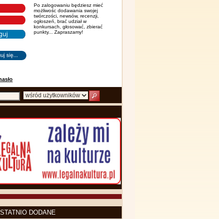
Po zalogowaniu będziesz mieć
możliwośc dodawania swojej
twórczości, newsów, recenzji,
ogłoszeń, brać udział w
konkursach, głosować, zbierać
punkty... Zapraszamy!
hasło
STATNIO DODANE