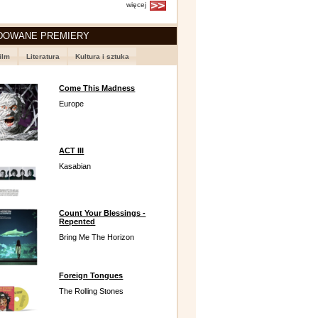
więcej
DOWANE PREMIERY
ilm
Literatura
Kultura i sztuka
Come This Madness
Europe
ACT III
Kasabian
Count Your Blessings -
Repented
Bring Me The Horizon
Foreign Tongues
The Rolling Stones