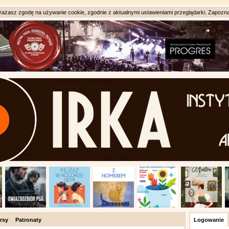
ażasz zgodę na używanie cookie, zgodnie z aktualnymi ustawieniami przeglądarki. Zapozna
rsy
Patronaty
Logowanie