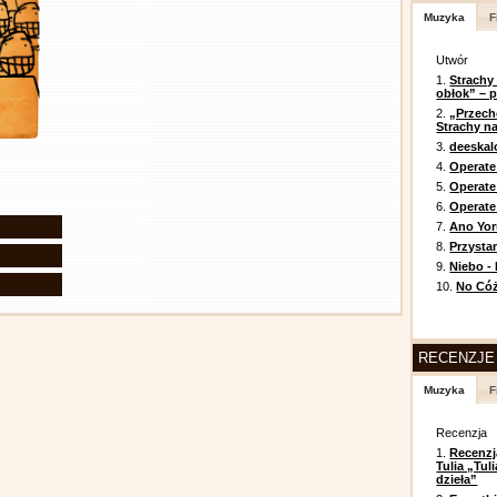
Muzyka
F
Utwór
1.
Strachy
obłok” – 
2.
„Przech
Strachy na
3.
deeska
4.
Operate
5.
Operat
6.
Operate 
7.
Ano Yor
8.
Przysta
9.
Niebo -
10.
No Cóż
RECENZJE
Muzyka
F
Recenzja
1.
Recenzj
Tulia „Tu
dzieła”