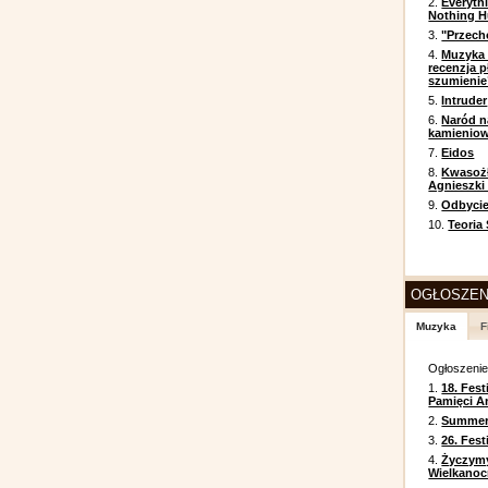
2.
Everyth
Nothing H
3.
"Przech
4.
Muzyka 
recenzja p
szumienie
5.
Intruder
6.
Naród n
kamienio
7.
Eidos
8.
Kwasożł
Agnieszki
9.
Odbycie
10.
Teoria
OGŁOSZEN
Muzyka
F
Ogłoszeni
1.
18. Fest
Pamięci A
2.
Summer 
3.
26. Fes
4.
Życzym
Wielkanoc