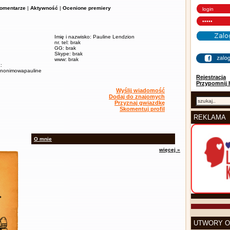
omentarze
|
Aktywność
|
Ocenione premiery
Imię i nazwisko: Pauline Lendzion
nr. tel: brak
GG: brak
Skype: brak
www: brak
:
u/anonimowapauline
Rejestracja
Przypomnij 
Wyślij wiadomość
Dodaj do znajomych
Przyznaj gwiazdkę
Skomentuj profil
REKLAMA
O mnie
więcej »
UTWORY O