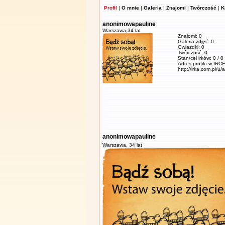
Profil
|
O mnie
|
Galeria
|
Znajomi
|
Twórczość
|
K
anonimowapauline
Warszawa,
34 lat
Znajomi: 0
Galeria zdjęć: 0
Gwiazdki: 0
Twórczość: 0
Stan/cel irków: 0 / 0
Adres profilu w IRCE
http://irka.com.pl/
anonimowapauline
Warszawa,
34 lat