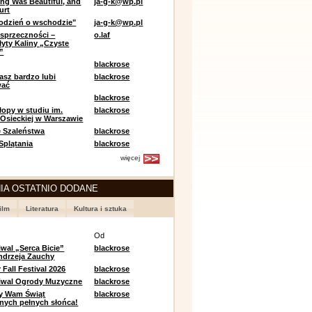
ing Was Beautiful, and
ja-g-k@wp.pl
urt
odzień o wschodzie"
ja-g-k@wp.pl
sprzeczności –
o.laf
łyty Kaliny „Czyste
”
blackrose
asz bardzo lubi
blackrose
wać
blackrose
opy w studiu im.
blackrose
 Osieckiej w Warszawie
 Szaleństwa
blackrose
 Splątania
blackrose
więcej
IA OSTATNIO DODANE
ilm
Literatura
Kultura i sztuka
e
Od
iwal „Serca Bicie”
blackrose
ndrzeja Zauchy
Fall Festival 2026
blackrose
tiwal Ogrody Muzyczne
blackrose
y Wam Świąt
blackrose
nych pełnych słońca!