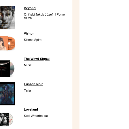
Beyond
Orliński Jakub Józef, Il Pomo
d'Oro
Visitor
Sienna Spiro
The Wow! Signal
Muse
Frisson Noir
Tarja
Loveland
Suki Waterhouse