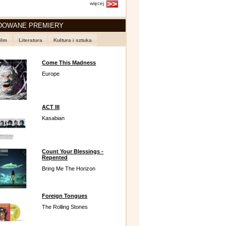
więcej
DOWANE PREMIERY
ilm
Literatura
Kultura i sztuka
Come This Madness
Europe
ACT III
Kasabian
Count Your Blessings -
Repented
Bring Me The Horizon
Foreign Tongues
The Rolling Stones