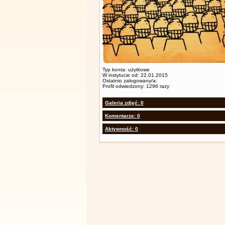
Typ konta: użytkowe
W instytucie od: 22.01.2015
Ostatnio zalogowany/a:
Profil odwiedzony: 1296 razy
Galeria zdjęć: 0
Komentarze: 0
Aktywność: 0