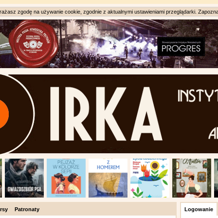
ażasz zgodę na używanie cookie, zgodnie z aktualnymi ustawieniami przeglądarki. Zapozna
rsy
Patronaty
Logowanie