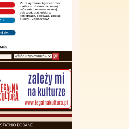
Po zalogowaniu będziesz mieć
możliwośc dodawania swojej
twórczości, newsów, recenzji,
ogłoszeń, brać udział w
konkursach, głosować, zbierać
punkty... Zapraszamy!
hasło
STATNIO DODANE