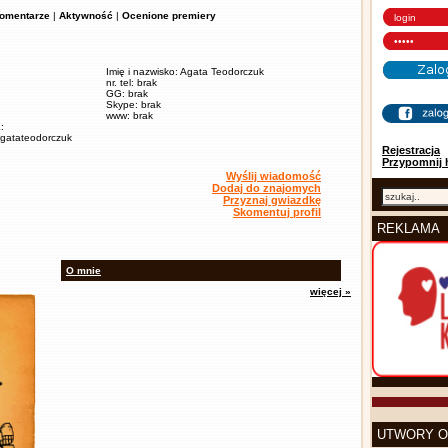
omentarze
|
Aktywność
|
Ocenione premiery
Imię i nazwisko: Agata Teodorczuk
nr. tel: brak
GG: brak
Skype: brak
www: brak
:
/agatateodorczuk
Rejestracja
Przypomnij 
Wyślij wiadomość
Dodaj do znajomych
Przyznaj gwiazdkę
Skomentuj profil
REKLAMA
O mnie
więcej »
UTWORY O