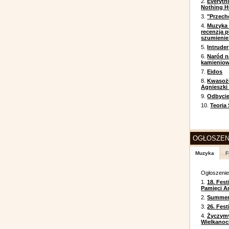
2.
Everyth
Nothing H
3.
"Przech
4.
Muzyka 
recenzja p
szumienie
5.
Intruder
6.
Naród n
kamienio
7.
Eidos
8.
Kwasożł
Agnieszki
9.
Odbycie
10.
Teoria
OGŁOSZEN
Muzyka
F
Ogłoszeni
1.
18. Fest
Pamięci A
2.
Summer 
3.
26. Fes
4.
Życzym
Wielkanoc