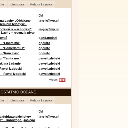
ilm
Literatura
Kultura i sztuka
Od
 na Lachy „Obłąkany
ja-g-k@wp.pl
premiera teledysku
odzień o wschodzie”
ja-g-k@wp.pl
 Lachy – recenzja płyty
lować
pandaredski
 - "Libera me"
operate
e - "Comedamus"
operate
- "Rara avis"
operate
u "Tamta noc"
pawelizdebski
nki na żądanie
pawelizdebski
 Paweł Izdebski
pawelizdebski
 - Paweł Izdebski
pawelizdebski
więcej
 OSTATNIO DODANE
ilm
Literatura
Kultura i sztuka
Od
a debiutanckiej płyty
ja-g-k@wp.pl
lia” – ludowego „małego