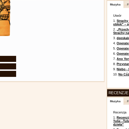
Muzyka
F
Utwór
1.
Strachy
obłok” – 
2.
„Przech
Strachy na
3.
deeska
4.
Operate
5.
Operat
6.
Operate 
7.
Ano Yor
8.
Przysta
9.
Niebo -
10.
No Cóż
RECENZJE
Muzyka
F
Recenzja
1.
Recenzj
Tulia „Tu
dzieła”