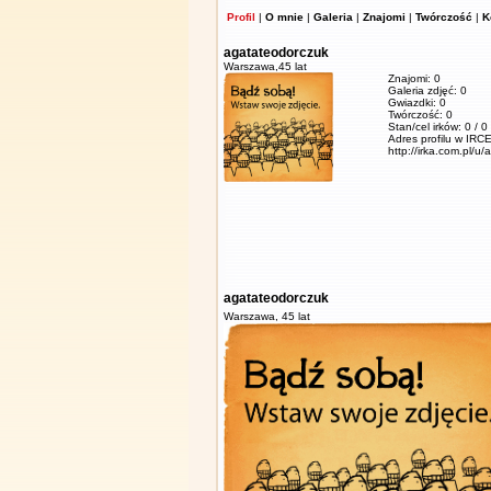
Profil
|
O mnie
|
Galeria
|
Znajomi
|
Twórczość
|
K
agatateodorczuk
Warszawa,
45 lat
Znajomi: 0
Galeria zdjęć: 0
Gwiazdki: 0
Twórczość: 0
Stan/cel irków: 0 / 0
Adres profilu w IRCE
http://irka.com.pl/u
agatateodorczuk
Warszawa,
45 lat