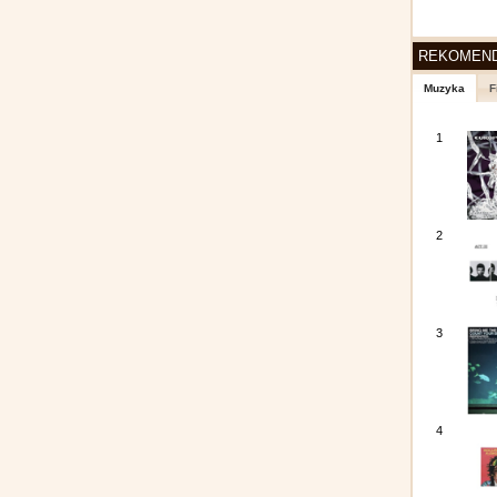
REKOMEN
Muzyka
F
1
2
3
4