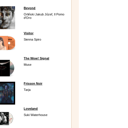
Beyond
Orliński Jakub Józef, Il Pomo
d'Oro
Visitor
Sienna Spiro
The Wow! Signal
Muse
Frisson Noir
Tarja
Loveland
Suki Waterhouse