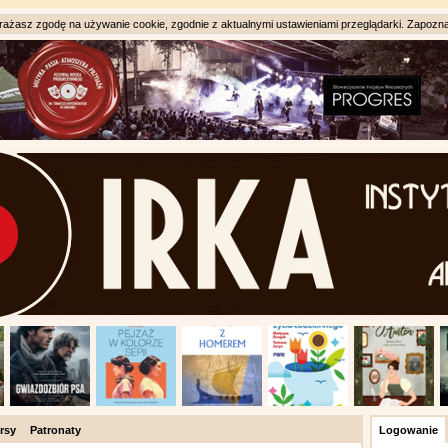
ażasz zgodę na używanie cookie, zgodnie z aktualnymi ustawieniami przeglądarki. Zapozna
rsy
Patronaty
Logowanie