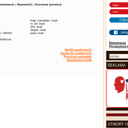
omentarze
|
Aktywność
|
Ocenione premiery
Imię i nazwisko: brak
nr. tel: brak
GG: brak
Skype: brak
5 / 60000
www: brak
:
adolfszulc
Rejestracja
Przypomnij 
Wyślij wiadomość
Dodaj do znajomych
Przyznaj gwiazdkę
Skomentuj profil
REKLAMA
UTWORY O