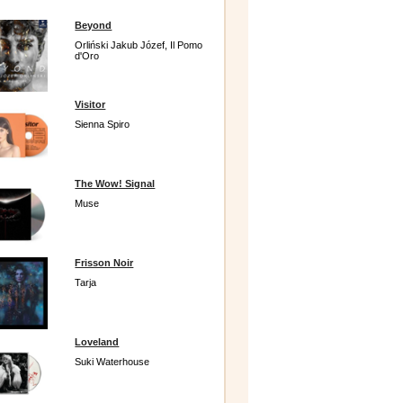
Beyond
Orliński Jakub Józef, Il Pomo
d'Oro
Visitor
Sienna Spiro
The Wow! Signal
Muse
Frisson Noir
Tarja
Loveland
Suki Waterhouse