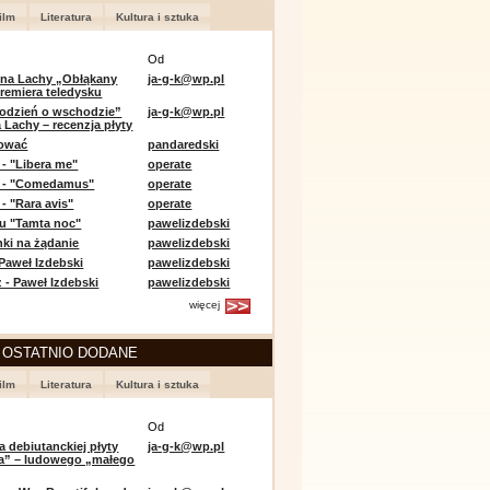
ilm
Literatura
Kultura i sztuka
Od
 na Lachy „Obłąkany
ja-g-k@wp.pl
premiera teledysku
odzień o wschodzie”
ja-g-k@wp.pl
 Lachy – recenzja płyty
lować
pandaredski
 - "Libera me"
operate
e - "Comedamus"
operate
- "Rara avis"
operate
u "Tamta noc"
pawelizdebski
nki na żądanie
pawelizdebski
 Paweł Izdebski
pawelizdebski
 - Paweł Izdebski
pawelizdebski
więcej
 OSTATNIO DODANE
ilm
Literatura
Kultura i sztuka
Od
a debiutanckiej płyty
ja-g-k@wp.pl
lia” – ludowego „małego