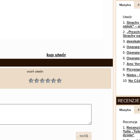
Muzyka
F
Utwór
1.
Strachy
obłok” – 
2.
„Przech
Strachy na
3.
deeska
4.
Operate
5.
Operat
kup utwór
6.
Operate 
7.
Ano Yor
8.
Przysta
oceń utwór:
9.
Niebo -
10.
No Cóż
RECENZJE
Muzyka
F
Recenzja
1.
Recenzj
Tulia „Tu
dzieła”
wyślij