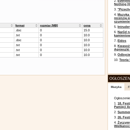
2.
Everyth
Nothing H
3.
"Przech
4.
Muzyka 
recenzja p
szumienie
format
rozmiar [MB]
cena
5.
Intruder
.doc
0
15.0
6.
Naród n
.txt
0
10.0
kamienio
.doc
0
10.0
7.
Eidos
.txt
0
10.0
8.
Kwasożł
Agnieszki
.txt
0
10.0
9.
Odbycie
.txt
0
10.0
10.
Teoria
OGŁOSZEN
Muzyka
F
Ogłoszeni
1.
18. Fest
Pamięci A
2.
Summer 
3.
26. Fes
4.
Życzym
Wielkanoc