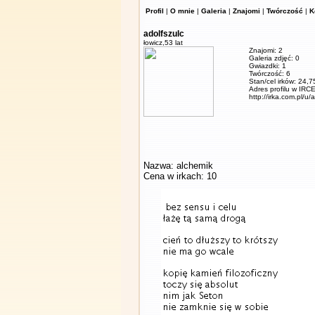
Profil
|
O mnie
|
Galeria
|
Znajomi
|
Twórczość
|
K
adolfszulc
łowicz,
53 lat
Znajomi: 2
Galeria zdjęć: 0
Gwiazdki: 1
Twórczość: 6
Stan/cel irków: 24,7
Adres profilu w IRCE
http://irka.com.pl/u/
Nazwa: alchemik
Cena w irkach: 10