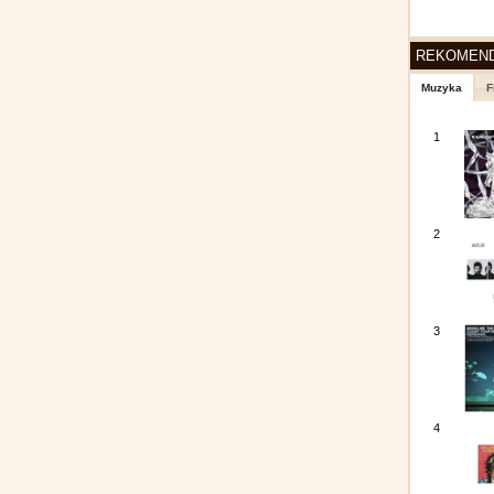
REKOMEN
Muzyka
F
1
2
3
4