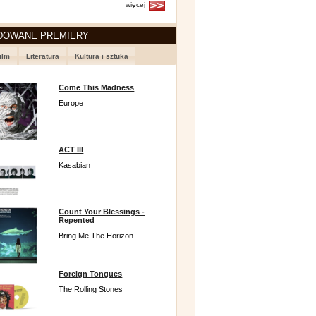
więcej
DOWANE PREMIERY
ilm
Literatura
Kultura i sztuka
Come This Madness
Europe
ACT III
Kasabian
Count Your Blessings -
Repented
Bring Me The Horizon
Foreign Tongues
The Rolling Stones