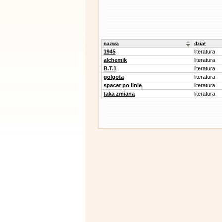
nazwa
dział
1945
literatura
alchemik
literatura
B.T.1
literatura
golgota
literatura
spacer po linie
literatura
taka zmiana
literatura