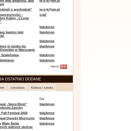
ing Was Beautiful, and
ja-g-k@wp.pl
urt
odzień o wschodzie"
ja-g-k@wp.pl
sprzeczności –
o.laf
łyty Kaliny „Czyste
”
blackrose
asz bardzo lubi
blackrose
wać
blackrose
opy w studiu im.
blackrose
 Osieckiej w Warszawie
 Szaleństwa
blackrose
 Splątania
blackrose
więcej
IA OSTATNIO DODANE
ilm
Literatura
Kultura i sztuka
e
Od
iwal „Serca Bicie”
blackrose
ndrzeja Zauchy
Fall Festival 2026
blackrose
tiwal Ogrody Muzyczne
blackrose
y Wam Świąt
blackrose
nych pełnych słońca!