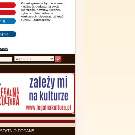
Po zalogowaniu będziesz mieć
możliwośc dodawania swojej
twórczości, newsów, recenzji,
ogłoszeń, brać udział w
konkursach, głosować, zbierać
punkty... Zapraszamy!
hasło
STATNIO DODANE