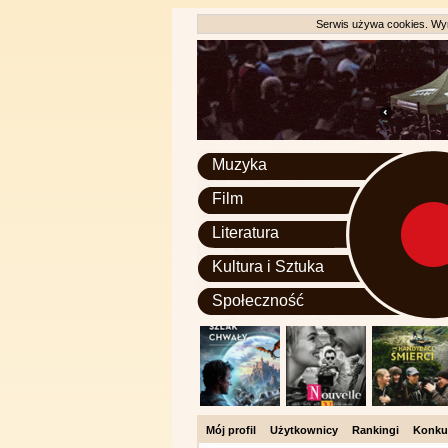
Serwis używa cookies. Wyr
Muzyka
Film
Literatura
Kultura i Sztuka
Społeczność
Mój profil
Użytkownicy
Rankingi
Konku