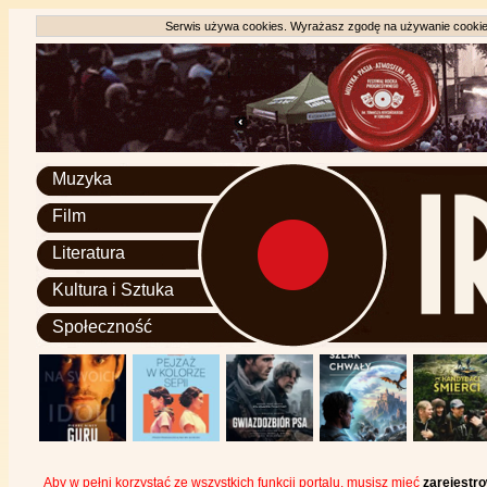
Serwis używa cookies. Wyrażasz zgodę na używanie cookie, 
Muzyka
Film
Literatura
Kultura i Sztuka
Społeczność
Aby w pełni korzystać ze wszystkich funkcji portalu, musisz mieć
zarejestr