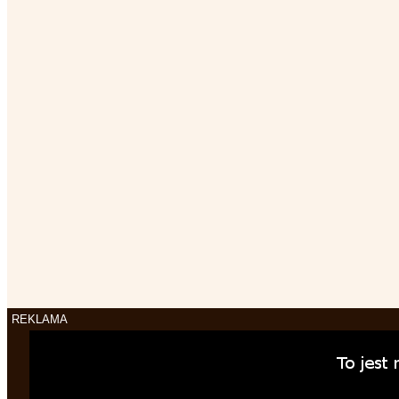
REKLAMA