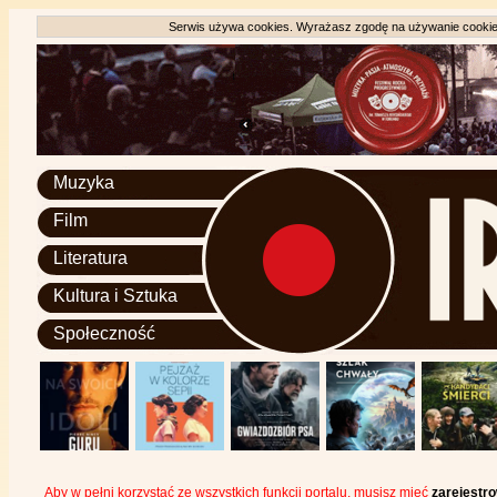
Serwis używa cookies. Wyrażasz zgodę na używanie cookie, 
Muzyka
Film
Literatura
Kultura i Sztuka
Społeczność
Aby w pełni korzystać ze wszystkich funkcji portalu, musisz mieć
zarejestr