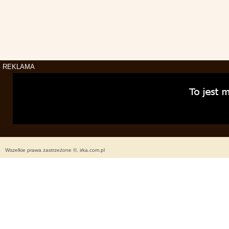
REKLAMA
Wszelkie prawa zastrzeżone ©, irka.com.pl