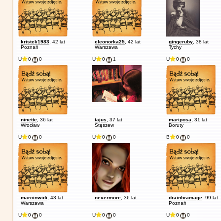
kristek1983
, 42 lat
eleonorka25
, 42 lat
gingeruby
, 38 lat
Poznań
Warszawa
Tychy
U
0
0
U
0
1
U
0
0
ninette
, 36 lat
tajus
, 37 lat
mariposa
, 31 lat
Wrocław
Stęszew
Boruty
U
0
0
U
0
0
B
0
0
marcinwidi
, 43 lat
nevermore
, 36 lat
drainbramage
, 99 lat
Warszawa
Poznań
U
0
0
U
0
0
U
0
0