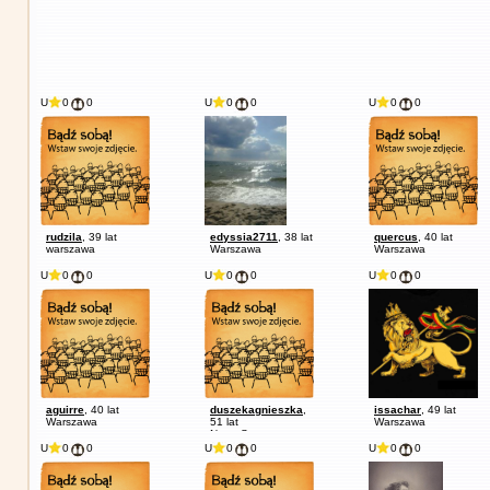
U
0
0
U
0
0
U
0
0
rudzila
, 39 lat
edyssia2711
, 38 lat
quercus
, 40 lat
warszawa
Warszawa
Warszawa
U
0
0
U
0
0
U
0
0
aguirre
, 40 lat
duszekagnieszka
,
issachar
, 49 lat
Warszawa
51 lat
Warszawa
Nowy Staw
U
0
0
U
0
0
U
0
0