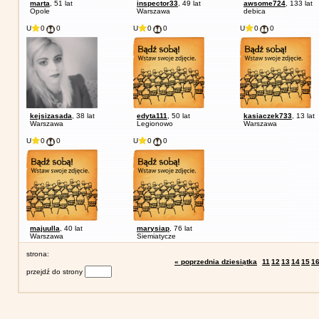
marta
, 51 lat
inspector33
, 49 lat
awsome724
, 133 lat
Opole
Warszawa
debica
U
0
0
U
0
0
U
0
0
kejsizasada
, 38 lat
edyta111
, 50 lat
kasiaczek733
, 13 lat
Warszawa
Legionowo
Warszawa
U
0
0
U
0
0
majuulla
, 40 lat
marysiap
, 76 lat
Warszawa
Siemiatycze
strona:
« poprzednia dziesiątka
11
12
13
14
15
1
przejdź do strony