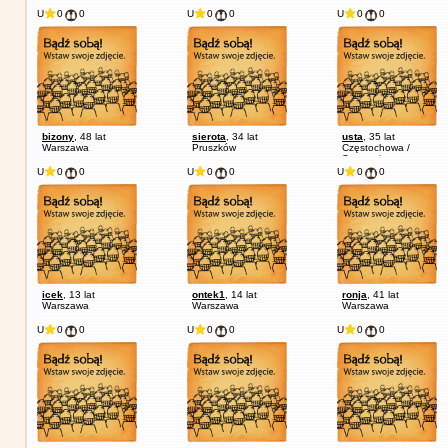
Warszawa
Warszawa
U
0
0
U
0
0
U
0
0
bizony
, 48 lat
sierota
, 34 lat
usta
, 35 lat
Warszawa
Pruszków
Częstochowa /
Sosnowiec
U
0
0
U
0
0
U
0
0
icek
, 13 lat
ontek1
, 14 lat
ronja
, 41 lat
Warszawa
Warszawa
Warszawa
U
0
0
U
0
0
U
0
0