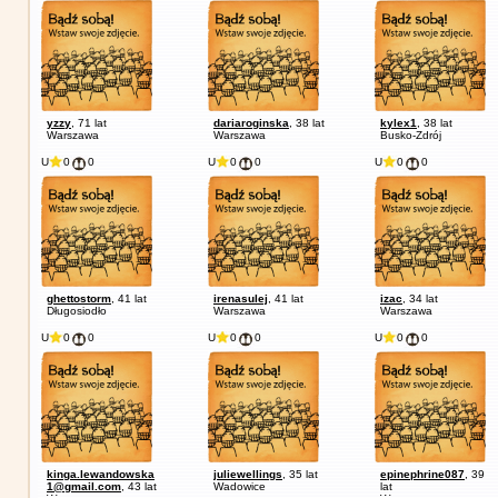
yzzy
, 71 lat
dariaroginska
, 38 lat
kylex1
, 38 lat
Warszawa
Warszawa
Busko-Zdrój
U
0
0
U
0
0
U
0
0
ghettostorm
, 41 lat
irenasulej
, 41 lat
izac
, 34 lat
Długosiodło
Warszawa
Warszawa
U
0
0
U
0
0
U
0
0
kinga.lewandowska
juliewellings
, 35 lat
epinephrine087
, 39
1@gmail.com
, 43 lat
Wadowice
lat