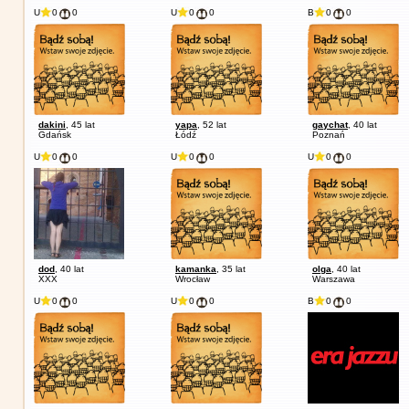
U
0
0
U
0
0
B
0
0
dakini
, 45 lat
yapa
, 52 lat
gaychat
, 40 lat
Gdańsk
Łódź
Poznań
U
0
0
U
0
0
U
0
0
dod
, 40 lat
kamanka
, 35 lat
olga
, 40 lat
XXX
Wrocław
Warszawa
U
0
0
U
0
0
B
0
0