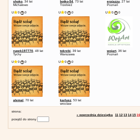
shoko
, 34 lat
botko-54
, 73 lat
erajazzu
, 27 lat
Michałowo
Trzebież
Poznań
U
0
0
U
0
0
U
0
0
rupek197770
, 48 lat
tokrebi
, 39 lat
wojart
, 36 lat
Tychy
Warszawa
Poznań
U
0
0
U
0
0
alemal
, 70 lat
karlusz
, 53 lat
wroclaw
strona:
« poprzednia dziesiątka
11
12
13
14
15
1
przejdź do strony