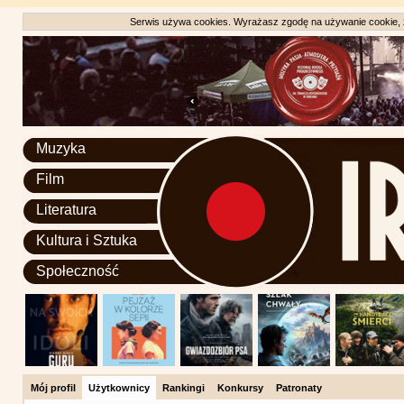
Serwis używa cookies. Wyrażasz zgodę na używanie cookie, zg
Muzyka
Film
Literatura
Kultura i Sztuka
Społeczność
Mój profil
Użytkownicy
Rankingi
Konkursy
Patronaty