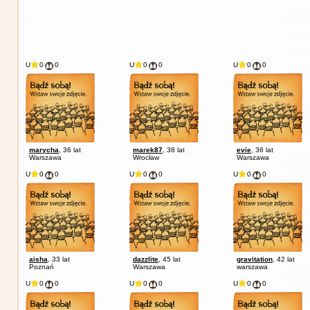
U
0
0
U
0
0
U
0
0
marycha
, 36 lat
marek87
, 38 lat
evie
, 36 lat
Warszawa
Wrocław
Warszawa
U
0
0
U
0
0
U
0
0
aisha
, 33 lat
dazzlite
, 45 lat
gravitation
, 42 lat
Poznań
Warszawa
warszawa
U
0
0
U
0
0
U
0
0