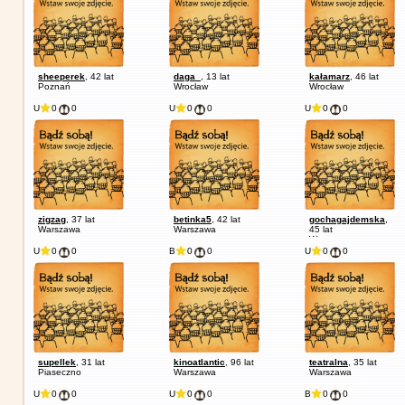
sheeperek
, 42 lat
daga_
, 13 lat
kałamarz
, 46 lat
Poznań
Wrocław
Wrocław
U
0
0
U
0
0
U
0
0
zigzag
, 37 lat
betinka5
, 42 lat
gochagajdemska
,
Warszawa
Warszawa
45 lat
Warszawa
U
0
0
B
0
0
U
0
0
supellek
, 31 lat
kinoatlantic
, 96 lat
teatralna
, 35 lat
Piaseczno
Warszawa
Warszawa
U
0
0
U
0
0
B
0
0