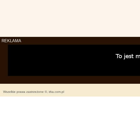
REKLAMA
Wszelkie prawa zastrzeżone ©, irka.com.pl