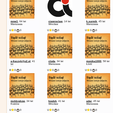
mnw1
, 64 lat
ciawroclaw
, 14 lat
k.surmik
, 45 lat
Warszawa
Wrocław
Warszawa
U
0
0
U
0
0
U
0
0
a-fraczyk@o2.pl
, 41
cloda
, 34 lat
monika1000
, 58 lat
lat
Warszawa
Łódź
Warszawa
B
0
0
U
0
0
U
0
0
mckkrakow
, 34 lat
kpulek
, 41 lat
adar
, 45 lat
Kraków
Wrocław
Warszawa
U
0
0
U
0
0
U
0
0