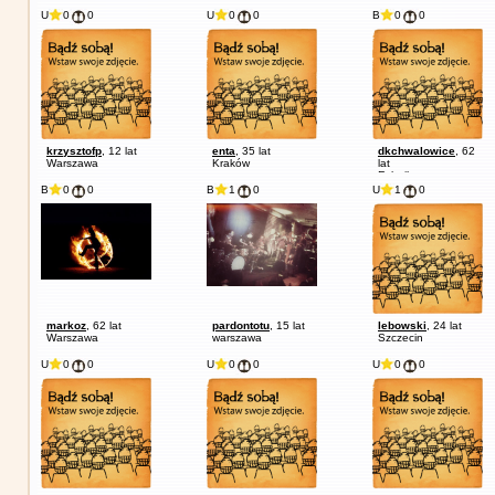
U
0
0
U
0
0
B
0
0
krzysztofp
, 12 lat
enta
, 35 lat
dkchwalowice
, 62
Warszawa
Kraków
lat
Rybnik
B
0
0
B
1
0
U
1
0
markoz
, 62 lat
pardontotu
, 15 lat
lebowski
, 24 lat
Warszawa
warszawa
Szczecin
U
0
0
U
0
0
U
0
0