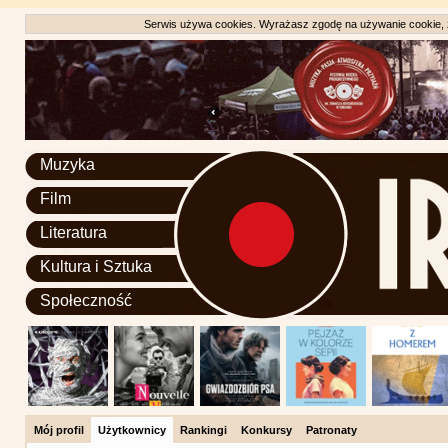
Serwis używa cookies. Wyrażasz zgodę na używanie cookie, zg
Muzyka
Film
Literatura
Kultura i Sztuka
Społeczność
Mój profil
Użytkownicy
Rankingi
Konkursy
Patronaty