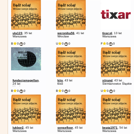
ula123
, 35 lat
weronika56
, 41 lat
tixar.pl
, 13 lat
Warszawa
Wrocław
Warszawa
B
0
0
U
0
0
F
0
0
fundacjamagellan
,
kijo
, 43 lat
xiirund
, 43 lat
24 lat
łódź
Siemianowice Śląskie
Wrocław
B
0
0
B
0
0
U
0
0
lukbor2
, 45 lat
sensefloor
, 45 lat
beata1971
, 54 lat
Warszawa
Warszawa
Warszawa