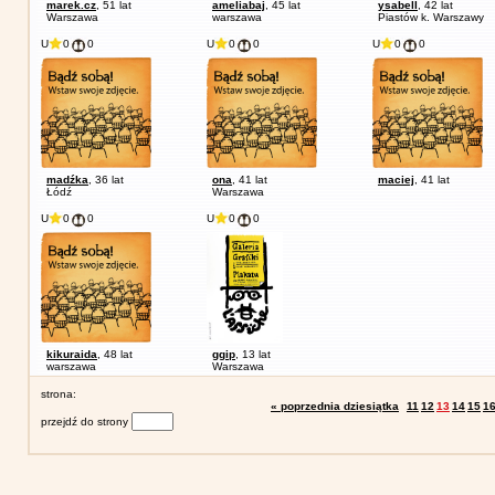
marek.cz
, 51 lat
ameliabaj
, 45 lat
ysabell
, 42 lat
Warszawa
warszawa
Piastów k. Warszawy
U
0
0
U
0
0
U
0
0
madźka
, 36 lat
ona
, 41 lat
maciej
, 41 lat
Łódź
Warszawa
U
0
0
U
0
0
kikuraida
, 48 lat
ggip
, 13 lat
warszawa
Warszawa
strona:
« poprzednia dziesiątka
11
12
13
14
15
1
przejdź do strony