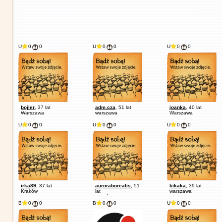
U
0
0
U
0
0
U
0
0
bojler
, 37 lat
adm.cza
, 51 lat
joanka
, 40 lat
Warszawa
warszawa
Warszawa
U
0
0
U
0
0
U
0
0
irka89
, 37 lat
auroraborealis
, 51
kikaka
, 39 lat
Kraków
lat
warszawa
Kraków
B
0
0
B
0
0
U
0
0