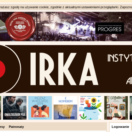
ażasz zgodę na używanie cookie, zgodnie z aktualnymi ustawieniami przeglądarki. Zapozna
rsy
Patronaty
Logowanie