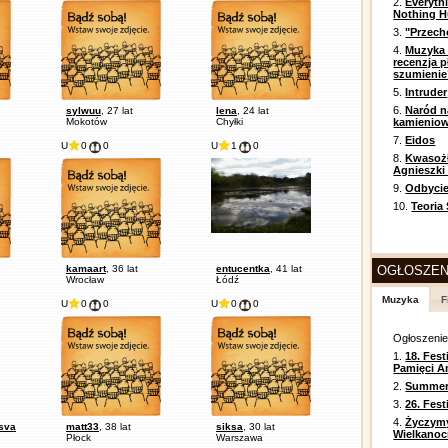
2.
Everyth
Nothing H
3.
"Przech
4.
Muzyka 
recenzja p
szumienie
5.
Intruder
6.
Naród n
sylwuu
, 27 lat
lena
, 24 lat
Mokotów
Chyłki
kamienio
7.
Eidos
U
0
0
U
1
0
8.
Kwasożł
Agnieszki
9.
Odbycie
10.
Teoria
kamaart
, 36 lat
entucentka
, 41 lat
OGŁOSZEN
Wrocław
Łódź
Muzyka
F
U
0
0
U
0
0
Ogłoszeni
1.
18. Fest
Pamięci A
2.
Summer 
3.
26. Fes
4.
Życzym
esva
matt33
, 38 lat
siksa
, 30 lat
Wielkanoc
Płock
Warszawa