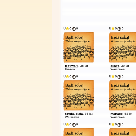
U
0
0
U
0
0
festiwalti
, 35 lat
slowo
, 39 lat
Kraków
Warszawa
U
0
0
U
0
0
sztuka-ciala
, 35 lat
martaoo
, 54 lat
Warszawa
Warszawa
U
0
0
U
0
0