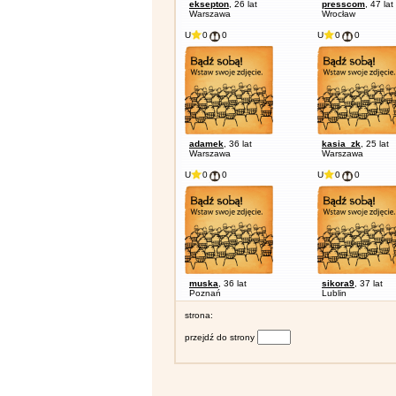
eksepton
, 26 lat
presscom
, 47 lat
Warszawa
Wrocław
U
0
0
U
0
0
adamek
, 36 lat
kasia_zk
, 25 lat
Warszawa
Warszawa
U
0
0
U
0
0
muska
, 36 lat
sikora9
, 37 lat
Poznań
Lublin
strona:
przejdź do strony