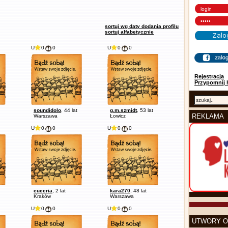
sortuj wg daty dodania profilu
sortuj alfabetycznie
U
0
0
U
0
0
Rejestracja
Przypomnij 
soundidolo
, 44 lat
g.m.szmidt
, 53 lat
REKLAMA
Warszawa
Łowicz
U
0
0
U
0
0
euceria
, 2 lat
kara270
, 48 lat
Kraków
Warszawa
U
0
0
U
0
0
UTWORY O