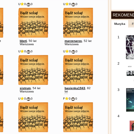
U
0
0
U
0
0
REKOMEN
Muzyka
F
1
t
bbeti
, 50 lat
marzenaros
, 52 lat
Warszawa
Warszawa
U
0
0
U
0
0
2
sistrum
, 54 lat
basienka1943
, 82
3
Warszawa
lat
Warszawa
U
0
0
F
0
0
4