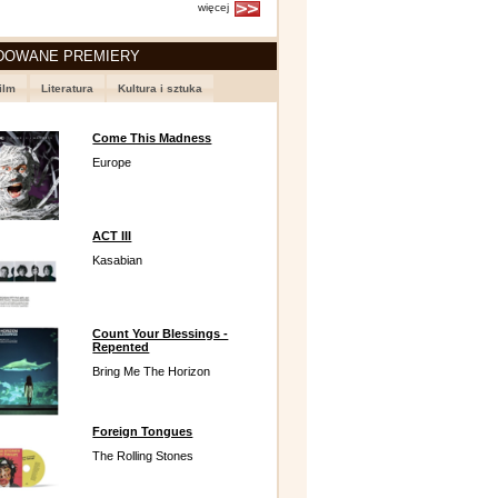
więcej
DOWANE PREMIERY
ilm
Literatura
Kultura i sztuka
Come This Madness
Europe
ACT III
Kasabian
Count Your Blessings -
Repented
Bring Me The Horizon
Foreign Tongues
The Rolling Stones