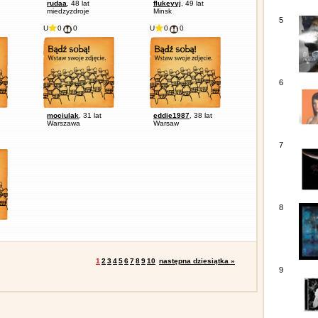
rudaa
, 48 lat
flukeyyj
, 49 lat
miedzyzdroje
Minsk
5
U
0
0
U
0
0
6
mociulak
, 31 lat
eddie1987
, 38 lat
Warszawa
Warsaw
7
8
1
2
3
4
5
6
7
8
9
10
następna dziesiątka »
9