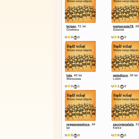
brigan
, 51 lat
malgorzata78
, 48
Chełmno
Gdańsk
U
0
0
U
0
0
lula
, 46 lat
galadisco
, 36 lat
Warszawa
Lubin
U
0
1
U
1
0
reggaewpolsce
, 49
zaczytanalala
, 31
lat
Kielce
Warszawa
U
0
0
U
0
0