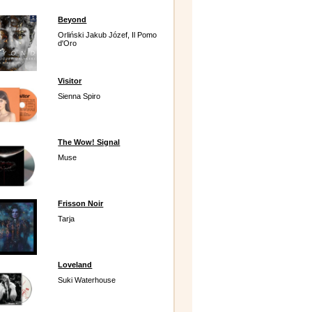
Beyond
Orliński Jakub Józef, Il Pomo
d'Oro
Visitor
Sienna Spiro
The Wow! Signal
Muse
Frisson Noir
Tarja
Loveland
Suki Waterhouse