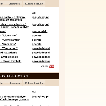
ilm
Literatura
Kultura i sztuka
Od
 na Lachy „Obłąkany
ja-g-k@wp.pl
premiera teledysku
odzień o wschodzie”
ja-g-k@wp.pl
 Lachy – recenzja płyty
lować
pandaredski
 - "Libera me"
operate
e - "Comedamus"
operate
- "Rara avis"
operate
u "Tamta noc"
pawelizdebski
nki na żądanie
pawelizdebski
 Paweł Izdebski
pawelizdebski
 - Paweł Izdebski
pawelizdebski
więcej
 OSTATNIO DODANE
ilm
Literatura
Kultura i sztuka
Od
a debiutanckiej płyty
ja-g-k@wp.pl
lia” – ludowego „małego