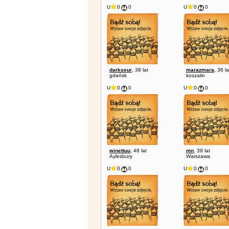
Warszawa
WARSZAWA
U
0
0
U
0
0
darkseur
, 38 lat
marazmara
, 36 la
gdańsk
koszalin
U
0
0
U
0
0
winettuu
, 48 lat
mn
, 39 lat
Aylesbury
Warszawa
U
0
0
U
0
0