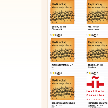
gosia
, 35 lat
ms
, 40 lat
Chmielnik
Warszawa
U
0
0
U
0
0
magiaczytania
, 27
sh3llx
, 24 lat
lat
Siedlce
Warszawa
U
0
0
B
0
0
pracowniaartystycz
institutocervant
na
, 31 lat
rsovia
, 31 lat