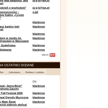
ing Was Beautiful, and
ja-g-k@wp.pl
urt
odzień o wschodzie"
ja-g-k@wp.pl
sprzeczności –
o.laf
łyty Kaliny „Czyste
”
blackrose
asz bardzo lubi
blackrose
wać
blackrose
opy w studiu im.
blackrose
 Osieckiej w Warszawie
 Szaleństwa
blackrose
 Splątania
blackrose
więcej
IA OSTATNIO DODANE
ilm
Literatura
Kultura i sztuka
e
Od
iwal „Serca Bicie”
blackrose
ndrzeja Zauchy
Fall Festival 2026
blackrose
tiwal Ogrody Muzyczne
blackrose
y Wam Świąt
blackrose
nych pełnych słońca!