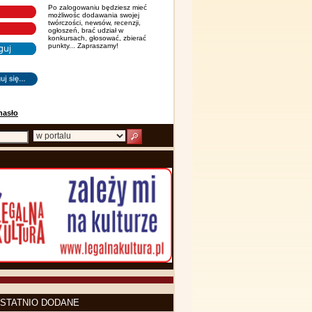
Po zalogowaniu będziesz mieć
możliwośc dodawania swojej
twórczości, newsów, recenzji,
ogłoszeń, brać udział w
konkursach, głosować, zbierać
punkty... Zapraszamy!
hasło
STATNIO DODANE