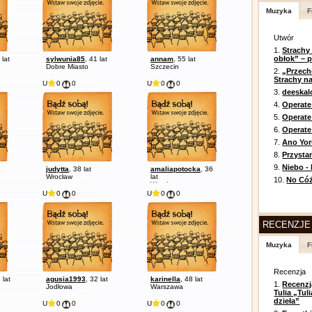
Muzyka
F
Utwór
1.
Strachy
obłok” – 
 lat
sylwunia85
, 41 lat
annam
, 55 lat
Dobre Miasto
Szczecin
2.
„Przech
Strachy na
U
0
0
U
0
0
3.
deeska
4.
Operate
5.
Operat
6.
Operate 
7.
Ano Yor
8.
Przysta
9.
Niebo -
judytta
, 38 lat
amaliapotocka
, 36
Wrocław
lat
10.
No Cóż
Wrocław
U
0
0
U
0
0
RECENZJE
Muzyka
F
Recenzja
 lat
agusia1993
, 32 lat
karinella
, 48 lat
1.
Recenzj
Jodłowa
Warszawa
Tulia „Tu
dzieła”
U
0
0
U
0
0