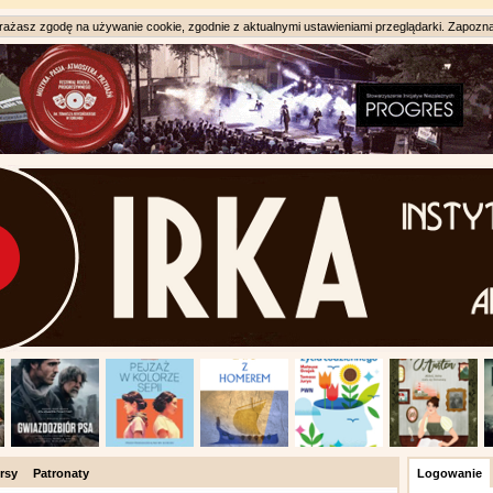
ażasz zgodę na używanie cookie, zgodnie z aktualnymi ustawieniami przeglądarki. Zapozna
rsy
Patronaty
Logowanie