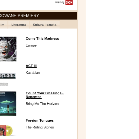
więcej
DOWANE PREMIERY
ilm
Literatura
Kultura i sztuka
Come This Madness
Europe
ACT III
Kasabian
Count Your Blessings -
Repented
Bring Me The Horizon
Foreign Tongues
The Rolling Stones