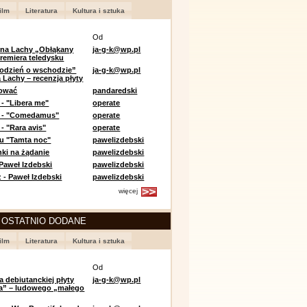
ilm
Literatura
Kultura i sztuka
Od
 na Lachy „Obłąkany
ja-g-k@wp.pl
premiera teledysku
odzień o wschodzie”
ja-g-k@wp.pl
 Lachy – recenzja płyty
lować
pandaredski
 - "Libera me"
operate
e - "Comedamus"
operate
- "Rara avis"
operate
u "Tamta noc"
pawelizdebski
nki na żądanie
pawelizdebski
 Paweł Izdebski
pawelizdebski
 - Paweł Izdebski
pawelizdebski
więcej
 OSTATNIO DODANE
ilm
Literatura
Kultura i sztuka
Od
a debiutanckiej płyty
ja-g-k@wp.pl
lia” – ludowego „małego