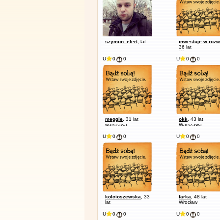
szymon_elert
, lat
inwestuje.w.rozw
36 lat
Warszawa
U
0
0
U
0
0
meggie
, 31 lat
okk
, 43 lat
warszawa
Warszawa
U
0
0
U
0
0
kolcioszewska
, 33
farka
, 48 lat
lat
Wrocław
Warszawa
U
0
0
U
0
0