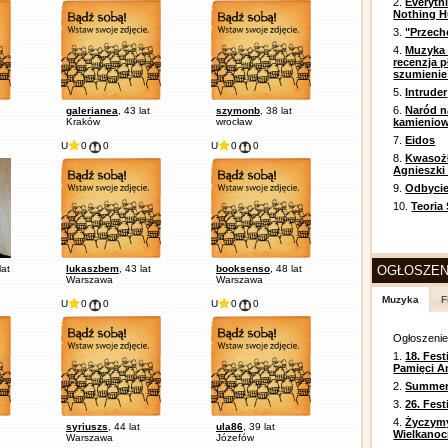
2.
Everyth
Nothing H
3.
"Przech
4.
Muzyka 
recenzja p
szumienie
5.
Intruder
6.
Naród n
galerianea
, 43 lat
szymonb
, 38 lat
Kraków
wrocław
kamienio
7.
Eidos
U
0
0
U
0
0
8.
Kwasożł
Agnieszki
9.
Odbycie
10.
Teoria
lat
lukaszbem
, 43 lat
booksenso
, 48 lat
OGŁOSZEN
Warszawa
Warszawa
Muzyka
F
U
0
0
U
0
0
Ogłoszeni
1.
18. Fest
Pamięci A
2.
Summer 
3.
26. Fes
4.
Życzym
syriuszs
, 44 lat
ula86
, 39 lat
Wielkanoc
Warszawa
Józefów