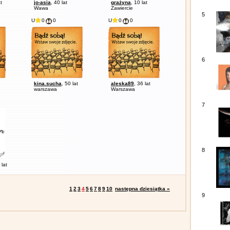
t
jo-asia
, 40 lat
grażyna
, 10 lat
Wawa
Zawiercie
5
U
0
0
U
0
0
6
kina.sucha
, 50 lat
aleska89
, 36 lat
warszawa
Warszawa
7
8
 lat
1
2
3
4
5
6
7
8
9
10
następna dziesiątka »
9