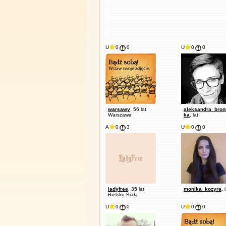
U
0
0
U
0
0
warsawy
, 56 lat
aleksandra_bron
Warszawa
ka
, lat
A
0
3
U
0
0
ladyfree
, 35 lat
monika_kozyra
, 
Bielsko-Biała
U
0
0
U
0
0