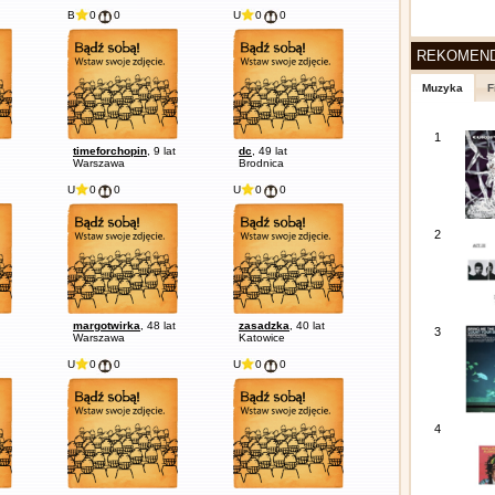
B
0
0
U
0
0
REKOMEN
Muzyka
F
1
timeforchopin
, 9 lat
dc
, 49 lat
Warszawa
Brodnica
U
0
0
U
0
0
2
margotwirka
, 48 lat
zasadzka
, 40 lat
3
Warszawa
Katowice
U
0
0
U
0
0
4