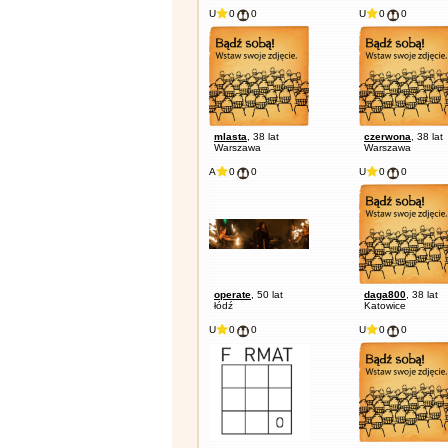
U
0
0
U
0
0
mlasta
, 38 lat
czerwona
, 38 lat
Warszawa
Warszawa
A
0
0
U
0
0
operate
, 50 lat
daga800
, 38 lat
łódź
Katowice
U
0
0
U
0
0