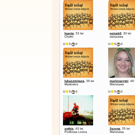
huerto
, 53 lat
osinek0
, 30 lat
Chełm
warszawa
U
0
0
U
0
0
lukaszmigura
, 39 lat
marlenarytel
, 49 
Mysłowice
Warszawa
U
0
0
U
0
0
sothis
, 43 lat
3szyna
, 55 lat
Podkowa Leśna
Warszawa