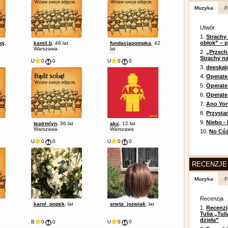
Muzyka
F
Utwór
1.
Strachy
obłok” – 
oj
,
kamil.b
, 46 lat
fundacjapompka
, 42
Warszawa
lat
2.
„Przech
Warszawa
Strachy na
U
0
0
U
0
0
3.
deeska
4.
Operate
5.
Operat
6.
Operate 
7.
Ano Yor
8.
Przysta
9.
Niebo -
teatrmlyn
, 36 lat
akx
, 12 lat
Warszawa
Warszawa
10.
No Cóż
U
0
0
U
0
0
RECENZJE
Muzyka
F
Recenzja
karol_popek
, lat
aneta_jozwiak
, lat
1.
Recenzj
Tulia „Tu
dzieła”
B
0
0
U
0
0