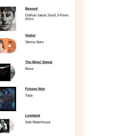
Beyond
Orliński Jakub Józef, Il Pomo
d'Oro
Visitor
Sienna Spiro
The Wow! Signal
Muse
Frisson Noir
Tarja
Loveland
Suki Waterhouse