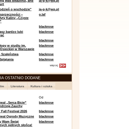
ing Was Beautiful, and
ja-g-k@wp.pl
urt
odzień o wschodzie"
ja-g-k@wp.pl
sprzeczności –
o.laf
łyty Kaliny „Czyste
”
blackrose
asz bardzo lubi
blackrose
wać
blackrose
opy w studiu im.
blackrose
 Osieckiej w Warszawie
 Szaleństwa
blackrose
 Splątania
blackrose
więcej
IA OSTATNIO DODANE
ilm
Literatura
Kultura i sztuka
e
Od
iwal „Serca Bicie”
blackrose
ndrzeja Zauchy
Fall Festival 2026
blackrose
tiwal Ogrody Muzyczne
blackrose
y Wam Świąt
blackrose
nych pełnych słońca!