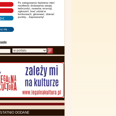
Po zalogowaniu będziesz mieć
możliwośc dodawania swojej
twórczości, newsów, recenzji,
ogłoszeń, brać udział w
konkursach, głosować, zbierać
punkty... Zapraszamy!
hasło
STATNIO DODANE