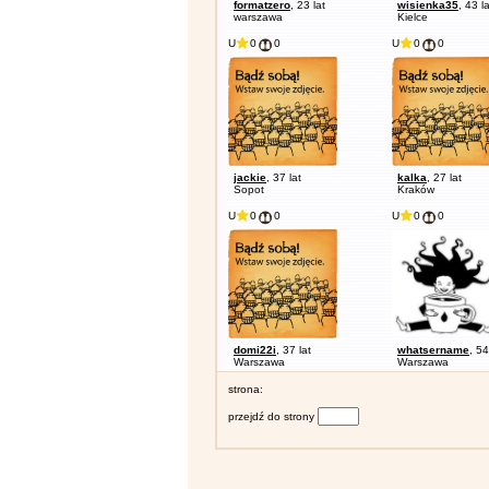
formatzero
, 23 lat
wisienka35
, 43 la
warszawa
Kielce
U
0
0
U
0
0
jackie
, 37 lat
kalka
, 27 lat
Sopot
Kraków
U
0
0
U
0
0
domi22i
, 37 lat
whatsername
, 54
Warszawa
Warszawa
strona:
przejdź do strony