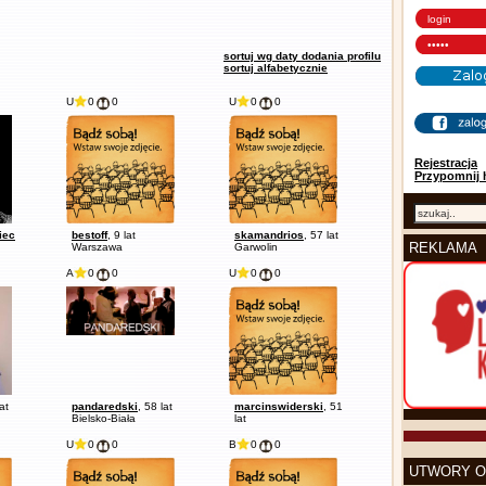
sortuj wg daty dodania profilu
sortuj alfabetycznie
U
0
0
U
0
0
Rejestracja
Przypomnij 
iec
bestoff
, 9 lat
skamandrios
, 57 lat
REKLAMA
Warszawa
Garwolin
A
0
0
U
0
0
lat
pandaredski
, 58 lat
marcinswiderski
, 51
Bielsko-Biała
lat
U
0
0
B
0
0
UTWORY O