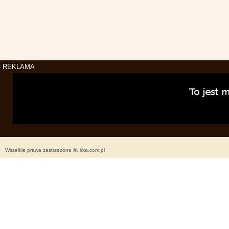
REKLAMA
Wszelkie prawa zastrzeżone ©, irka.com.pl