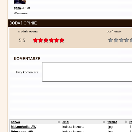
gaba
,
37 lat
Warszawa
DODAJ OPINIĘ
średnia ocena:
oceń utwór:
5.5
KOMENTARZE:
Twój komentarz:
nazwa
dział
format
r
Melancholia_AW
kultura i sztuka
.jpg
4
Primavera_AW
kultura i sztuka
.jpg
4