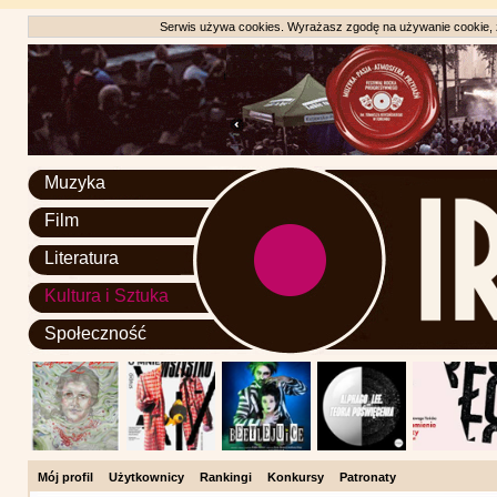
Serwis używa cookies. Wyrażasz zgodę na używanie cookie, zg
Muzyka
Film
Literatura
Kultura i Sztuka
Społeczność
Mój profil
Użytkownicy
Rankingi
Konkursy
Patronaty