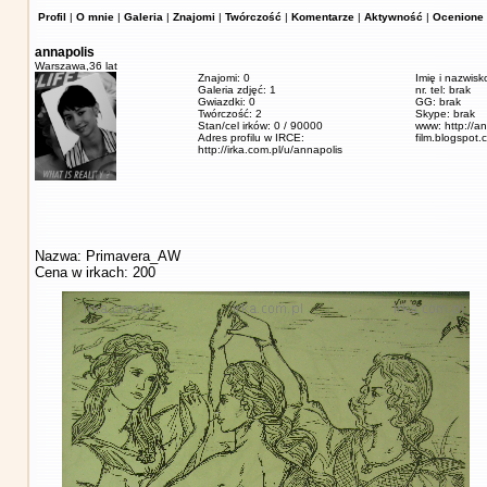
Profil
|
O mnie
|
Galeria
|
Znajomi
|
Twórczość
|
Komentarze
|
Aktywność
|
Ocenione 
annapolis
Warszawa,
36 lat
Znajomi: 0
Imię i nazwis
Galeria zdjęć: 1
nr. tel: brak
Gwiazdki: 0
GG: brak
Twórczość: 2
Skype: brak
Stan/cel irków: 0 / 90000
www: http://a
Adres profilu w IRCE:
film.blogspot.
http://irka.com.pl/u/annapolis
Nazwa: Primavera_AW
Cena w irkach: 200