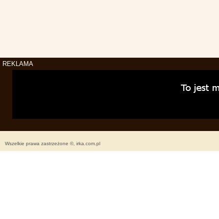
REKLAMA
Wszelkie prawa zastrzeżone ©, irka.com.pl