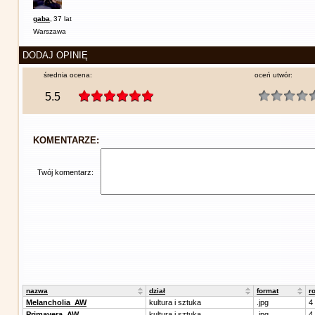
gaba
,
37 lat
Warszawa
DODAJ OPINIĘ
średnia ocena:
oceń utwór:
5.5
KOMENTARZE:
Twój komentarz:
nazwa
dział
format
r
Melancholia_AW
kultura i sztuka
.jpg
4
Primavera_AW
kultura i sztuka
.jpg
4