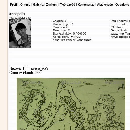
Profil
|
O mnie
|
Galeria
|
Znajomi
|
Twórczość
|
Komentarze
|
Aktywność
|
Ocenione 
annapolis
Warszawa,
36 lat
Znajomi: 0
Imię i nazwis
Galeria zdjęć: 1
nr. tel: brak
Gwiazdki: 0
GG: brak
Twórczość: 2
Skype: brak
Stan/cel irków: 0 / 90000
www: http://a
Adres profilu w IRCE:
film.blogspot.
http://irka.com.pl/u/annapolis
Nazwa: Primavera_AW
Cena w irkach: 200