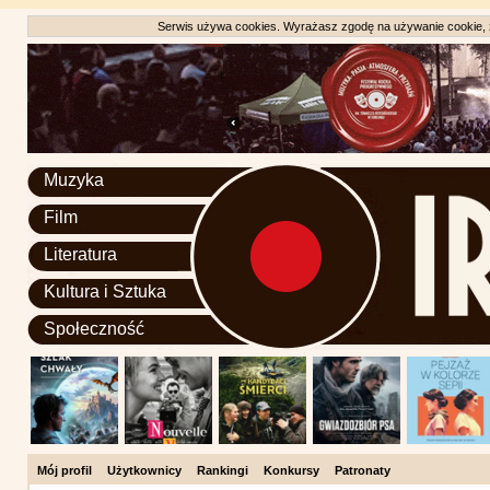
Serwis używa cookies. Wyrażasz zgodę na używanie cookie, zg
Muzyka
Film
Literatura
Kultura i Sztuka
Społeczność
Mój profil
Użytkownicy
Rankingi
Konkursy
Patronaty