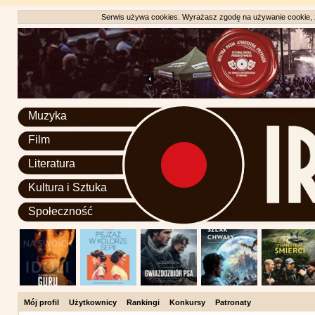
Serwis używa cookies. Wyrażasz zgodę na używanie cookie, zg
Muzyka
Film
Literatura
Kultura i Sztuka
Społeczność
Mój profil
Użytkownicy
Rankingi
Konkursy
Patronaty