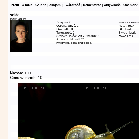
Profil
|
O mnie
|
Galeria
|
Znajomi
|
Twórczość
|
Komentarze
|
Aktywność
|
Ocenione 
soida
Marki,
48 lat
Znajomi: 6
Imię i nazwisk
Galeria zdjęć: 1
nr. tel: brak
Gwiazdki: 3
GG: brak
Twórczość: 3
Skype: brak
Stan/cel irków: 29,7 / 500000
www: brak
Adres profilu w IRCE:
http://irka.com.pl/u/soida
Nazwa: +++
Cena w irkach: 10