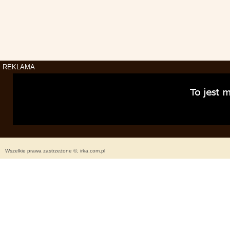
REKLAMA
Wszelkie prawa zastrzeżone ©, irka.com.pl