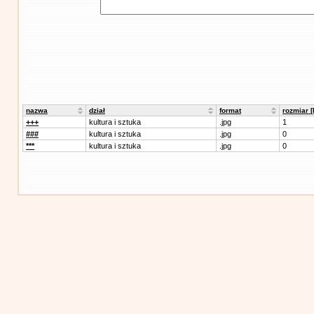
nazwa
dział
format
rozmiar 
+++
kultura i sztuka
.jpg
1
###
kultura i sztuka
.jpg
0
***
kultura i sztuka
.jpg
0