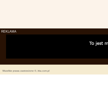
REKLAMA
Wszelkie prawa zastrzeżone ©, irka.com.pl