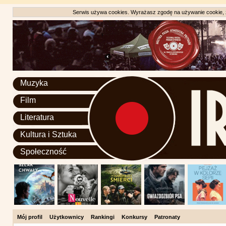
Serwis używa cookies. Wyrażasz zgodę na używanie cookie, zg
Muzyka
Film
Literatura
Kultura i Sztuka
Społeczność
Mój profil
Użytkownicy
Rankingi
Konkursy
Patronaty