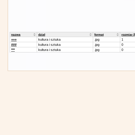
nazwa
dział
format
rozmiar 
+++
kultura i sztuka
.jpg
1
###
kultura i sztuka
.jpg
0
***
kultura i sztuka
.jpg
0