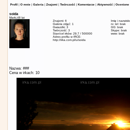
Profil
|
O mnie
|
Galeria
|
Znajomi
|
Twórczość
|
Komentarze
|
Aktywność
|
Ocenione 
soida
Marki,
48 lat
Znajomi: 6
Imię i nazwisk
Galeria zdjęć: 1
nr. tel: brak
Gwiazdki: 3
GG: brak
Twórczość: 3
Skype: brak
Stan/cel irków: 29,7 / 500000
www: brak
Adres profilu w IRCE:
http://irka.com.pl/u/soida
Nazwa: ###
Cena w irkach: 10