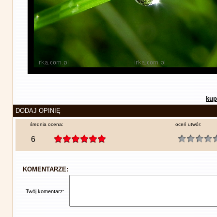
kup
DODAJ OPINIĘ
średnia ocena:
oceń utwór:
6
KOMENTARZE:
Twój komentarz: