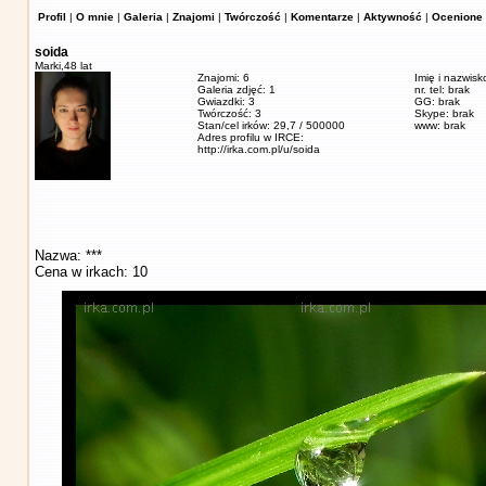
Profil
|
O mnie
|
Galeria
|
Znajomi
|
Twórczość
|
Komentarze
|
Aktywność
|
Ocenione 
soida
Marki,
48 lat
Znajomi: 6
Imię i nazwisk
Galeria zdjęć: 1
nr. tel: brak
Gwiazdki: 3
GG: brak
Twórczość: 3
Skype: brak
Stan/cel irków: 29,7 / 500000
www: brak
Adres profilu w IRCE:
http://irka.com.pl/u/soida
Nazwa: ***
Cena w irkach: 10