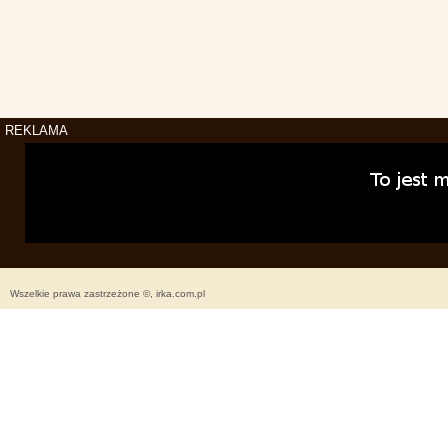
REKLAMA
Wszelkie prawa zastrzeżone ©, irka.com.pl