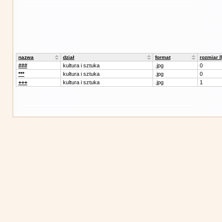
nazwa
dział
format
rozmiar 
###
kultura i sztuka
.jpg
0
***
kultura i sztuka
.jpg
0
+++
kultura i sztuka
.jpg
1