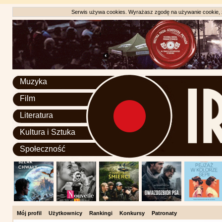
Serwis używa cookies. Wyrażasz zgodę na używanie cookie, zg
Muzyka
Film
Literatura
Kultura i Sztuka
Społeczność
Mój profil
Użytkownicy
Rankingi
Konkursy
Patronaty