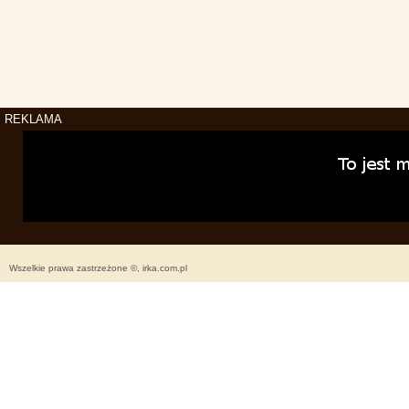
REKLAMA
Wszelkie prawa zastrzeżone ©, irka.com.pl