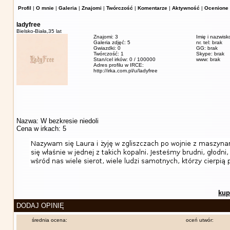
Profil
|
O mnie
|
Galeria
|
Znajomi
|
Twórczość
|
Komentarze
|
Aktywność
|
Ocenione 
ladyfree
Bielsko-Biała,
35 lat
Znajomi: 3
Imię i nazwisk
Galeria zdjęć: 5
nr. tel: brak
Gwiazdki: 0
GG: brak
Twórczość: 1
Skype: brak
Stan/cel irków: 0 / 100000
www: brak
Adres profilu w IRCE:
http://irka.com.pl/u/ladyfree
Nazwa: W bezkresie niedoli
Cena w irkach: 5
kup
DODAJ OPINIĘ
średnia ocena:
oceń utwór: