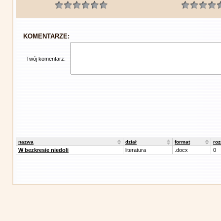
KOMENTARZE:
Twój komentarz:
nazwa
dział
format
roz
W bezkresie niedoli
literatura
.docx
0