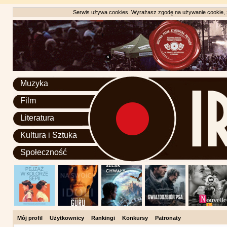
Serwis używa cookies. Wyrażasz zgodę na używanie cookie, zg
Muzyka
Film
Literatura
Kultura i Sztuka
Społeczność
Mój profil
Użytkownicy
Rankingi
Konkursy
Patronaty