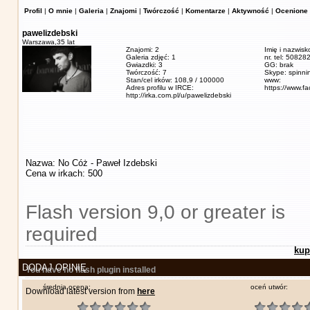
Profil
|
O mnie
|
Galeria
|
Znajomi
|
Twórczość
|
Komentarze
|
Aktywność
|
Ocenione 
pawelizdebski
Warszawa,
35 lat
Znajomi: 2
Imię i nazwisk
Galeria zdjęć: 1
nr. tel: 5082
Gwiazdki: 3
GG: brak
Twórczość: 7
Skype: spinn
Stan/cel irków: 108,9 / 100000
www:
Adres profilu w IRCE:
https://www.f
http://irka.com.pl/u/pawelizdebski
Nazwa: No Cóż - Paweł Izdebski
Cena w irkach: 500
Flash version 9,0 or greater is
required
kup
DODAJ OPINIĘ
You have no flash plugin installed
średnia ocena:
oceń utwór:
Download latest version from
here