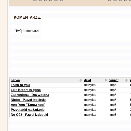
KOMENTARZE:
Twój komentarz:
nazwa
dział
format
Truth to you
muzyka
.mp3
Like Before is gone
muzyka
.mp3
Zabroniona - Dozwolona
muzyka
.mp3
Niebo - Paweł Izdebski
muzyka
.mp3
Ano Yoru "Tamta noc"
muzyka
.mp3
Przystanki na żądanie
muzyka
.mp3
No Cóż - Paweł Izdebski
muzyka
.mp3