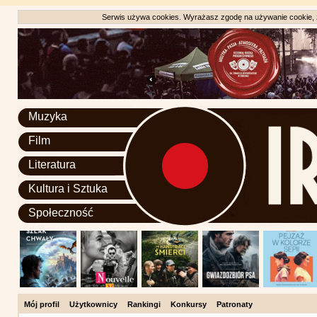
Serwis używa cookies. Wyrażasz zgodę na używanie cookie, zg
Muzyka
Film
Literatura
Kultura i Sztuka
Społeczność
Mój profil
Użytkownicy
Rankingi
Konkursy
Patronaty