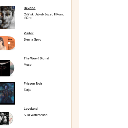
Beyond
Orliński Jakub Józef, Il Pomo
d'Oro
Visitor
Sienna Spiro
The Wow! Signal
Muse
Frisson Noir
Tarja
Loveland
Suki Waterhouse