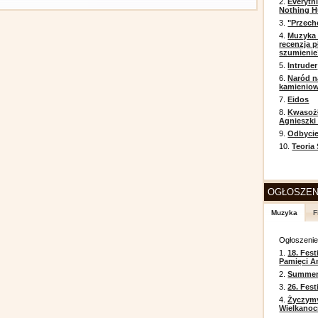
2.
Everyth
Nothing H
3.
"Przech
4.
Muzyka 
recenzja p
szumienie
5.
Intruder
6.
Naród n
kamienio
7.
Eidos
8.
Kwasożł
Agnieszki
9.
Odbycie
10.
Teoria
OGŁOSZEN
Muzyka
F
Ogłoszeni
1.
18. Fest
Pamięci A
2.
Summer 
3.
26. Fes
4.
Życzym
Wielkanoc