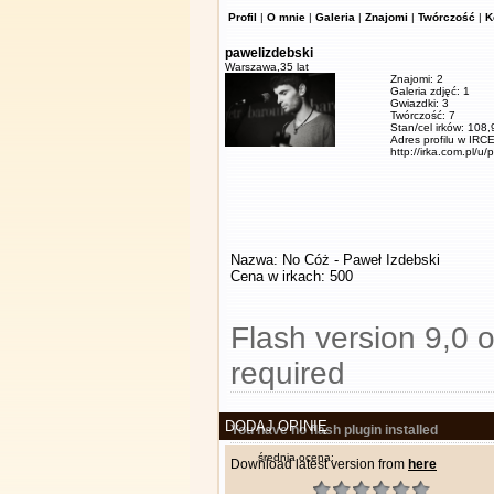
Profil
|
O mnie
|
Galeria
|
Znajomi
|
Twórczość
|
K
pawelizdebski
Warszawa,
35 lat
Znajomi: 2
Galeria zdjęć: 1
Gwiazdki: 3
Twórczość: 7
Stan/cel irków: 108
Adres profilu w IRCE
http://irka.com.pl/u/
Nazwa: No Cóż - Paweł Izdebski
Cena w irkach: 500
Flash version 9,0 o
required
DODAJ OPINIĘ
You have no flash plugin installed
średnia ocena:
Download latest version from
here