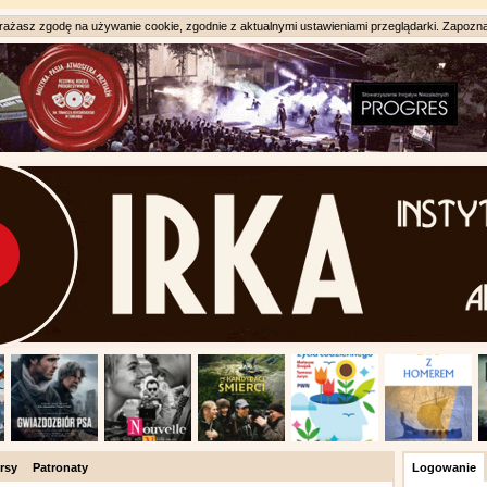
ażasz zgodę na używanie cookie, zgodnie z aktualnymi ustawieniami przeglądarki. Zapozna
rsy
Patronaty
Logowanie