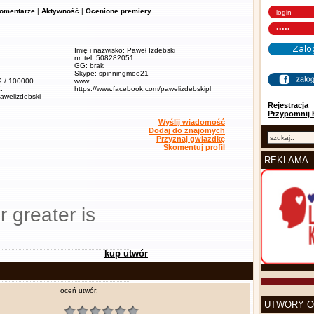
omentarze
|
Aktywność
|
Ocenione premiery
Imię i nazwisko: Paweł Izdebski
nr. tel: 508282051
GG: brak
Skype: spinningmoo21
,9 / 100000
www:
:
https://www.facebook.com/pawelizdebskipl
pawelizdebski
Rejestracja
Przypomnij 
Wyślij wiadomość
Dodaj do znajomych
Przyznaj gwiazdkę
Skomentuj profil
REKLAMA
r greater is
kup utwór
oceń utwór:
UTWORY O