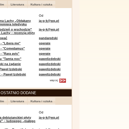
ilm
Literatura
Kultura i sztuka
Od
 na Lachy „Obłąkany
ja-g-k@wp.pl
premiera teledysku
odzień o wschodzie”
ja-g-k@wp.pl
 Lachy – recenzja płyty
lować
pandaredski
 - "Libera me"
operate
e - "Comedamus"
operate
- "Rara avis"
operate
u "Tamta noc"
pawelizdebski
nki na żądanie
pawelizdebski
 Paweł Izdebski
pawelizdebski
 - Paweł Izdebski
pawelizdebski
więcej
 OSTATNIO DODANE
ilm
Literatura
Kultura i sztuka
Od
a debiutanckiej płyty
ja-g-k@wp.pl
lia” – ludowego „małego