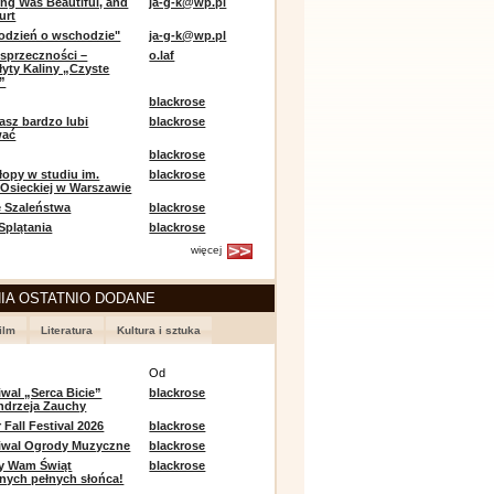
ing Was Beautiful, and
ja-g-k@wp.pl
urt
odzień o wschodzie"
ja-g-k@wp.pl
sprzeczności –
o.laf
łyty Kaliny „Czyste
”
blackrose
asz bardzo lubi
blackrose
wać
blackrose
opy w studiu im.
blackrose
 Osieckiej w Warszawie
 Szaleństwa
blackrose
 Splątania
blackrose
więcej
IA OSTATNIO DODANE
ilm
Literatura
Kultura i sztuka
e
Od
iwal „Serca Bicie”
blackrose
ndrzeja Zauchy
Fall Festival 2026
blackrose
tiwal Ogrody Muzyczne
blackrose
y Wam Świąt
blackrose
nych pełnych słońca!