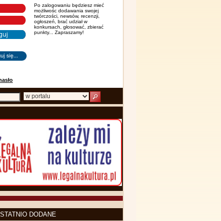
Po zalogowaniu będziesz mieć
możliwośc dodawania swojej
twórczości, newsów, recenzji,
ogłoszeń, brać udział w
konkursach, głosować, zbierać
punkty... Zapraszamy!
hasło
STATNIO DODANE