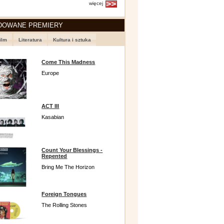
więcej
DOWANE PREMIERY
ilm
Literatura
Kultura i sztuka
Come This Madness
Europe
ACT III
Kasabian
Count Your Blessings -
Repented
Bring Me The Horizon
Foreign Tongues
The Rolling Stones