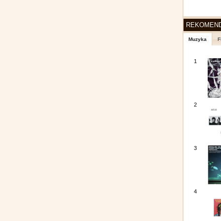
REKOMEN
Muzyka
F
1
2
3
4