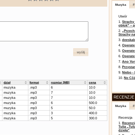
Muzyka
F
Utwór
1.
Strachy
obłok” – 
2.
„Przech
Strachy na
3.
deeska
4.
Operate
5.
Operat
wyślij
6.
Operate 
7.
Ano Yor
8.
Przysta
9.
Niebo -
10.
No Cóż
dział
format
rozmiar [MB]
cena
muzyka
.mp3
6
10.0
muzyka
.mp3
7
10.0
RECENZJE
muzyka
.mp3
7
10.0
muzyka
.mp3
6
500.0
Muzyka
F
muzyka
.mp3
5
50.0
muzyka
.mp3
3
400.0
Recenzja
muzyka
.mp3
5
300.0
1.
Recenzj
Tulia „Tu
dzieła”