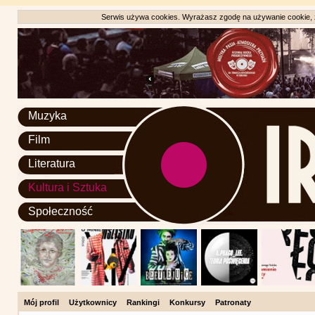
Serwis używa cookies. Wyrażasz zgodę na używanie cookie, zg
Muzyka
Film
Literatura
Kultura i Sztuka
Społeczność
Mój profil
Użytkownicy
Rankingi
Konkursy
Patronaty