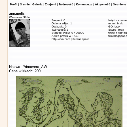
Profil
|
O mnie
|
Galeria
|
Znajomi
|
Twórczość
|
Komentarze
|
Aktywność
|
Ocenione 
annapolis
Warszawa,
36 lat
Znajomi: 0
Imię i nazwis
Galeria zdjęć: 1
nr. tel: brak
Gwiazdki: 0
GG: brak
Twórczość: 2
Skype: brak
Stan/cel irków: 0 / 90000
www: http://a
Adres profilu w IRCE:
film.blogspot.
http://irka.com.pl/u/annapolis
Nazwa: Primavera_AW
Cena w irkach: 200