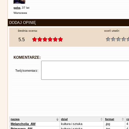
gaba
,
37 lat
Warszawa
DODAJ OPINIĘ
średnia ocena:
oceń utwór:
5.5
KOMENTARZE:
Twój komentarz:
nazwa
dział
format
r
Melancholia_AW
kultura i sztuka
.jpg
4
Primavera_AW
kultura i sztuka
.jpg
4