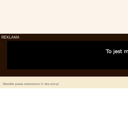
REKLAMA
Wszelkie prawa zastrzeżone ©, irka.com.pl