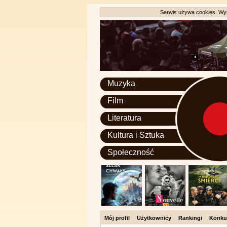
Serwis używa cookies. Wyr
Muzyka
Film
Literatura
Kultura i Sztuka
Społeczność
Mój profil
Użytkownicy
Rankingi
Konku