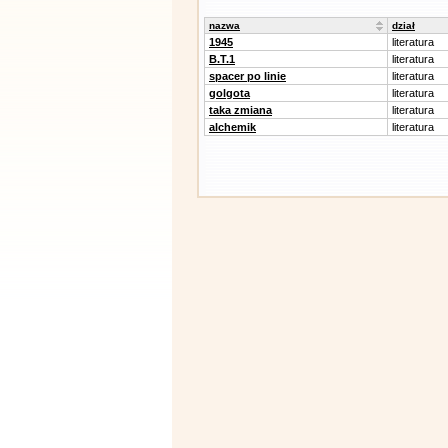
nazwa
dział
1945
literatura
B.T.1
literatura
spacer po linie
literatura
golgota
literatura
taka zmiana
literatura
alchemik
literatura