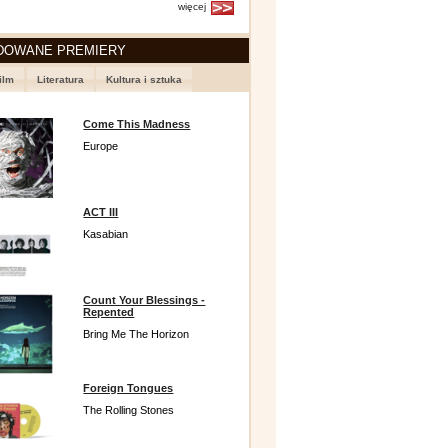
więcej
DOWANE PREMIERY
ilm
Literatura
Kultura i sztuka
Come This Madness
Europe
ACT III
Kasabian
Count Your Blessings -
Repented
Bring Me The Horizon
Foreign Tongues
The Rolling Stones