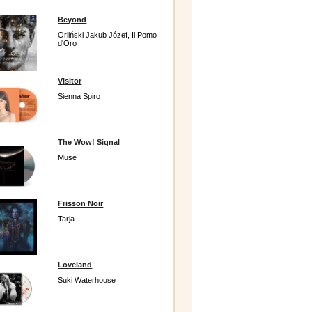
Beyond
Orliński Jakub Józef, Il Pomo
d'Oro
Visitor
Sienna Spiro
The Wow! Signal
Muse
Frisson Noir
Tarja
Loveland
Suki Waterhouse