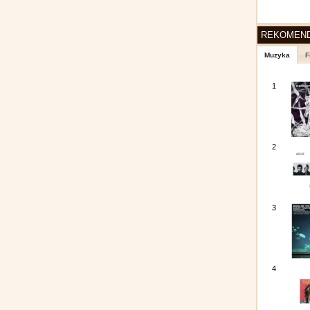
REKOMEN
Muzyka
F
1
2
3
4