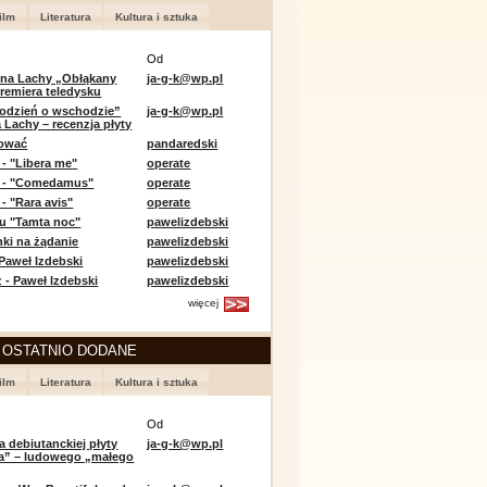
ilm
Literatura
Kultura i sztuka
Od
 na Lachy „Obłąkany
ja-g-k@wp.pl
premiera teledysku
odzień o wschodzie”
ja-g-k@wp.pl
 Lachy – recenzja płyty
lować
pandaredski
 - "Libera me"
operate
e - "Comedamus"
operate
- "Rara avis"
operate
u "Tamta noc"
pawelizdebski
nki na żądanie
pawelizdebski
 Paweł Izdebski
pawelizdebski
 - Paweł Izdebski
pawelizdebski
więcej
 OSTATNIO DODANE
ilm
Literatura
Kultura i sztuka
Od
a debiutanckiej płyty
ja-g-k@wp.pl
lia” – ludowego „małego