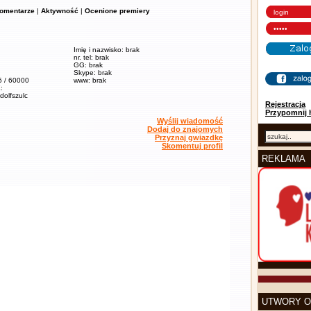
omentarze
|
Aktywność
|
Ocenione premiery
Imię i nazwisko: brak
nr. tel: brak
GG: brak
Skype: brak
5 / 60000
www: brak
:
adolfszulc
Rejestracja
Przypomnij 
Wyślij wiadomość
Dodaj do znajomych
Przyznaj gwiazdkę
Skomentuj profil
REKLAMA
UTWORY O