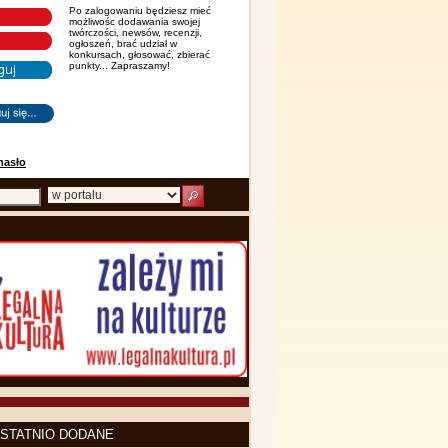
Po zalogowaniu będziesz mieć
możliwośc dodawania swojej
twórczości, newsów, recenzji,
ogłoszeń, brać udział w
konkursach, głosować, zbierać
punkty... Zapraszamy!
hasło
STATNIO DODANE