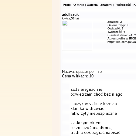
Profil
|
O mnie
|
Galeria
|
Znajomi
|
Twórczość
|
K
adolfszulc
łowicz,
53 lat
Znajomi: 2
Galeria zdjęć: 0
Gwiazdki: 1
Twórczość: 6
Stan/cel irków: 24,7
Adres profilu w IRCE
http://irka.com.pl/u/
Nazwa: spacer po linie
Cena w irkach: 10