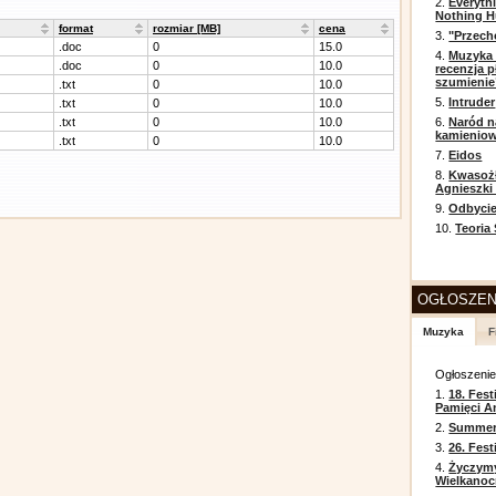
2.
Everyth
Nothing H
format
rozmiar [MB]
cena
3.
"Przech
.doc
0
15.0
4.
Muzyka 
.doc
0
10.0
recenzja p
szumienie
.txt
0
10.0
5.
Intruder
.txt
0
10.0
.txt
0
10.0
6.
Naród n
kamienio
.txt
0
10.0
7.
Eidos
8.
Kwasożł
Agnieszki
9.
Odbycie
10.
Teoria
OGŁOSZEN
Muzyka
F
Ogłoszeni
1.
18. Fest
Pamięci A
2.
Summer 
3.
26. Fes
4.
Życzym
Wielkanoc