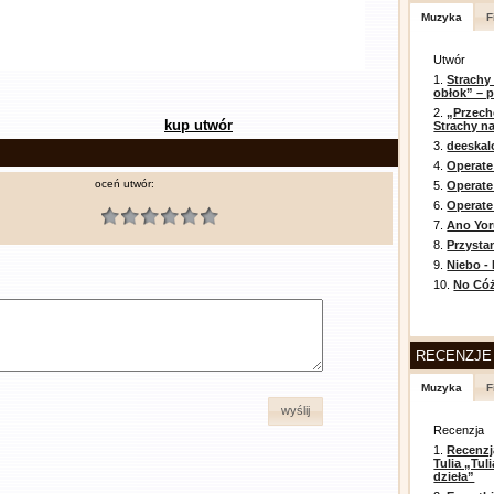
Muzyka
F
Utwór
1.
Strachy
obłok” – 
2.
„Przech
kup utwór
Strachy na
3.
deeska
4.
Operate
oceń utwór:
5.
Operat
6.
Operate 
7.
Ano Yor
8.
Przysta
9.
Niebo -
10.
No Cóż
RECENZJE
Muzyka
F
wyślij
Recenzja
1.
Recenzj
Tulia „Tu
dzieła”