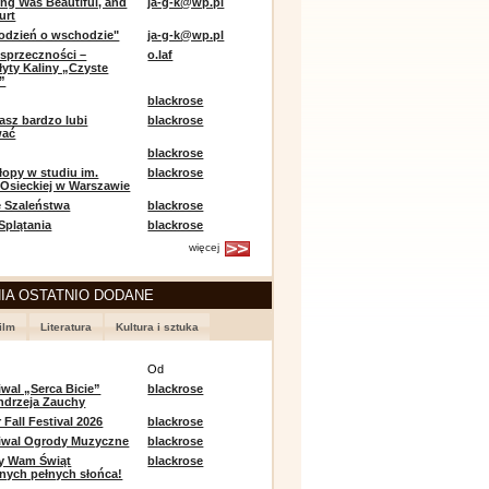
ing Was Beautiful, and
ja-g-k@wp.pl
urt
odzień o wschodzie"
ja-g-k@wp.pl
sprzeczności –
o.laf
łyty Kaliny „Czyste
”
blackrose
asz bardzo lubi
blackrose
wać
blackrose
opy w studiu im.
blackrose
 Osieckiej w Warszawie
 Szaleństwa
blackrose
 Splątania
blackrose
więcej
IA OSTATNIO DODANE
ilm
Literatura
Kultura i sztuka
e
Od
iwal „Serca Bicie”
blackrose
ndrzeja Zauchy
Fall Festival 2026
blackrose
tiwal Ogrody Muzyczne
blackrose
y Wam Świąt
blackrose
nych pełnych słońca!