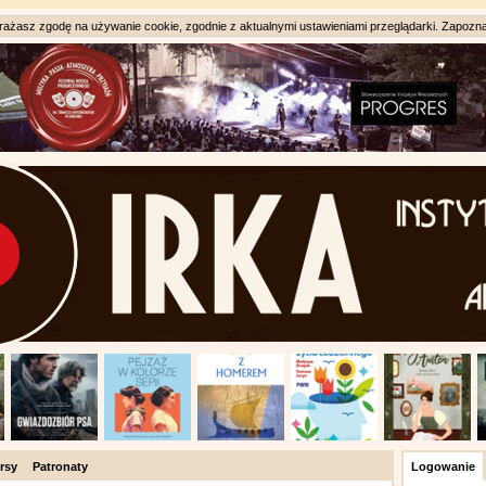
ażasz zgodę na używanie cookie, zgodnie z aktualnymi ustawieniami przeglądarki. Zapozna
rsy
Patronaty
Logowanie