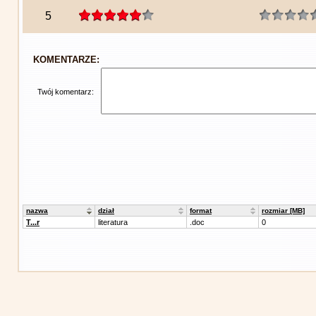
5
KOMENTARZE:
Twój komentarz:
nazwa
dział
format
rozmiar [MB]
T...r
literatura
.doc
0