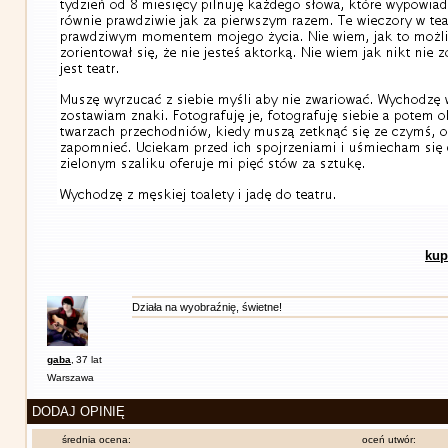
kup
Działa na wyobraźnię, świetne!
gaba
,
37 lat
Warszawa
DODAJ OPINIĘ
średnia ocena:
oceń utwór: