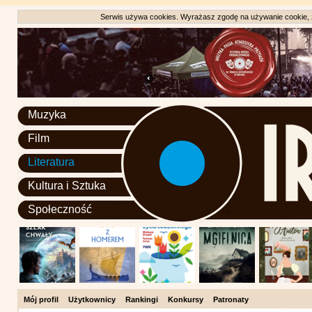
Serwis używa cookies. Wyrażasz zgodę na używanie cookie, zg
Muzyka
Film
Literatura
Kultura i Sztuka
Społeczność
Mój profil
Użytkownicy
Rankingi
Konkursy
Patronaty