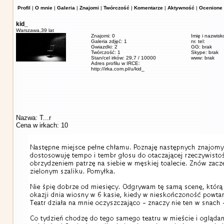
Profil
|
O mnie
|
Galeria
|
Znajomi
|
Twórczość
|
Komentarze
|
Aktywność
|
Ocenione 
kid_
Warszawa,
39 lat
Znajomi: 0
Imię i nazwisk
Galeria zdjęć: 1
nr. tel:
Gwiazdki: 2
GG: brak
Twórczość: 1
Skype: brak
Stan/cel irków: 29,7 / 10000
www: brak
Adres profilu w IRCE:
http://irka.com.pl/u/kid_
Nazwa: T...r
Cena w irkach: 10