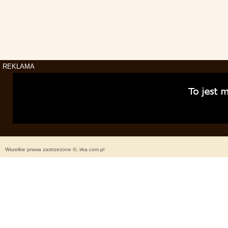
REKLAMA
Wszelkie prawa zastrzeżone ©, irka.com.pl