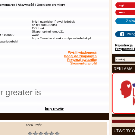
omentarze
|
Aktywność
|
Ocenione premiery
Imię i nazwisko: Paweł Izdebski
nr. tel: 508282051
GG: brak
Skype: spinningmoo21
,9 / 100000
www:
:
https://www.facebook.com/pawelizdebskipl
pawelizdebski
Rejestracja
Przypomnij 
Wyślij wiadomość
Dodaj do znajomych
Przyznaj gwiazdkę
Skomentuj profil
REKLAMA
r greater is
kup utwór
oceń utwór:
UTWORY O