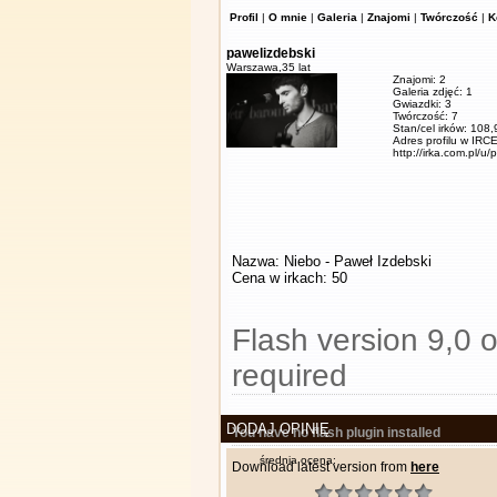
Profil
|
O mnie
|
Galeria
|
Znajomi
|
Twórczość
|
K
pawelizdebski
Warszawa,
35 lat
Znajomi: 2
Galeria zdjęć: 1
Gwiazdki: 3
Twórczość: 7
Stan/cel irków: 108
Adres profilu w IRCE
http://irka.com.pl/u/
Nazwa: Niebo - Paweł Izdebski
Cena w irkach: 50
Flash version 9,0 o
required
DODAJ OPINIĘ
You have no flash plugin installed
średnia ocena:
Download latest version from
here