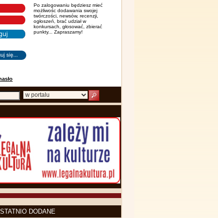
Po zalogowaniu będziesz mieć
możliwośc dodawania swojej
twórczości, newsów, recenzji,
ogłoszeń, brać udział w
konkursach, głosować, zbierać
punkty... Zapraszamy!
hasło
STATNIO DODANE