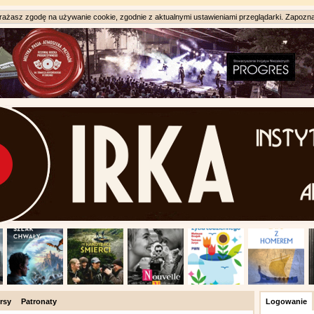
ażasz zgodę na używanie cookie, zgodnie z aktualnymi ustawieniami przeglądarki. Zapozna
rsy
Patronaty
Logowanie