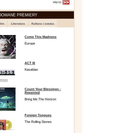
więcej
DOWANE PREMIERY
ilm
Literatura
Kultura i sztuka
Come This Madness
Europe
ACT III
Kasabian
Count Your Blessings -
Repented
Bring Me The Horizon
Foreign Tongues
The Rolling Stones