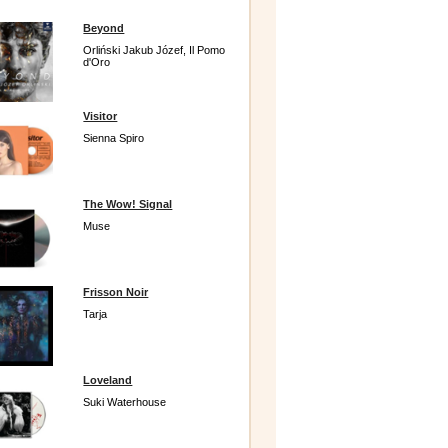
Beyond
Orliński Jakub Józef, Il Pomo
d'Oro
Visitor
Sienna Spiro
The Wow! Signal
Muse
Frisson Noir
Tarja
Loveland
Suki Waterhouse