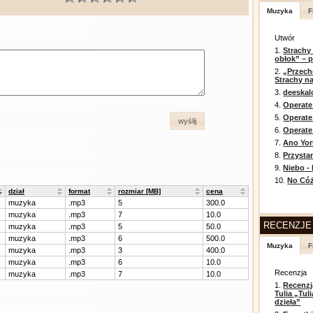
Muzyka
F
Utwór
1.
Strachy
obłok” – 
2.
„Przech
Strachy na
3.
deeska
4.
Operate
5.
Operat
wyślij
6.
Operate 
7.
Ano Yor
8.
Przysta
9.
Niebo -
10.
No Cóż
dział
format
rozmiar [MB]
cena
muzyka
.mp3
5
300.0
muzyka
.mp3
7
10.0
RECENZJE
muzyka
.mp3
5
50.0
muzyka
.mp3
6
500.0
Muzyka
F
muzyka
.mp3
3
400.0
muzyka
.mp3
6
10.0
Recenzja
muzyka
.mp3
7
10.0
1.
Recenzj
Tulia „Tu
dzieła”