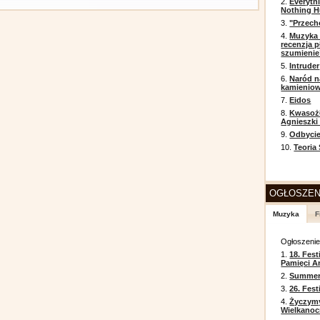
2.
Everyth
Nothing H
3.
"Przech
4.
Muzyka 
recenzja p
szumienie
5.
Intruder
6.
Naród n
kamienio
7.
Eidos
8.
Kwasożł
Agnieszki
9.
Odbycie
10.
Teoria
OGŁOSZEN
Muzyka
F
Ogłoszeni
1.
18. Fest
Pamięci A
2.
Summer 
3.
26. Fes
4.
Życzym
Wielkanoc