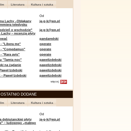
ilm
Literatura
Kultura i sztuka
Od
 na Lachy „Obłąkany
ja-g-k@wp.pl
premiera teledysku
odzień o wschodzie”
ja-g-k@wp.pl
 Lachy – recenzja płyty
lować
pandaredski
 - "Libera me"
operate
e - "Comedamus"
operate
- "Rara avis"
operate
u "Tamta noc"
pawelizdebski
nki na żądanie
pawelizdebski
 Paweł Izdebski
pawelizdebski
 - Paweł Izdebski
pawelizdebski
więcej
 OSTATNIO DODANE
ilm
Literatura
Kultura i sztuka
Od
a debiutanckiej płyty
ja-g-k@wp.pl
lia” – ludowego „małego