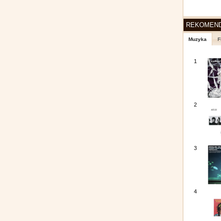
REKOMEN
Muzyka
F
1
2
3
4