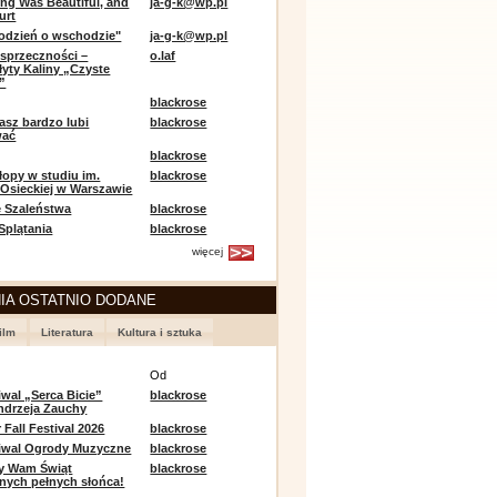
ing Was Beautiful, and
ja-g-k@wp.pl
urt
odzień o wschodzie"
ja-g-k@wp.pl
sprzeczności –
o.laf
łyty Kaliny „Czyste
”
blackrose
asz bardzo lubi
blackrose
wać
blackrose
opy w studiu im.
blackrose
 Osieckiej w Warszawie
 Szaleństwa
blackrose
 Splątania
blackrose
więcej
IA OSTATNIO DODANE
ilm
Literatura
Kultura i sztuka
e
Od
iwal „Serca Bicie”
blackrose
ndrzeja Zauchy
Fall Festival 2026
blackrose
tiwal Ogrody Muzyczne
blackrose
y Wam Świąt
blackrose
nych pełnych słońca!