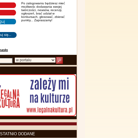
Po zalogowaniu będziesz mieć
możliwośc dodawania swojej
twórczości, newsów, recenzji,
ogłoszeń, brać udział w
konkursach, głosować, zbierać
punkty... Zapraszamy!
hasło
STATNIO DODANE