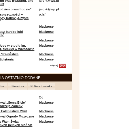
ing Was Beautiful, and
ja-g-k@wp.pl
urt
odzień o wschodzie"
ja-g-k@wp.pl
sprzeczności –
o.laf
łyty Kaliny „Czyste
”
blackrose
asz bardzo lubi
blackrose
wać
blackrose
opy w studiu im.
blackrose
 Osieckiej w Warszawie
 Szaleństwa
blackrose
 Splątania
blackrose
więcej
IA OSTATNIO DODANE
ilm
Literatura
Kultura i sztuka
e
Od
iwal „Serca Bicie”
blackrose
ndrzeja Zauchy
Fall Festival 2026
blackrose
tiwal Ogrody Muzyczne
blackrose
y Wam Świąt
blackrose
nych pełnych słońca!