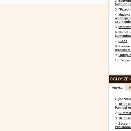
2.
Everyth
Nothing H
3.
"Przech
4.
Muzyka 
recenzja p
szumienie
5.
Intruder
6.
Naród n
kamienio
7.
Eidos
8.
Kwasożł
Agnieszki
9.
Odbycie
10.
Teoria
OGŁOSZEN
Muzyka
F
Ogłoszeni
1.
18. Fest
Pamięci A
2.
Summer 
3.
26. Fes
4.
Życzym
Wielkanoc