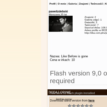
Profil
|
O mnie
|
Galeria
|
Znajomi
|
Twórczość
|
K
pawelizdebski
Warszawa,
35 lat
Znajomi: 2
Galeria zdjęć: 1
Gwiazdki: 3
Twórczość: 7
Stan/cel irków: 108
Adres profilu w IRCE
http://irka.com.pl/u/
Nazwa: Like Before is gone
Cena w irkach: 10
Flash version 9,0 o
required
DODAJ OPINIĘ
You have no flash plugin installed
średnia ocena:
Download latest version from
here