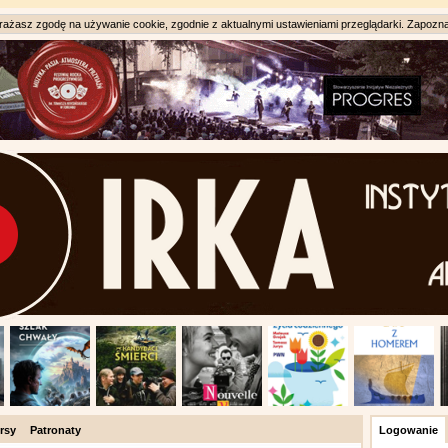
ażasz zgodę na używanie cookie, zgodnie z aktualnymi ustawieniami przeglądarki. Zapozna
rsy
Patronaty
Logowanie