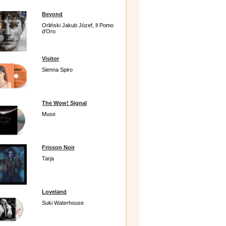
Beyond
Orliński Jakub Józef, Il Pomo
d'Oro
Visitor
Sienna Spiro
The Wow! Signal
Muse
Frisson Noir
Tarja
Loveland
Suki Waterhouse