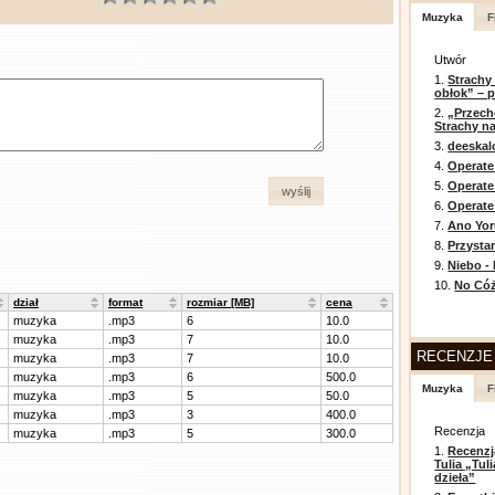
Muzyka
F
Utwór
1.
Strachy
obłok” – 
2.
„Przech
Strachy na
3.
deeska
4.
Operate
5.
Operat
wyślij
6.
Operate 
7.
Ano Yor
8.
Przysta
9.
Niebo -
10.
No Cóż
dział
format
rozmiar [MB]
cena
muzyka
.mp3
6
10.0
muzyka
.mp3
7
10.0
RECENZJE
muzyka
.mp3
7
10.0
muzyka
.mp3
6
500.0
Muzyka
F
muzyka
.mp3
5
50.0
muzyka
.mp3
3
400.0
Recenzja
muzyka
.mp3
5
300.0
1.
Recenzj
Tulia „Tu
dzieła”