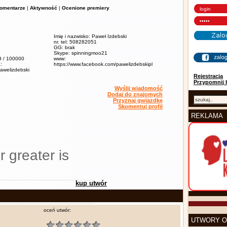
omentarze
|
Aktywność
|
Ocenione premiery
Imię i nazwisko: Paweł Izdebski
nr. tel: 508282051
GG: brak
Skype: spinningmoo21
,9 / 100000
www:
:
https://www.facebook.com/pawelizdebskipl
pawelizdebski
Rejestracja
Przypomnij 
Wyślij wiadomość
Dodaj do znajomych
Przyznaj gwiazdkę
Skomentuj profil
REKLAMA
r greater is
kup utwór
oceń utwór:
UTWORY O