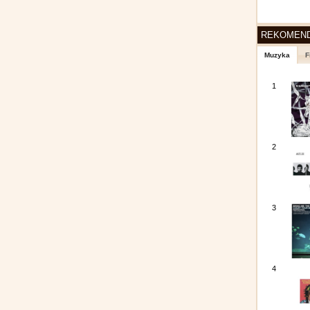
REKOMEN
Muzyka
F
1
2
3
4