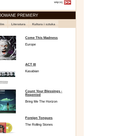
więcej
DOWANE PREMIERY
ilm
Literatura
Kultura i sztuka
Come This Madness
Europe
ACT III
Kasabian
Count Your Blessings -
Repented
Bring Me The Horizon
Foreign Tongues
The Rolling Stones