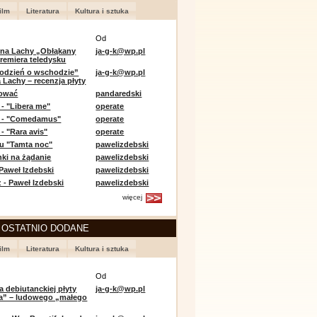
ilm
Literatura
Kultura i sztuka
Od
 na Lachy „Obłąkany
ja-g-k@wp.pl
premiera teledysku
odzień o wschodzie”
ja-g-k@wp.pl
 Lachy – recenzja płyty
lować
pandaredski
 - "Libera me"
operate
e - "Comedamus"
operate
- "Rara avis"
operate
u "Tamta noc"
pawelizdebski
nki na żądanie
pawelizdebski
 Paweł Izdebski
pawelizdebski
 - Paweł Izdebski
pawelizdebski
więcej
 OSTATNIO DODANE
ilm
Literatura
Kultura i sztuka
Od
a debiutanckiej płyty
ja-g-k@wp.pl
lia” – ludowego „małego