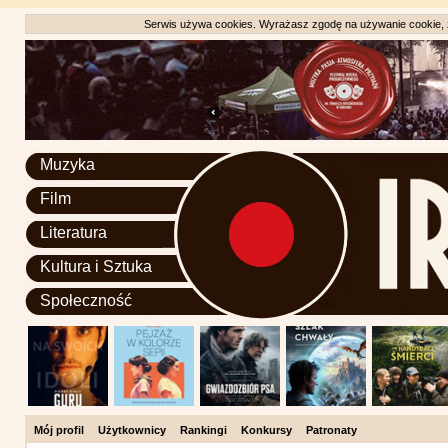
Serwis używa cookies. Wyrażasz zgodę na używanie cookie, zg
Muzyka
Film
Literatura
Kultura i Sztuka
Społeczność
Mój profil
Użytkownicy
Rankingi
Konkursy
Patronaty