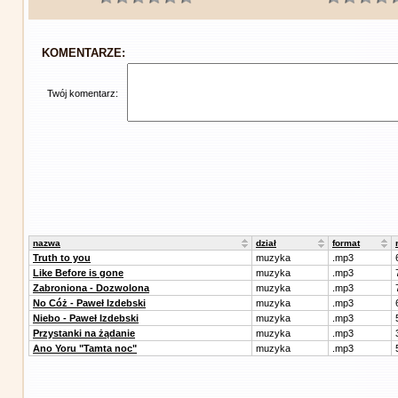
KOMENTARZE:
Twój komentarz:
nazwa
dział
format
Truth to you
muzyka
.mp3
Like Before is gone
muzyka
.mp3
Zabroniona - Dozwolona
muzyka
.mp3
No Cóż - Paweł Izdebski
muzyka
.mp3
Niebo - Paweł Izdebski
muzyka
.mp3
Przystanki na żądanie
muzyka
.mp3
Ano Yoru "Tamta noc"
muzyka
.mp3