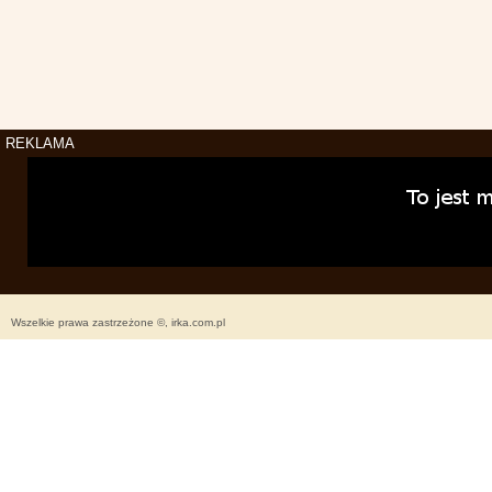
REKLAMA
Wszelkie prawa zastrzeżone ©, irka.com.pl