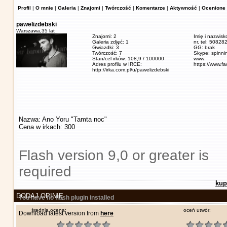
Profil
|
O mnie
|
Galeria
|
Znajomi
|
Twórczość
|
Komentarze
|
Aktywność
|
Ocenione 
pawelizdebski
Warszawa,
35 lat
Znajomi: 2
Imię i nazwisk
Galeria zdjęć: 1
nr. tel: 5082
Gwiazdki: 3
GG: brak
Twórczość: 7
Skype: spinn
Stan/cel irków: 108,9 / 100000
www:
Adres profilu w IRCE:
https://www.f
http://irka.com.pl/u/pawelizdebski
Nazwa: Ano Yoru "Tamta noc"
Cena w irkach: 300
Flash version 9,0 or greater is
required
kup
DODAJ OPINIĘ
You have no flash plugin installed
średnia ocena:
oceń utwór:
Download latest version from
here