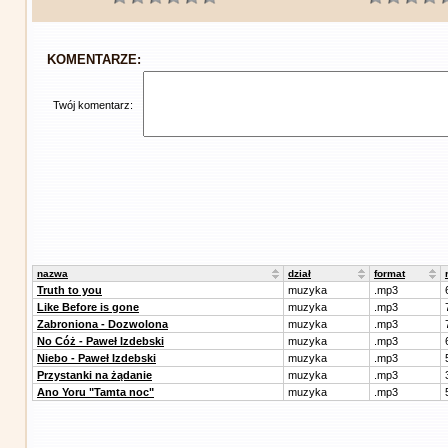
KOMENTARZE:
Twój komentarz:
nazwa
dział
format
Truth to you
muzyka
.mp3
Like Before is gone
muzyka
.mp3
Zabroniona - Dozwolona
muzyka
.mp3
No Cóż - Paweł Izdebski
muzyka
.mp3
Niebo - Paweł Izdebski
muzyka
.mp3
Przystanki na żądanie
muzyka
.mp3
Ano Yoru "Tamta noc"
muzyka
.mp3