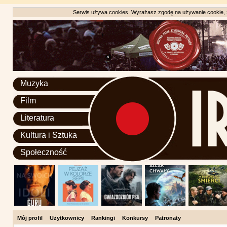
Serwis używa cookies. Wyrażasz zgodę na używanie cookie, zg
Muzyka
Film
Literatura
Kultura i Sztuka
Społeczność
Mój profil
Użytkownicy
Rankingi
Konkursy
Patronaty