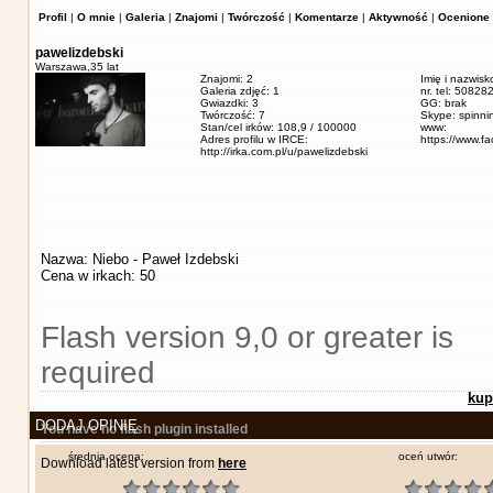
Profil
|
O mnie
|
Galeria
|
Znajomi
|
Twórczość
|
Komentarze
|
Aktywność
|
Ocenione 
pawelizdebski
Warszawa,
35 lat
Znajomi: 2
Imię i nazwisk
Galeria zdjęć: 1
nr. tel: 5082
Gwiazdki: 3
GG: brak
Twórczość: 7
Skype: spinn
Stan/cel irków: 108,9 / 100000
www:
Adres profilu w IRCE:
https://www.f
http://irka.com.pl/u/pawelizdebski
Nazwa: Niebo - Paweł Izdebski
Cena w irkach: 50
Flash version 9,0 or greater is
required
kup
DODAJ OPINIĘ
You have no flash plugin installed
średnia ocena:
oceń utwór:
Download latest version from
here