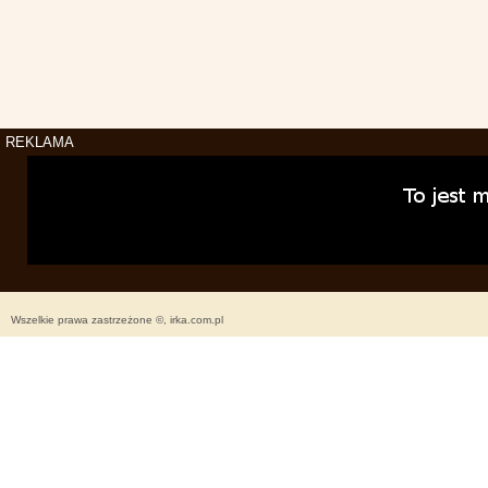
REKLAMA
Wszelkie prawa zastrzeżone ©, irka.com.pl