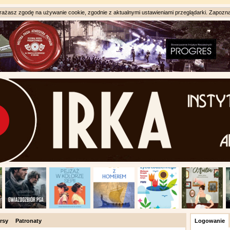
ażasz zgodę na używanie cookie, zgodnie z aktualnymi ustawieniami przeglądarki. Zapozna
rsy
Patronaty
Logowanie