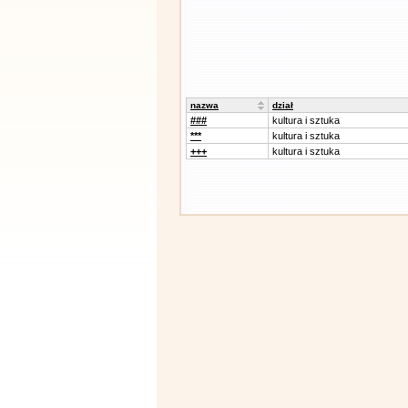
nazwa
dział
###
kultura i sztuka
***
kultura i sztuka
+++
kultura i sztuka