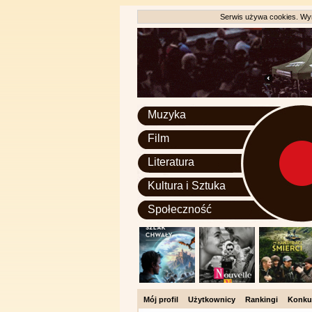
Serwis używa cookies. Wyr
Muzyka
Film
Literatura
Kultura i Sztuka
Społeczność
Mój profil
Użytkownicy
Rankingi
Konku