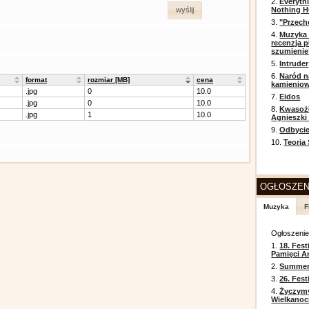
2.
Everyth
Nothing H
wyślij
3.
"Przech
4.
Muzyka 
recenzja p
szumienie
5.
Intruder
6.
Naród n
format
rozmiar [MB]
cena
kamienio
.jpg
0
10.0
7.
Eidos
.jpg
0
10.0
8.
Kwasożł
.jpg
1
10.0
Agnieszki
9.
Odbycie
10.
Teoria
OGŁOSZEN
Muzyka
F
Ogłoszeni
1.
18. Fest
Pamięci A
2.
Summer 
3.
26. Fes
4.
Życzym
Wielkanoc