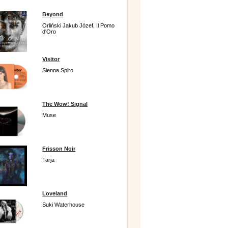
Beyond
Orliński Jakub Józef, Il Pomo
d'Oro
Visitor
Sienna Spiro
The Wow! Signal
Muse
Frisson Noir
Tarja
Loveland
Suki Waterhouse