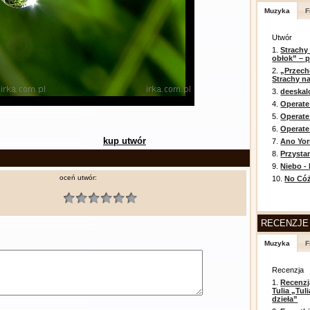
Muzyka
F
Utwór
1.
Strachy
obłok” – 
2.
„Przech
Strachy na
3.
deeska
4.
Operate
5.
Operat
6.
Operate 
kup utwór
7.
Ano Yor
8.
Przysta
9.
Niebo -
oceń utwór:
10.
No Cóż
RECENZJE
Muzyka
F
Recenzja
1.
Recenzj
Tulia „Tu
dzieła”