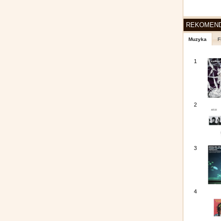
REKOMEN
Muzyka
F
1
2
3
4