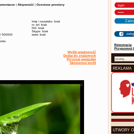
omentarze
|
Aktywność
|
Ocenione premiery
Imię i nazwisko: brak
nr. tel: brak
GG: brak
Skype: brak
 / 500000
www: brak
:
soida
Rejestracja
Przypomnij 
Wyślij wiadomość
Dodaj do znajomych
Przyznaj gwiazdkę
Skomentuj profil
REKLAMA
UTWORY O