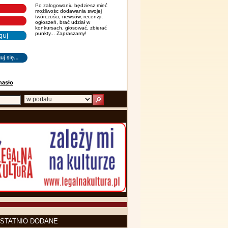
Po zalogowaniu będziesz mieć
możliwośc dodawania swojej
twórczości, newsów, recenzji,
ogłoszeń, brać udział w
konkursach, głosować, zbierać
punkty... Zapraszamy!
hasło
STATNIO DODANE