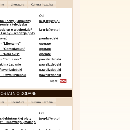
ilm
Literatura
Kultura i sztuka
Od
 na Lachy „Obłąkany
ja-g-k@wp.pl
premiera teledysku
odzień o wschodzie”
ja-g-k@wp.pl
 Lachy – recenzja płyty
lować
pandaredski
 - "Libera me"
operate
e - "Comedamus"
operate
- "Rara avis"
operate
u "Tamta noc"
pawelizdebski
nki na żądanie
pawelizdebski
 Paweł Izdebski
pawelizdebski
 - Paweł Izdebski
pawelizdebski
więcej
 OSTATNIO DODANE
ilm
Literatura
Kultura i sztuka
Od
a debiutanckiej płyty
ja-g-k@wp.pl
lia” – ludowego „małego