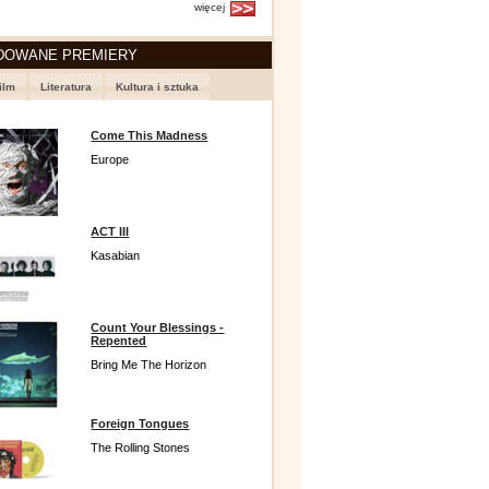
więcej
DOWANE PREMIERY
ilm
Literatura
Kultura i sztuka
Come This Madness
Europe
ACT III
Kasabian
Count Your Blessings -
Repented
Bring Me The Horizon
Foreign Tongues
The Rolling Stones