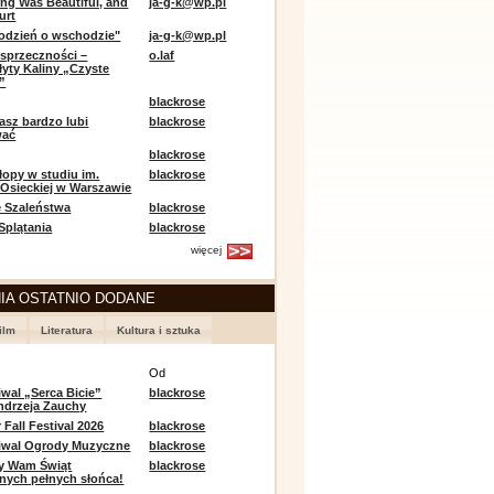
ing Was Beautiful, and
ja-g-k@wp.pl
urt
odzień o wschodzie"
ja-g-k@wp.pl
sprzeczności –
o.laf
łyty Kaliny „Czyste
”
blackrose
asz bardzo lubi
blackrose
wać
blackrose
opy w studiu im.
blackrose
 Osieckiej w Warszawie
 Szaleństwa
blackrose
 Splątania
blackrose
więcej
IA OSTATNIO DODANE
ilm
Literatura
Kultura i sztuka
e
Od
iwal „Serca Bicie”
blackrose
ndrzeja Zauchy
Fall Festival 2026
blackrose
tiwal Ogrody Muzyczne
blackrose
y Wam Świąt
blackrose
nych pełnych słońca!