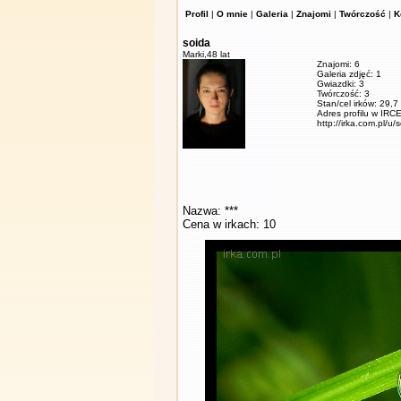
Profil
|
O mnie
|
Galeria
|
Znajomi
|
Twórczość
|
K
soida
Marki,
48 lat
Znajomi: 6
Galeria zdjęć: 1
Gwiazdki: 3
Twórczość: 3
Stan/cel irków: 29,7
Adres profilu w IRCE
http://irka.com.pl/u/
Nazwa: ***
Cena w irkach: 10