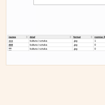
nazwa
dział
format
rozmiar 
+++
kultura i sztuka
.jpg
1
###
kultura i sztuka
.jpg
0
***
kultura i sztuka
.jpg
0