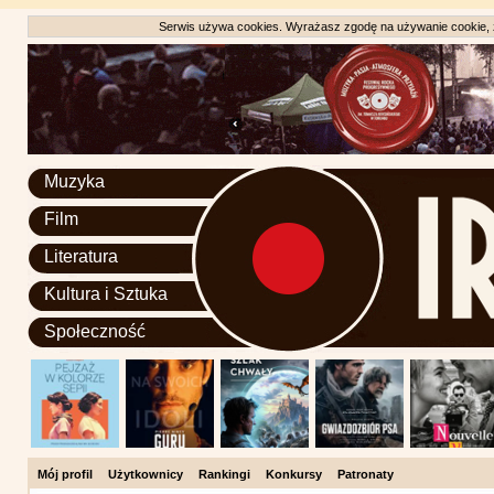
Serwis używa cookies. Wyrażasz zgodę na używanie cookie, zg
Muzyka
Film
Literatura
Kultura i Sztuka
Społeczność
Mój profil
Użytkownicy
Rankingi
Konkursy
Patronaty