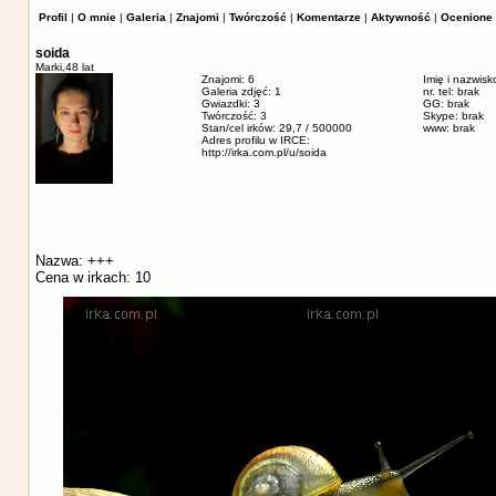
Profil
|
O mnie
|
Galeria
|
Znajomi
|
Twórczość
|
Komentarze
|
Aktywność
|
Ocenione 
soida
Marki,
48 lat
Znajomi: 6
Imię i nazwisk
Galeria zdjęć: 1
nr. tel: brak
Gwiazdki: 3
GG: brak
Twórczość: 3
Skype: brak
Stan/cel irków: 29,7 / 500000
www: brak
Adres profilu w IRCE:
http://irka.com.pl/u/soida
Nazwa: +++
Cena w irkach: 10