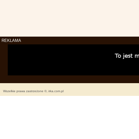
REKLAMA
Wszelkie prawa zastrzeżone ©, irka.com.pl