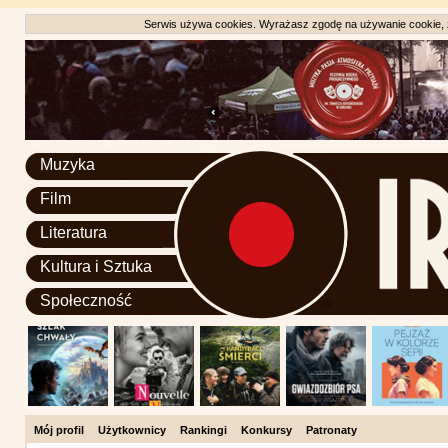
Serwis używa cookies. Wyrażasz zgodę na używanie cookie, zg
Muzyka
Film
Literatura
Kultura i Sztuka
Społeczność
Mój profil
Użytkownicy
Rankingi
Konkursy
Patronaty