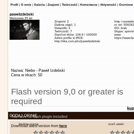
Profil
|
O mnie
|
Galeria
|
Znajomi
|
Twórczość
|
Komentarze
|
Aktywność
|
Ocenione 
pawelizdebski
Warszawa,
35 lat
Znajomi: 2
Imię i nazwisk
Galeria zdjęć: 1
nr. tel: 5082
Gwiazdki: 3
GG: brak
Twórczość: 7
Skype: spinn
Stan/cel irków: 108,9 / 100000
www:
Adres profilu w IRCE:
https://www.f
http://irka.com.pl/u/pawelizdebski
Nazwa: Niebo - Paweł Izdebski
Cena w irkach: 50
Flash version 9,0 or greater is
required
kup
DODAJ OPINIĘ
You have no flash plugin installed
średnia ocena:
oceń utwór:
Download latest version from
here