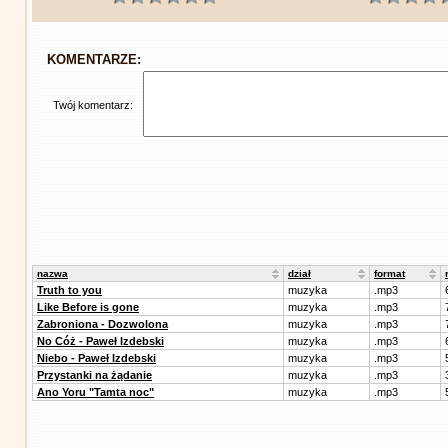
KOMENTARZE:
Twój komentarz:
nazwa
dział
format
Truth to you
muzyka
.mp3
Like Before is gone
muzyka
.mp3
Zabroniona - Dozwolona
muzyka
.mp3
No Cóż - Paweł Izdebski
muzyka
.mp3
Niebo - Paweł Izdebski
muzyka
.mp3
Przystanki na żądanie
muzyka
.mp3
Ano Yoru "Tamta noc"
muzyka
.mp3