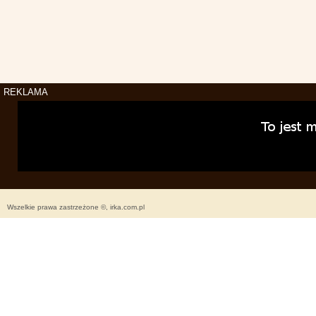
REKLAMA
Wszelkie prawa zastrzeżone ©, irka.com.pl